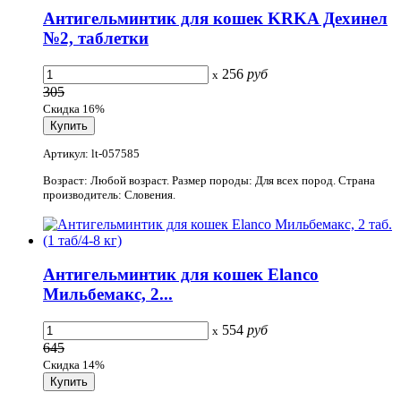
Антигельминтик для кошек KRKA Дехинел
№2, таблетки
256
руб
x
305
Скидка 16%
Артикул: lt-057585
Возраст: Любой возраст. Размер породы: Для всех пород. Страна
производитель: Словения.
Антигельминтик для кошек Elanco
Мильбемакс, 2...
554
руб
x
645
Скидка 14%