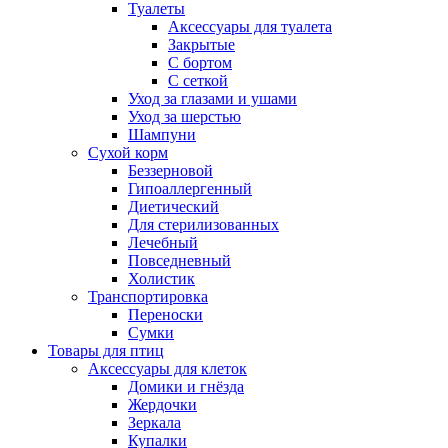
Туалеты
Аксессуары для туалета
Закрытые
С бортом
С сеткой
Уход за глазами и ушами
Уход за шерстью
Шампуни
Сухой корм
Беззерновой
Гипоаллергенный
Диетический
Для стерилизованных
Лечебный
Повседневный
Холистик
Транспортировка
Переноски
Сумки
Товары для птиц
Аксессуары для клеток
Домики и гнёзда
Жердочки
Зеркала
Купалки