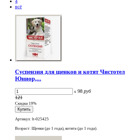
4
всё
Суспензия для щенков и котят Чистотел
Юниор,...
98
руб
x
121
Скидка 19%
Артикул: lt-025425
Возраст: Щенки (до 1 года), котята (до 1 года).