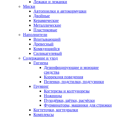
Лежаки и лежанки
Миски
Автопоилки и автокормушки
Двойные
Керамические
Металлические
Пластиковые
Наполнители
Впитывающий
Древесный
Комкующийся
Силикагелевый
Содержание и уход
Гигиена
Дезинфицирующие и моющие
средства
Коррекция поведения
Пеленки, подстилки, подгузники
Груминг
Когтерезы и колтунорезы
Ножницы
Пуходёрки, щётки, расчёски
Фурминаторы, машинки для стрижки
Когтеточки, когтедралки
Комплексы