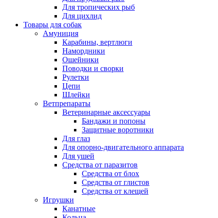
Для тропических рыб
Для цихлид
Товары для собак
Амуниция
Карабины, вертлюги
Намордники
Ошейники
Поводки и сворки
Рулетки
Цепи
Шлейки
Ветпрепараты
Ветеринарные аксессуары
Бандажи и попоны
Защитные воротники
Для глаз
Для опорно-двигательного аппарата
Для ушей
Средства от паразитов
Средства от блох
Средства от глистов
Средства от клещей
Игрушки
Канатные
Кольца