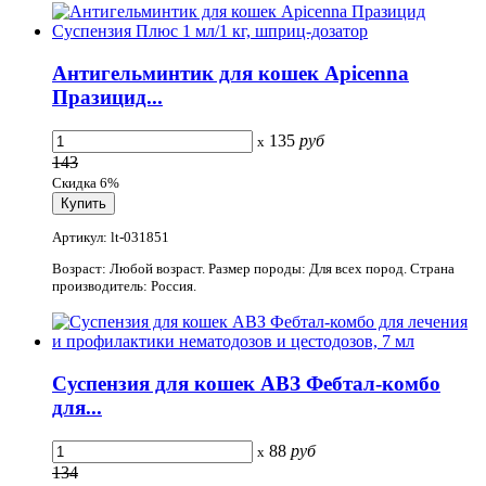
Антигельминтик для кошек Apicenna
Празицид...
135
руб
x
143
Скидка 6%
Артикул: lt-031851
Возраст: Любой возраст. Размер породы: Для всех пород. Страна
производитель: Россия.
Суспензия для кошек АВЗ Фебтал-комбо
для...
88
руб
x
134