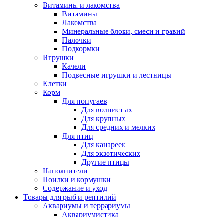
Витамины и лакомства
Витамины
Лакомства
Минеральные блоки, смеси и гравий
Палочки
Подкормки
Игрушки
Качели
Подвесные игрушки и лестницы
Клетки
Корм
Для попугаев
Для волнистых
Для крупных
Для средних и мелких
Для птиц
Для канареек
Для экзотических
Другие птицы
Наполнители
Поилки и кормушки
Содержание и уход
Товары для рыб и рептилий
Аквариумы и террариумы
Аквариумистика