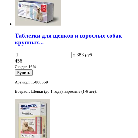
Таблетки для щенков и взрослых собак
крупных...
383
руб
x
456
Скидка 16%
Артикул: lt-068559
Возраст: Щенки (до 1 года), взрослые (1-6 лет).