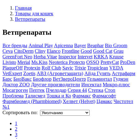
Главная
Товары для кошек
Ветпрепараты
Ветпрепараты
Все бренды
Animal Play
Apicenna
Bayer
Beaphar
Bio Groom
Ceva
CitoDerm
Cliny
Elanco
Frontline
Good
Good Cat
Grau
GreenFort Neo
Herba Vitae
Inspector
Intervet
KRKA
Kruuse
Livisto
Merial
Ms.Kiss
Neoterica Protecto
OSSO
PrettyCat
ProDen
PlaqueOff
Protexin
Rolf Club
Savic
Trixie
Tropiclean
VEDA
VetExpert
Zoetis
АВЗ (Агроветзащита)
Айда Гулять
Астрафарм
Барс
БиоВакс
Биофлор
ВетЗвероЦентр
Гельминтал
Гудмэн
Доктор ZOO
Другие производители
Инсектал
Микро-плюс
Мосагроген
Пептек
Пчелодар
Серия 44
Степка
Стоп
Проблема
Талисмед
Тошка и Ко
Фармакс
Фармасофт
Фармбиомед (Pharmbiomed)
Хелвет (Helvet)
Цамакс
Чистотел
№1
Сортировать по:
1
2
3