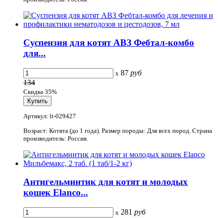
Суспензия для котят АВЗ Фебтал-комбо
для...
87
руб
x
134
Скидка 35%
Артикул: lt-029427
Возраст: Котята (до 1 года). Размер породы: Для всех пород. Страна
производитель: Россия.
Антигельминтик для котят и молодых
кошек Elanco...
281
руб
x