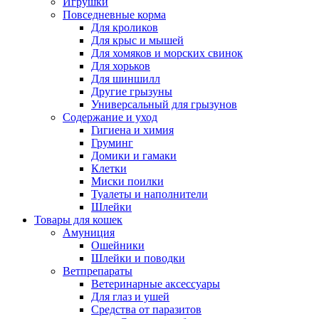
Игрушки
Повседневные корма
Для кроликов
Для крыс и мышей
Для хомяков и морских свинок
Для хорьков
Для шиншилл
Другие грызуны
Универсальный для грызунов
Содержание и уход
Гигиена и химия
Груминг
Домики и гамаки
Клетки
Миски поилки
Туалеты и наполнители
Шлейки
Товары для кошек
Амуниция
Ошейники
Шлейки и поводки
Ветпрепараты
Ветеринарные аксессуары
Для глаз и ушей
Средства от паразитов