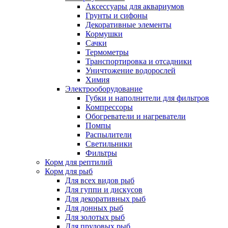
Аксессуары для аквариумов
Грунты и сифоны
Декоративные элементы
Кормушки
Сачки
Термометры
Транспортировка и отсадники
Уничтожение водорослей
Химия
Электрооборудование
Губки и наполнители для фильтров
Компрессоры
Обогреватели и нагреватели
Помпы
Распылители
Светильники
Фильтры
Корм для рептилий
Корм для рыб
Для всех видов рыб
Для гуппи и дискусов
Для декоративных рыб
Для донных рыб
Для золотых рыб
Для прудовых рыб