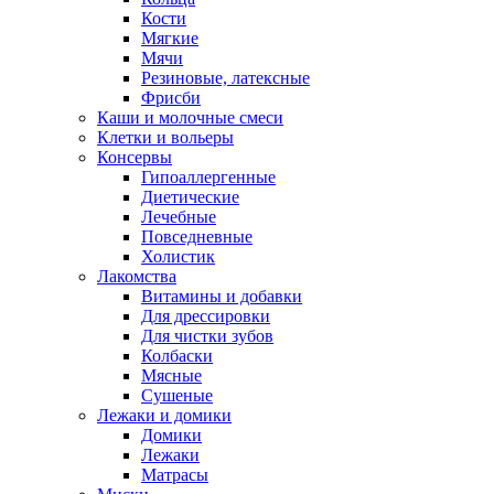
Кости
Мягкие
Мячи
Резиновые, латексные
Фрисби
Каши и молочные смеси
Клетки и вольеры
Консервы
Гипоаллергенные
Диетические
Лечебные
Повседневные
Холистик
Лакомства
Витамины и добавки
Для дрессировки
Для чистки зубов
Колбаски
Мясные
Сушеные
Лежаки и домики
Домики
Лежаки
Матрасы