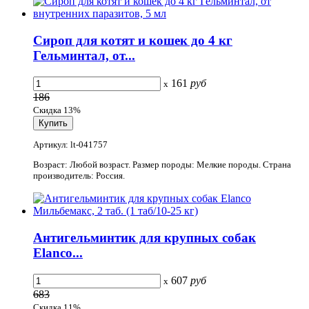
Сироп для котят и кошек до 4 кг
Гельминтал, от...
161
руб
x
186
Скидка 13%
Артикул: lt-041757
Возраст: Любой возраст. Размер породы: Мелкие породы. Страна
производитель: Россия.
Антигельминтик для крупных собак
Elanco...
607
руб
x
683
Скидка 11%