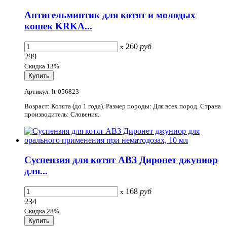
Антигельминтик для котят и молодых
кошек KRKA...
260
руб
x
299
Скидка 13%
Артикул: lt-056823
Возраст: Котята (до 1 года). Размер породы: Для всех пород. Страна
производитель: Словения.
Суспензия для котят АВЗ Диронет джуниор
для...
168
руб
x
234
Скидка 28%