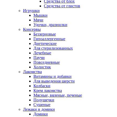
Средства от блох
Средства от глистов
Игрушки
Мышки
Мячи
Удочки, дразнилки
Консервы
Беззерновые
Гипоаллергенные
Диетические
Для стерилизованных
Лечебные
Паучи
Повседневные
Холистик
Лакомства
Витамины и добавки
Для выведения шерсти
Колбаски
Крем лакомства
Мясные, вяленые, печеные
Подушечки
Сушеные
Лежаки и домики
Домики