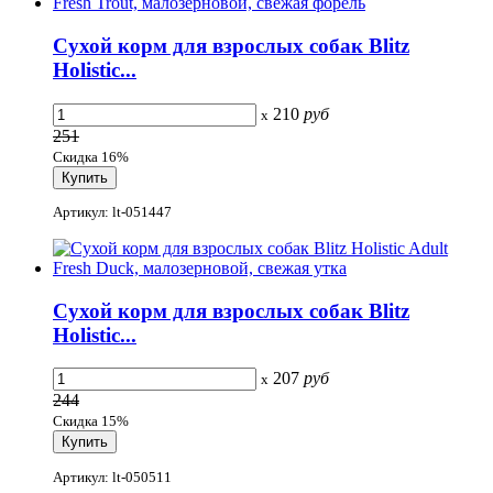
Сухой корм для взрослых собак Blitz
Holistic...
210
руб
x
251
Скидка 16%
Артикул: lt-051447
Сухой корм для взрослых собак Blitz
Holistic...
207
руб
x
244
Скидка 15%
Артикул: lt-050511