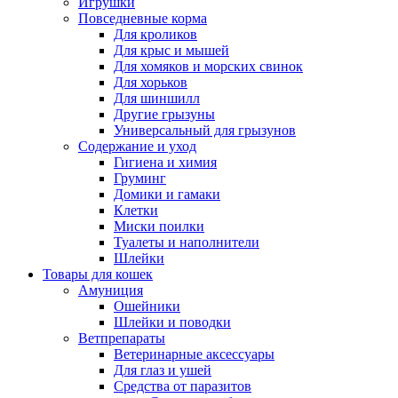
Игрушки
Повседневные корма
Для кроликов
Для крыс и мышей
Для хомяков и морских свинок
Для хорьков
Для шиншилл
Другие грызуны
Универсальный для грызунов
Содержание и уход
Гигиена и химия
Груминг
Домики и гамаки
Клетки
Миски поилки
Туалеты и наполнители
Шлейки
Товары для кошек
Амуниция
Ошейники
Шлейки и поводки
Ветпрепараты
Ветеринарные аксессуары
Для глаз и ушей
Средства от паразитов