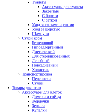
Туалеты
Аксессуары для туалета
Закрытые
С бортом
С сеткой
Уход за глазами и ушами
Уход за шерстью
Шампуни
Сухой корм
Беззерновой
Гипоаллергенный
Диетический
Для стерилизованных
Лечебный
Повседневный
Холистик
Транспортировка
Переноски
Сумки
Товары для птиц
Аксессуары для клеток
Домики и гнёзда
Жердочки
Зеркала
Купалки