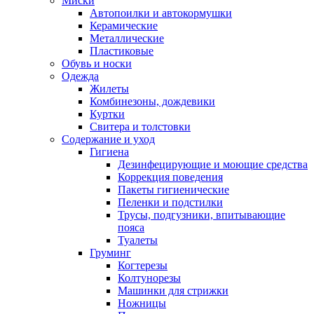
Миски
Автопоилки и автокормушки
Керамические
Металлические
Пластиковые
Обувь и носки
Одежда
Жилеты
Комбинезоны, дождевики
Куртки
Свитера и толстовки
Содержание и уход
Гигиена
Дезинфецирующие и моющие средства
Коррекция поведения
Пакеты гигиенические
Пеленки и подстилки
Трусы, подгузники, впитывающие
пояса
Туалеты
Груминг
Когтерезы
Колтунорезы
Машинки для стрижки
Ножницы