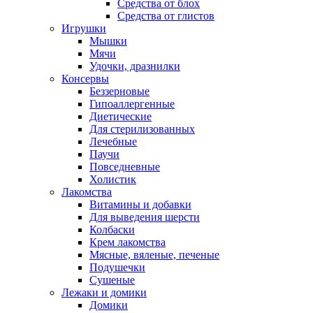
Средства от блох
Средства от глистов
Игрушки
Мышки
Мячи
Удочки, дразнилки
Консервы
Беззерновые
Гипоаллергенные
Диетические
Для стерилизованных
Лечебные
Паучи
Повседневные
Холистик
Лакомства
Витамины и добавки
Для выведения шерсти
Колбаски
Крем лакомства
Мясные, вяленые, печеные
Подушечки
Сушеные
Лежаки и домики
Домики