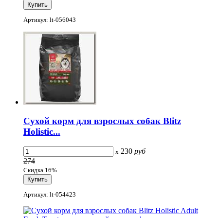
Артикул: lt-056043
Сухой корм для взрослых собак Blitz
Holistic...
230
руб
x
274
Скидка 16%
Артикул: lt-054423