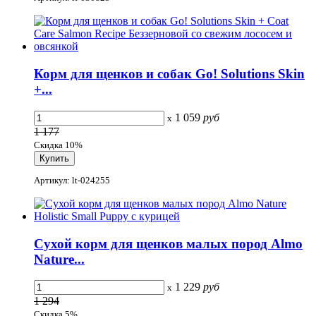
Корм для щенков и собак Go! Solutions Skin
+...
1 059
руб
x
1 177
Скидка 10%
Артикул: lt-024255
Сухой корм для щенков малых пород Almo
Nature...
1 229
руб
x
1 294
Скидка 5%