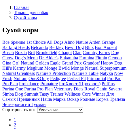
Главная
Товары для собак
Сухой корм
Сухой корм
Все бренды
1st Choice
All Dogs
Almo Nature
Arden Grange
Barking Heads
Belcando
Berkley
Bewi Dog
Blitz
Bon Appetit
Bosch
Bozita
Brit
Brooksfield
Chappi
Clan
Country Farms
Dog
Chow
Dog`s Menu
Dr. Alder's
Eukanuba
Farmina
Fitmin
Gemon
Gina
Go! Natural
Golden Eagle
Grand Prix
Grandorf
Happy Dog
Hill's
Karmy
Meglium
Monge Bwild
Monge Natural Superpremium
Natural Greatness
Nature’s Protection
Nature’s Table
Natyka
Now
Fresh
Nutram
One&Only
Pedigree
Perfect Fit
Primordial
Pro Pac
Pro Plan
Probalance
Pronature
ProХвост (Прохвост)
Puffins
Purina One
Purina Pro Plan Veterinary Diets
Royal Canin
Savarra
Simba Dog
Summit
Tasty
Trainer
Wellness Core
Winner
Для
Самых Преданных
Наша Марка
Оскар
Родные Корма
Трапеза
Четвероногий Гурман
Сортировать по:
1
2