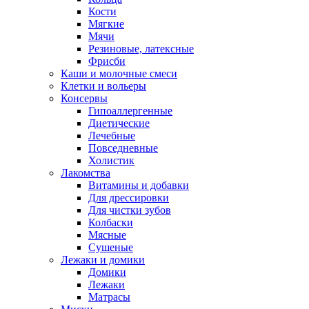
Кости
Мягкие
Мячи
Резиновые, латексные
Фрисби
Каши и молочные смеси
Клетки и вольеры
Консервы
Гипоаллергенные
Диетические
Лечебные
Повседневные
Холистик
Лакомства
Витамины и добавки
Для дрессировки
Для чистки зубов
Колбаски
Мясные
Сушеные
Лежаки и домики
Домики
Лежаки
Матрасы