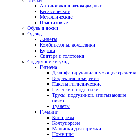
Миски
Автопоилки и автокормушки
Керамические
Металлические
Пластиковые
Обувь и носки
Одежда
Жилеты
Комбинезоны, дождевики
Куртки
Свитера и толстовки
Содержание и уход
Гигиена
Дезинфецирующие и моющие средства
Коррекция поведения
Пакеты гигиенические
Пеленки и подстилки
Трусы, подгузники, впитывающие
пояса
Туалеты
Груминг
Когтерезы
Колтунорезы
Машинки для стрижки
Ножницы