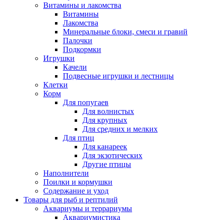
Витамины и лакомства
Витамины
Лакомства
Минеральные блоки, смеси и гравий
Палочки
Подкормки
Игрушки
Качели
Подвесные игрушки и лестницы
Клетки
Корм
Для попугаев
Для волнистых
Для крупных
Для средних и мелких
Для птиц
Для канареек
Для экзотических
Другие птицы
Наполнители
Поилки и кормушки
Содержание и уход
Товары для рыб и рептилий
Аквариумы и террариумы
Аквариумистика