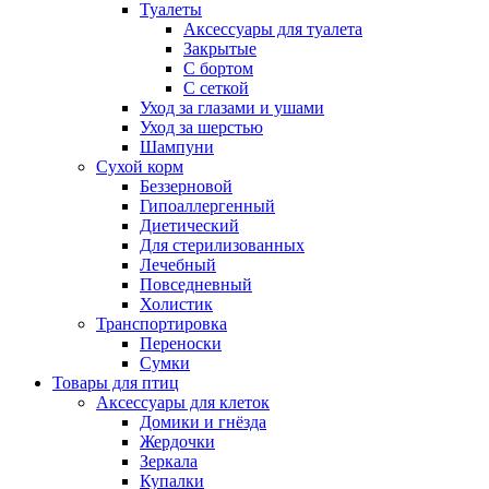
Туалеты
Аксессуары для туалета
Закрытые
С бортом
С сеткой
Уход за глазами и ушами
Уход за шерстью
Шампуни
Сухой корм
Беззерновой
Гипоаллергенный
Диетический
Для стерилизованных
Лечебный
Повседневный
Холистик
Транспортировка
Переноски
Сумки
Товары для птиц
Аксессуары для клеток
Домики и гнёзда
Жердочки
Зеркала
Купалки