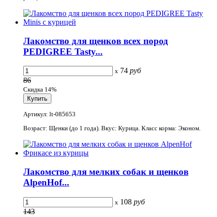
Лакомство для щенков всех пород
PEDIGREE Tasty...
74
руб
x
86
Скидка 14%
Артикул: lt-085653
Возраст: Щенки (до 1 года). Вкус: Курица. Класс корма: Эконом.
Лакомство для мелких собак и щенков
AlpenHof...
108
руб
x
143