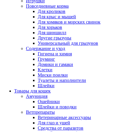
Игрушки
Повседневные корма
Для кроликов
Для крыс и мышей
Для хомяков и морских свинок
Для хорьков
Для шиншилл
Другие грызуны
Универсальный для грызунов
Содержание и уход
Гигиена и химия
Груминг
Домики и гамаки
Клетки
Миски поилки
Туалеты и наполнители
Шлейки
Товары для кошек
Амуниция
Ошейники
Шлейки и поводки
Ветпрепараты
Ветеринарные аксессуары
Для глаз и ушей
Средства от паразитов