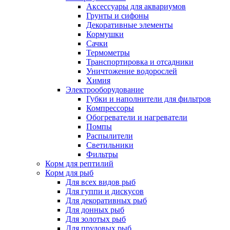
Аксессуары для аквариумов
Грунты и сифоны
Декоративные элементы
Кормушки
Сачки
Термометры
Транспортировка и отсадники
Уничтожение водорослей
Химия
Электрооборудование
Губки и наполнители для фильтров
Компрессоры
Обогреватели и нагреватели
Помпы
Распылители
Светильники
Фильтры
Корм для рептилий
Корм для рыб
Для всех видов рыб
Для гуппи и дискусов
Для декоративных рыб
Для донных рыб
Для золотых рыб
Для прудовых рыб