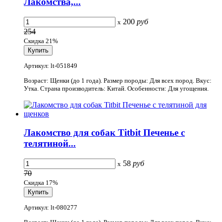
Лакомства,...
200
руб
x
254
Скидка 21%
Артикул: lt-051849
Возраст: Щенки (до 1 года). Размер породы: Для всех пород. Вкус:
Утка. Страна производитель: Китай. Особенности: Для угощения.
Лакомство для собак Titbit Печенье с
телятиной...
58
руб
x
70
Скидка 17%
Артикул: lt-080277