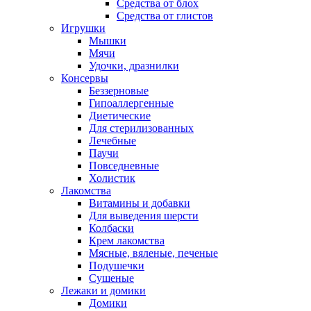
Средства от блох
Средства от глистов
Игрушки
Мышки
Мячи
Удочки, дразнилки
Консервы
Беззерновые
Гипоаллергенные
Диетические
Для стерилизованных
Лечебные
Паучи
Повседневные
Холистик
Лакомства
Витамины и добавки
Для выведения шерсти
Колбаски
Крем лакомства
Мясные, вяленые, печеные
Подушечки
Сушеные
Лежаки и домики
Домики