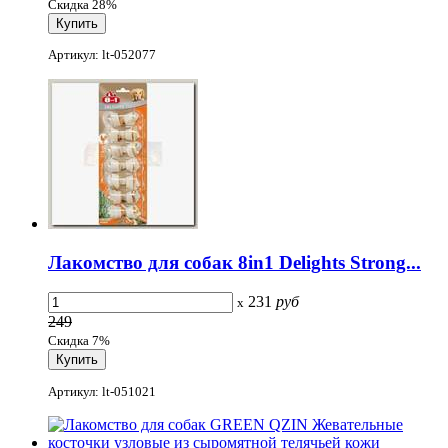
Скидка 28%
Артикул: lt-052077
Лакомство для собак 8in1 Delights Strong...
231
руб
x
249
Скидка 7%
Артикул: lt-051021