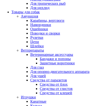
Для тропических рыб
Для цихлид
Товары для собак
Амуниция
Карабины, вертлюги
Намордники
Ошейники
Поводки и сворки
Рулетки
Цепи
Шлейки
Ветпрепараты
Ветеринарные аксессуары
Бандажи и попоны
Защитные воротники
Для глаз
Для опорно-двигательного аппарата
Для ушей
Средства от паразитов
Средства от блох
Средства от глистов
Средства от клещей
Игрушки
Канатные
Кольца