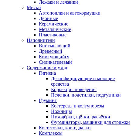
Лежаки и лежанки
Миски
Автопоилки и автокормушки
Двойные
Керамические
Металлические
Пластиковые
Наполнители
Впитывающий
Древесный
Комкующийся
Силикагелевый
Содержание и уход
Гигиена
Дезинфицирующие и моющие
средства
Коррекция поведения
Пеленки, подстилки, подгузники
Груминг
Когтерезы и колтунорезы
Ножницы
Пуходёрки, щётки, расчёски
Фурминаторы, машинки для стрижки
Когтеточки, когтедралки
Комплексы