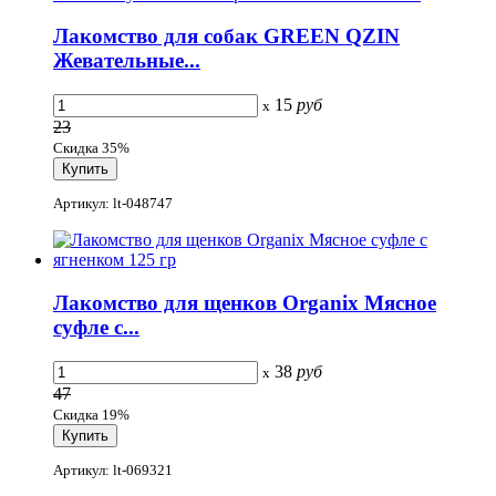
Лакомство для собак GREEN QZIN
Жевательные...
15
руб
x
23
Скидка 35%
Артикул: lt-048747
Лакомство для щенков Organix Мясное
суфле с...
38
руб
x
47
Скидка 19%
Артикул: lt-069321