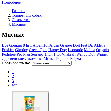
Подробнее
Главная
Товары для собак
Лакомства
Мясные
Мясные
Все бренды
8 In 1
AlpenHof
Arden Grange
Dog Fest
Dr. Alder's
Friskies
Gimdog
Green Qzin
Happy Dog
Leonardo
Molina
Organix
Pedigree
Pro Plan
Serrano
Titbit
Triol
Vitakraft
Wanpy Dog
Winner
Деревенские Лакомства
Мнямс
Родные Корма
Сортировать по:
1
2
3
всё