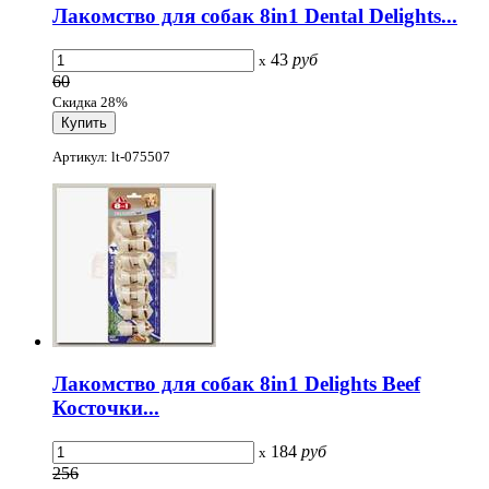
Лакомство для собак 8in1 Dental Delights...
43
руб
x
60
Скидка 28%
Артикул: lt-075507
Лакомство для собак 8in1 Delights Beef
Косточки...
184
руб
x
256