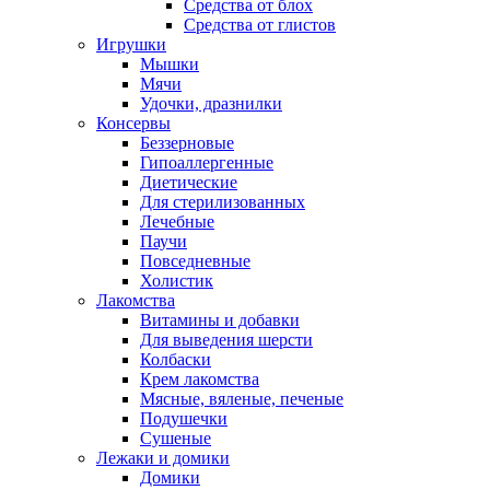
Средства от блох
Средства от глистов
Игрушки
Мышки
Мячи
Удочки, дразнилки
Консервы
Беззерновые
Гипоаллергенные
Диетические
Для стерилизованных
Лечебные
Паучи
Повседневные
Холистик
Лакомства
Витамины и добавки
Для выведения шерсти
Колбаски
Крем лакомства
Мясные, вяленые, печеные
Подушечки
Сушеные
Лежаки и домики
Домики