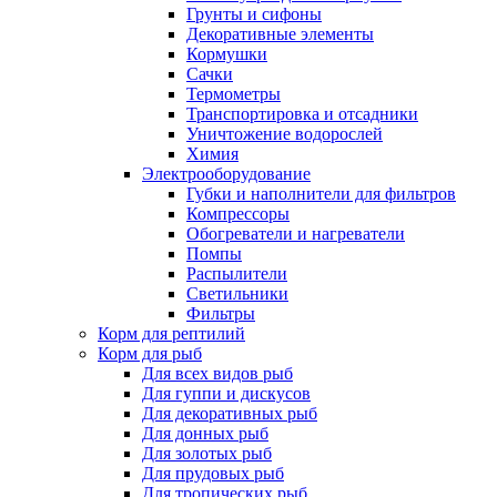
Грунты и сифоны
Декоративные элементы
Кормушки
Сачки
Термометры
Транспортировка и отсадники
Уничтожение водорослей
Химия
Электрооборудование
Губки и наполнители для фильтров
Компрессоры
Обогреватели и нагреватели
Помпы
Распылители
Светильники
Фильтры
Корм для рептилий
Корм для рыб
Для всех видов рыб
Для гуппи и дискусов
Для декоративных рыб
Для донных рыб
Для золотых рыб
Для прудовых рыб
Для тропических рыб