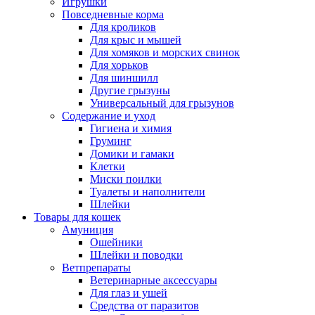
Игрушки
Повседневные корма
Для кроликов
Для крыс и мышей
Для хомяков и морских свинок
Для хорьков
Для шиншилл
Другие грызуны
Универсальный для грызунов
Содержание и уход
Гигиена и химия
Груминг
Домики и гамаки
Клетки
Миски поилки
Туалеты и наполнители
Шлейки
Товары для кошек
Амуниция
Ошейники
Шлейки и поводки
Ветпрепараты
Ветеринарные аксессуары
Для глаз и ушей
Средства от паразитов