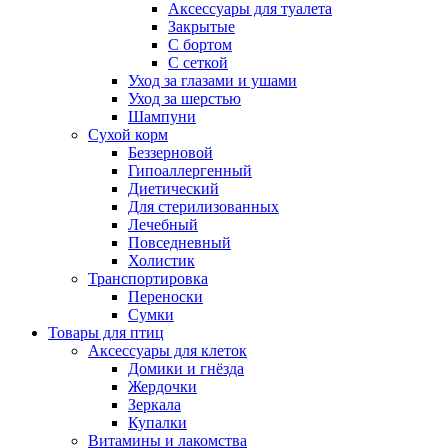
Аксессуары для туалета
Закрытые
С бортом
С сеткой
Уход за глазами и ушами
Уход за шерстью
Шампуни
Сухой корм
Беззерновой
Гипоаллергенный
Диетический
Для стерилизованных
Лечебный
Повседневный
Холистик
Транспортировка
Переноски
Сумки
Товары для птиц
Аксессуары для клеток
Домики и гнёзда
Жердочки
Зеркала
Купалки
Витамины и лакомства