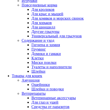
Игрушки
Повседневные корма
Для кроликов
Для крыс и мышей
Для хомяков и морских свинок
Для хорьков
Для шиншилл
Другие грызуны
Универсальный для грызунов
Содержание и уход
Гигиена и химия
Груминг
Домики и гамаки
Клетки
Миски поилки
Туалеты и наполнители
Шлейки
Товары для кошек
Амуниция
Ошейники
Шлейки и поводки
Ветпрепараты
Ветеринарные аксессуары
Для глаз и ушей
Средства от паразитов