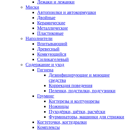
Лежаки и лежанки
Миски
Автопоилки и автокормушки
Двойные
Керамические
Металлические
Пластиковые
Наполнители
Впитывающий
Древесный
Комкующийся
Силикагелевый
Содержание и уход
Гигиена
Дезинфицирующие и моющие
средства
Коррекция поведения
Пеленки, подстилки, подгузники
Груминг
Когтерезы и колтунорезы
Ножницы
Пуходёрки, щётки, расчёски
Фурминаторы, машинки для стрижки
Когтеточки, когтедралки
Комплексы