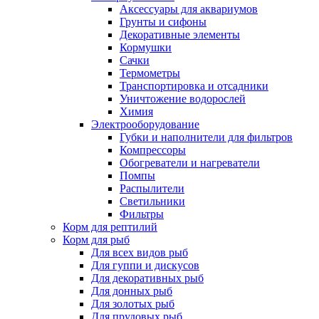
Аксессуары для аквариумов
Грунты и сифоны
Декоративные элементы
Кормушки
Сачки
Термометры
Транспортировка и отсадники
Уничтожение водорослей
Химия
Электрооборудование
Губки и наполнители для фильтров
Компрессоры
Обогреватели и нагреватели
Помпы
Распылители
Светильники
Фильтры
Корм для рептилий
Корм для рыб
Для всех видов рыб
Для гуппи и дискусов
Для декоративных рыб
Для донных рыб
Для золотых рыб
Для прудовых рыб