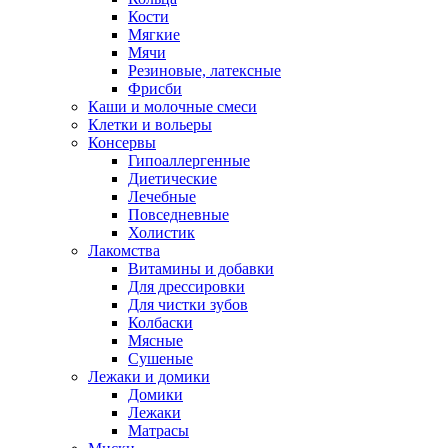
Кости
Мягкие
Мячи
Резиновые, латексные
Фрисби
Каши и молочные смеси
Клетки и вольеры
Консервы
Гипоаллергенные
Диетические
Лечебные
Повседневные
Холистик
Лакомства
Витамины и добавки
Для дрессировки
Для чистки зубов
Колбаски
Мясные
Сушеные
Лежаки и домики
Домики
Лежаки
Матрасы