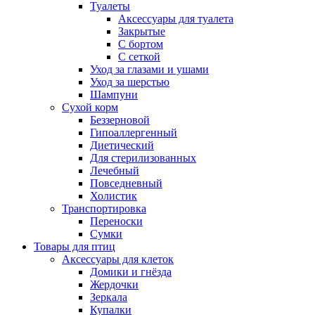
Туалеты
Аксессуары для туалета
Закрытые
С бортом
С сеткой
Уход за глазами и ушами
Уход за шерстью
Шампуни
Сухой корм
Беззерновой
Гипоаллергенный
Диетический
Для стерилизованных
Лечебный
Повседневный
Холистик
Транспортировка
Переноски
Сумки
Товары для птиц
Аксессуары для клеток
Домики и гнёзда
Жердочки
Зеркала
Купалки