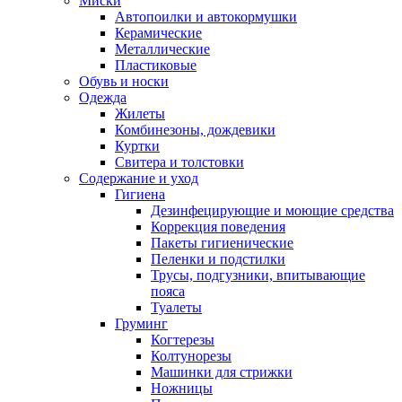
Миски
Автопоилки и автокормушки
Керамические
Металлические
Пластиковые
Обувь и носки
Одежда
Жилеты
Комбинезоны, дождевики
Куртки
Свитера и толстовки
Содержание и уход
Гигиена
Дезинфецирующие и моющие средства
Коррекция поведения
Пакеты гигиенические
Пеленки и подстилки
Трусы, подгузники, впитывающие
пояса
Туалеты
Груминг
Когтерезы
Колтунорезы
Машинки для стрижки
Ножницы