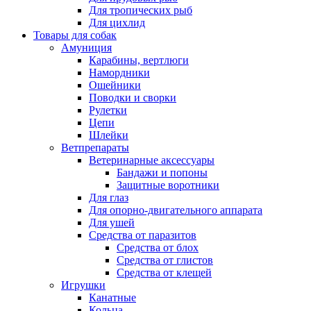
Для тропических рыб
Для цихлид
Товары для собак
Амуниция
Карабины, вертлюги
Намордники
Ошейники
Поводки и сворки
Рулетки
Цепи
Шлейки
Ветпрепараты
Ветеринарные аксессуары
Бандажи и попоны
Защитные воротники
Для глаз
Для опорно-двигательного аппарата
Для ушей
Средства от паразитов
Средства от блох
Средства от глистов
Средства от клещей
Игрушки
Канатные
Кольца