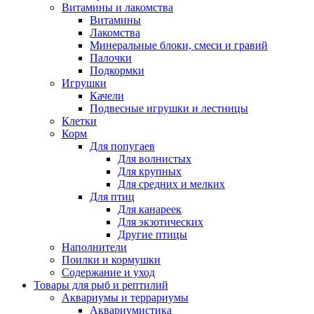
Витамины и лакомства
Витамины
Лакомства
Минеральные блоки, смеси и гравий
Палочки
Подкормки
Игрушки
Качели
Подвесные игрушки и лестницы
Клетки
Корм
Для попугаев
Для волнистых
Для крупных
Для средних и мелких
Для птиц
Для канареек
Для экзотических
Другие птицы
Наполнители
Поилки и кормушки
Содержание и уход
Товары для рыб и рептилий
Аквариумы и террариумы
Аквариумистика