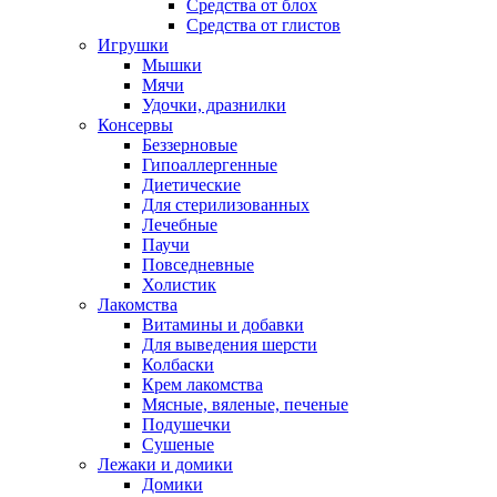
Средства от блох
Средства от глистов
Игрушки
Мышки
Мячи
Удочки, дразнилки
Консервы
Беззерновые
Гипоаллергенные
Диетические
Для стерилизованных
Лечебные
Паучи
Повседневные
Холистик
Лакомства
Витамины и добавки
Для выведения шерсти
Колбаски
Крем лакомства
Мясные, вяленые, печеные
Подушечки
Сушеные
Лежаки и домики
Домики