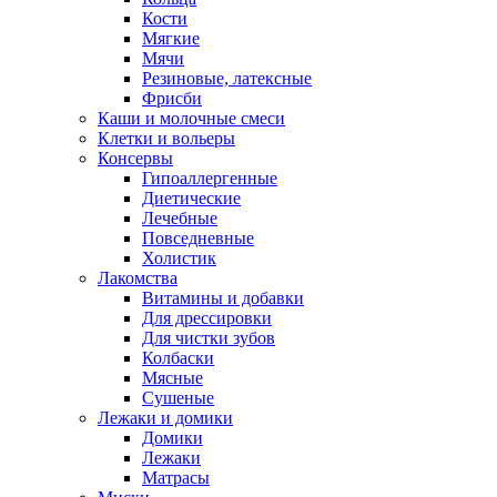
Кости
Мягкие
Мячи
Резиновые, латексные
Фрисби
Каши и молочные смеси
Клетки и вольеры
Консервы
Гипоаллергенные
Диетические
Лечебные
Повседневные
Холистик
Лакомства
Витамины и добавки
Для дрессировки
Для чистки зубов
Колбаски
Мясные
Сушеные
Лежаки и домики
Домики
Лежаки
Матрасы