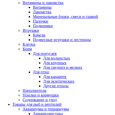
Витамины и лакомства
Витамины
Лакомства
Минеральные блоки, смеси и гравий
Палочки
Подкормки
Игрушки
Качели
Подвесные игрушки и лестницы
Клетки
Корм
Для попугаев
Для волнистых
Для крупных
Для средних и мелких
Для птиц
Для канареек
Для экзотических
Другие птицы
Наполнители
Поилки и кормушки
Содержание и уход
Товары для рыб и рептилий
Аквариумы и террариумы
Аквариумистика