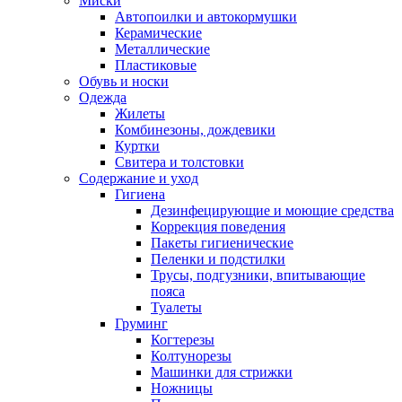
Миски
Автопоилки и автокормушки
Керамические
Металлические
Пластиковые
Обувь и носки
Одежда
Жилеты
Комбинезоны, дождевики
Куртки
Свитера и толстовки
Содержание и уход
Гигиена
Дезинфецирующие и моющие средства
Коррекция поведения
Пакеты гигиенические
Пеленки и подстилки
Трусы, подгузники, впитывающие
пояса
Туалеты
Груминг
Когтерезы
Колтунорезы
Машинки для стрижки
Ножницы