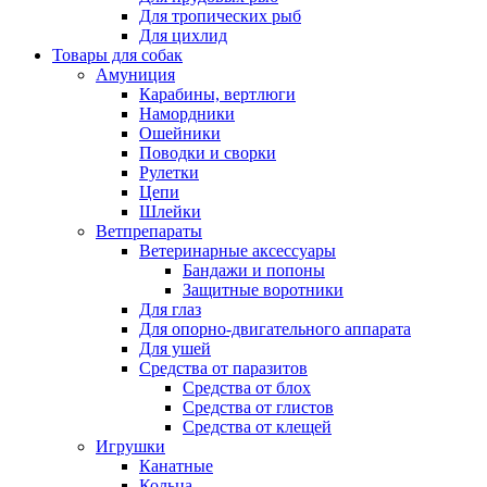
Для тропических рыб
Для цихлид
Товары для собак
Амуниция
Карабины, вертлюги
Намордники
Ошейники
Поводки и сворки
Рулетки
Цепи
Шлейки
Ветпрепараты
Ветеринарные аксессуары
Бандажи и попоны
Защитные воротники
Для глаз
Для опорно-двигательного аппарата
Для ушей
Средства от паразитов
Средства от блох
Средства от глистов
Средства от клещей
Игрушки
Канатные
Кольца