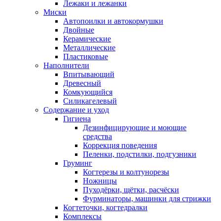
Лежаки и лежанки
Миски
Автопоилки и автокормушки
Двойные
Керамические
Металлические
Пластиковые
Наполнители
Впитывающий
Древесный
Комкующийся
Силикагелевый
Содержание и уход
Гигиена
Дезинфицирующие и моющие
средства
Коррекция поведения
Пеленки, подстилки, подгузники
Груминг
Когтерезы и колтунорезы
Ножницы
Пуходёрки, щётки, расчёски
Фурминаторы, машинки для стрижки
Когтеточки, когтедралки
Комплексы