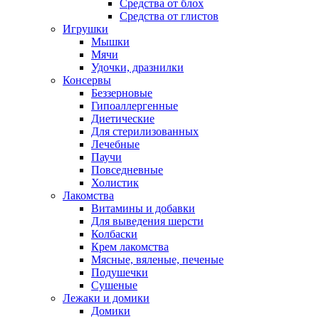
Средства от блох
Средства от глистов
Игрушки
Мышки
Мячи
Удочки, дразнилки
Консервы
Беззерновые
Гипоаллергенные
Диетические
Для стерилизованных
Лечебные
Паучи
Повседневные
Холистик
Лакомства
Витамины и добавки
Для выведения шерсти
Колбаски
Крем лакомства
Мясные, вяленые, печеные
Подушечки
Сушеные
Лежаки и домики
Домики