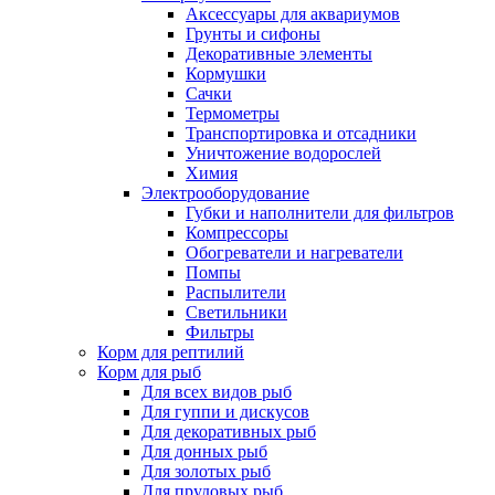
Аксессуары для аквариумов
Грунты и сифоны
Декоративные элементы
Кормушки
Сачки
Термометры
Транспортировка и отсадники
Уничтожение водорослей
Химия
Электрооборудование
Губки и наполнители для фильтров
Компрессоры
Обогреватели и нагреватели
Помпы
Распылители
Светильники
Фильтры
Корм для рептилий
Корм для рыб
Для всех видов рыб
Для гуппи и дискусов
Для декоративных рыб
Для донных рыб
Для золотых рыб
Для прудовых рыб