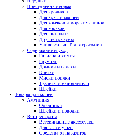
Игрушки
Повседневные корма
Для кроликов
Для крыс и мышей
Для хомяков и морских свинок
Для хорьков
Для шиншилл
Другие грызуны
Универсальный для грызунов
Содержание и уход
Гигиена и химия
Груминг
Домики и гамаки
Клетки
Миски поилки
Туалеты и наполнители
Шлейки
Товары для кошек
Амуниция
Ошейники
Шлейки и поводки
Ветпрепараты
Ветеринарные аксессуары
Для глаз и ушей
Средства от паразитов