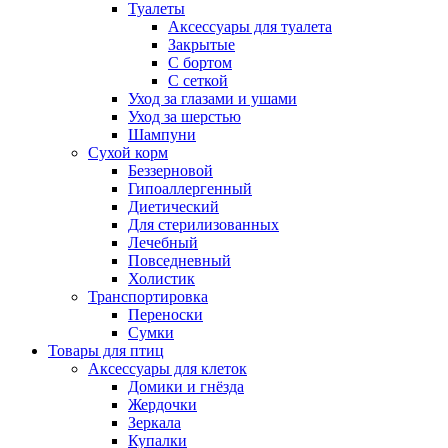
Туалеты
Аксессуары для туалета
Закрытые
С бортом
С сеткой
Уход за глазами и ушами
Уход за шерстью
Шампуни
Сухой корм
Беззерновой
Гипоаллергенный
Диетический
Для стерилизованных
Лечебный
Повседневный
Холистик
Транспортировка
Переноски
Сумки
Товары для птиц
Аксессуары для клеток
Домики и гнёзда
Жердочки
Зеркала
Купалки