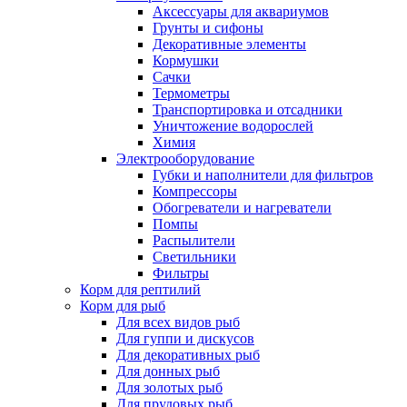
Аксессуары для аквариумов
Грунты и сифоны
Декоративные элементы
Кормушки
Сачки
Термометры
Транспортировка и отсадники
Уничтожение водорослей
Химия
Электрооборудование
Губки и наполнители для фильтров
Компрессоры
Обогреватели и нагреватели
Помпы
Распылители
Светильники
Фильтры
Корм для рептилий
Корм для рыб
Для всех видов рыб
Для гуппи и дискусов
Для декоративных рыб
Для донных рыб
Для золотых рыб
Для прудовых рыб