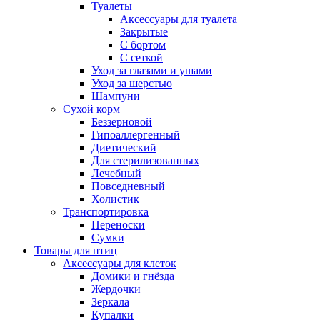
Туалеты
Аксессуары для туалета
Закрытые
С бортом
С сеткой
Уход за глазами и ушами
Уход за шерстью
Шампуни
Сухой корм
Беззерновой
Гипоаллергенный
Диетический
Для стерилизованных
Лечебный
Повседневный
Холистик
Транспортировка
Переноски
Сумки
Товары для птиц
Аксессуары для клеток
Домики и гнёзда
Жердочки
Зеркала
Купалки