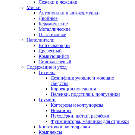
Лежаки и лежанки
Миски
Автопоилки и автокормушки
Двойные
Керамические
Металлические
Пластиковые
Наполнители
Впитывающий
Древесный
Комкующийся
Силикагелевый
Содержание и уход
Гигиена
Дезинфицирующие и моющие
средства
Коррекция поведения
Пеленки, подстилки, подгузники
Груминг
Когтерезы и колтунорезы
Ножницы
Пуходёрки, щётки, расчёски
Фурминаторы, машинки для стрижки
Когтеточки, когтедралки
Комплексы