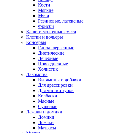
Кости
Мягкие
Мячи
Резиновые, латексные
Фрисби
Каши и молочные смеси
Клетки и вольеры
Консервы
Гипоаллергенные
Диетические
Лечебные
Повседневные
Холистик
Лакомства
Витамины и добавки
Для дрессировки
Для чистки зубов
Колбаски
Мясные
Сушеные
Лежаки и домики
Домики
Лежаки
Матрасы