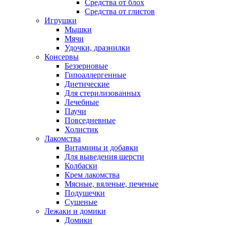
Средства от блох
Средства от глистов
Игрушки
Мышки
Мячи
Удочки, дразнилки
Консервы
Беззерновые
Гипоаллергенные
Диетические
Для стерилизованных
Лечебные
Паучи
Повседневные
Холистик
Лакомства
Витамины и добавки
Для выведения шерсти
Колбаски
Крем лакомства
Мясные, вяленые, печеные
Подушечки
Сушеные
Лежаки и домики
Домики