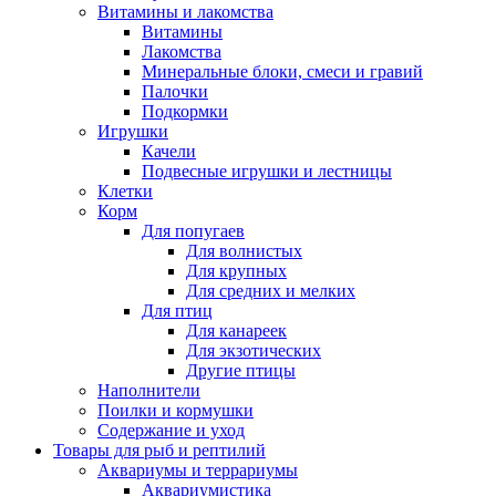
Витамины и лакомства
Витамины
Лакомства
Минеральные блоки, смеси и гравий
Палочки
Подкормки
Игрушки
Качели
Подвесные игрушки и лестницы
Клетки
Корм
Для попугаев
Для волнистых
Для крупных
Для средних и мелких
Для птиц
Для канареек
Для экзотических
Другие птицы
Наполнители
Поилки и кормушки
Содержание и уход
Товары для рыб и рептилий
Аквариумы и террариумы
Аквариумистика