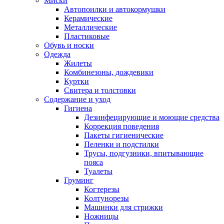
Миски
Автопоилки и автокормушки
Керамические
Металлические
Пластиковые
Обувь и носки
Одежда
Жилеты
Комбинезоны, дождевики
Куртки
Свитера и толстовки
Содержание и уход
Гигиена
Дезинфецирующие и моющие средства
Коррекция поведения
Пакеты гигиенические
Пеленки и подстилки
Трусы, подгузники, впитывающие
пояса
Туалеты
Груминг
Когтерезы
Колтунорезы
Машинки для стрижки
Ножницы