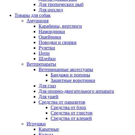
Для тропических рыб
Для цихлид
Товары для собак
Амуниция
Карабины, вертлюги
Намордники
Ошейники
Поводки и сворки
Рулетки
Цепи
Шлейки
Ветпрепараты
Ветеринарные аксессуары
Бандажи и попоны
Защитные воротники
Для глаз
Для опорно-двигательного аппарата
Для ушей
Средства от паразитов
Средства от блох
Средства от глистов
Средства от клещей
Игрушки
Канатные
Кольца