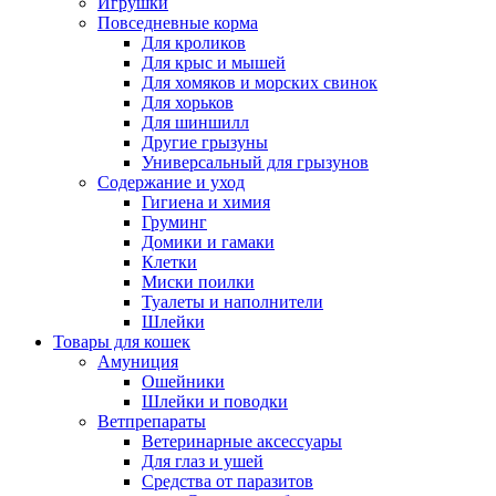
Игрушки
Повседневные корма
Для кроликов
Для крыс и мышей
Для хомяков и морских свинок
Для хорьков
Для шиншилл
Другие грызуны
Универсальный для грызунов
Содержание и уход
Гигиена и химия
Груминг
Домики и гамаки
Клетки
Миски поилки
Туалеты и наполнители
Шлейки
Товары для кошек
Амуниция
Ошейники
Шлейки и поводки
Ветпрепараты
Ветеринарные аксессуары
Для глаз и ушей
Средства от паразитов