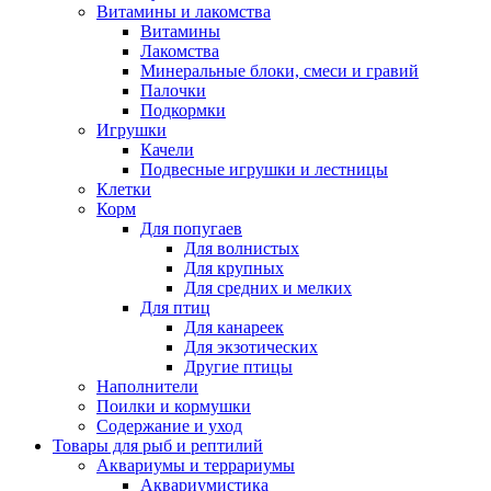
Витамины и лакомства
Витамины
Лакомства
Минеральные блоки, смеси и гравий
Палочки
Подкормки
Игрушки
Качели
Подвесные игрушки и лестницы
Клетки
Корм
Для попугаев
Для волнистых
Для крупных
Для средних и мелких
Для птиц
Для канареек
Для экзотических
Другие птицы
Наполнители
Поилки и кормушки
Содержание и уход
Товары для рыб и рептилий
Аквариумы и террариумы
Аквариумистика