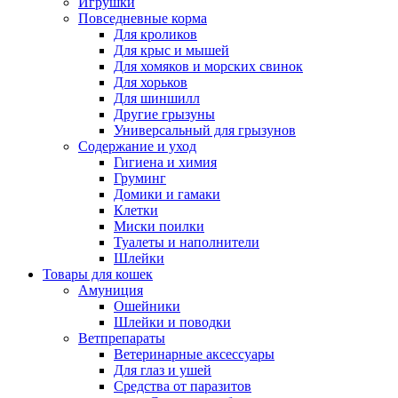
Игрушки
Повседневные корма
Для кроликов
Для крыс и мышей
Для хомяков и морских свинок
Для хорьков
Для шиншилл
Другие грызуны
Универсальный для грызунов
Содержание и уход
Гигиена и химия
Груминг
Домики и гамаки
Клетки
Миски поилки
Туалеты и наполнители
Шлейки
Товары для кошек
Амуниция
Ошейники
Шлейки и поводки
Ветпрепараты
Ветеринарные аксессуары
Для глаз и ушей
Средства от паразитов