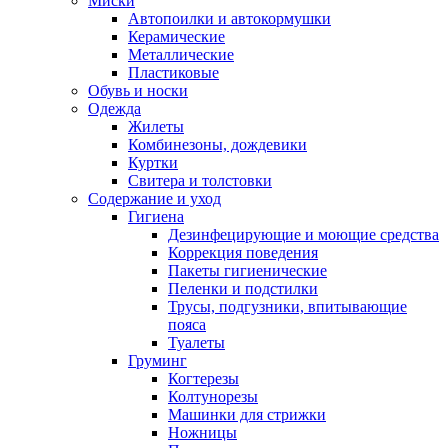
Миски
Автопоилки и автокормушки
Керамические
Металлические
Пластиковые
Обувь и носки
Одежда
Жилеты
Комбинезоны, дождевики
Куртки
Свитера и толстовки
Содержание и уход
Гигиена
Дезинфецирующие и моющие средства
Коррекция поведения
Пакеты гигиенические
Пеленки и подстилки
Трусы, подгузники, впитывающие
пояса
Туалеты
Груминг
Когтерезы
Колтунорезы
Машинки для стрижки
Ножницы