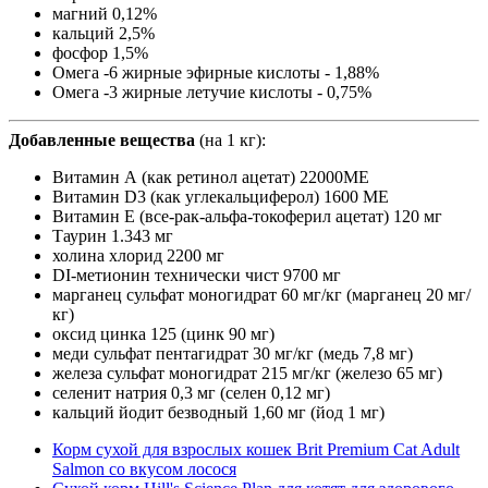
магний 0,12%
кальций 2,5%
фосфор 1,5%
Омега -6 жирные эфирные кислоты - 1,88%
Омега -3 жирные летучие кислоты - 0,75%
Добавленные вещества
(на 1 кг):
Витамин А (как ретинол ацетат) 22000МЕ
Витамин D3 (как углекальциферол) 1600 МЕ
Витамин Е (все-рак-альфа-токоферил ацетат) 120 мг
Таурин 1.343 мг
холина хлорид 2200 мг
DI-метионин технически чист 9700 мг
марганец сульфат моногидрат 60 мг/кг (марганец 20 мг/
кг)
оксид цинка 125 (цинк 90 мг)
меди сульфат пентагидрат 30 мг/кг (медь 7,8 мг)
железа сульфат моногидрат 215 мг/кг (железо 65 мг)
селенит натрия 0,3 мг (селен 0,12 мг)
кальций йодит безводный 1,60 мг (йод 1 мг)
Корм сухой для взрослых кошек Brit Premium Cat Adult
Salmon со вкусом лосося