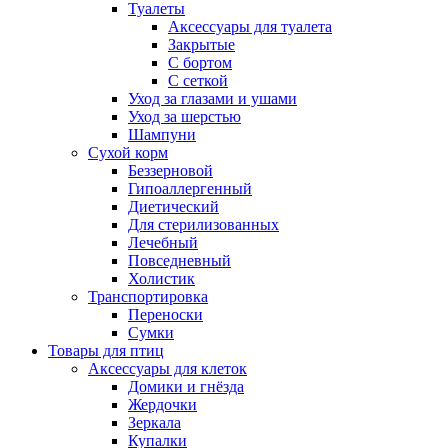
Туалеты
Аксессуары для туалета
Закрытые
С бортом
С сеткой
Уход за глазами и ушами
Уход за шерстью
Шампуни
Сухой корм
Беззерновой
Гипоаллергенный
Диетический
Для стерилизованных
Лечебный
Повседневный
Холистик
Транспортировка
Переноски
Сумки
Товары для птиц
Аксессуары для клеток
Домики и гнёзда
Жердочки
Зеркала
Купалки