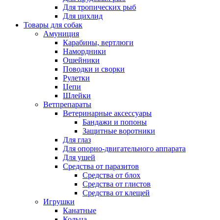
Для тропических рыб
Для цихлид
Товары для собак
Амуниция
Карабины, вертлюги
Намордники
Ошейники
Поводки и сворки
Рулетки
Цепи
Шлейки
Ветпрепараты
Ветеринарные аксессуары
Бандажи и попоны
Защитные воротники
Для глаз
Для опорно-двигательного аппарата
Для ушей
Средства от паразитов
Средства от блох
Средства от глистов
Средства от клещей
Игрушки
Канатные
Кольца