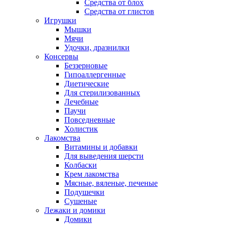
Средства от блох
Средства от глистов
Игрушки
Мышки
Мячи
Удочки, дразнилки
Консервы
Беззерновые
Гипоаллергенные
Диетические
Для стерилизованных
Лечебные
Паучи
Повседневные
Холистик
Лакомства
Витамины и добавки
Для выведения шерсти
Колбаски
Крем лакомства
Мясные, вяленые, печеные
Подушечки
Сушеные
Лежаки и домики
Домики