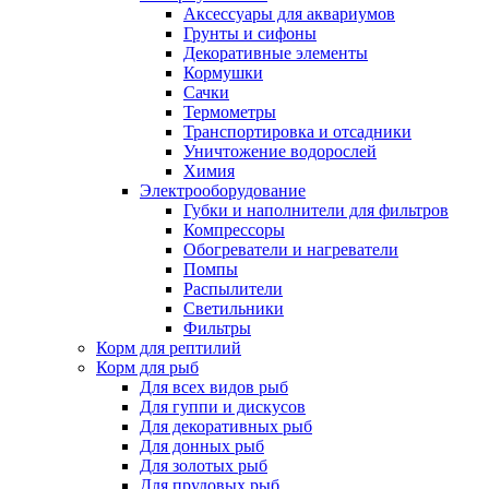
Аксессуары для аквариумов
Грунты и сифоны
Декоративные элементы
Кормушки
Сачки
Термометры
Транспортировка и отсадники
Уничтожение водорослей
Химия
Электрооборудование
Губки и наполнители для фильтров
Компрессоры
Обогреватели и нагреватели
Помпы
Распылители
Светильники
Фильтры
Корм для рептилий
Корм для рыб
Для всех видов рыб
Для гуппи и дискусов
Для декоративных рыб
Для донных рыб
Для золотых рыб
Для прудовых рыб