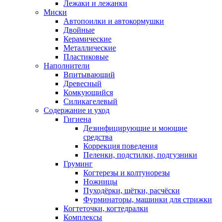
Лежаки и лежанки
Миски
Автопоилки и автокормушки
Двойные
Керамические
Металлические
Пластиковые
Наполнители
Впитывающий
Древесный
Комкующийся
Силикагелевый
Содержание и уход
Гигиена
Дезинфицирующие и моющие
средства
Коррекция поведения
Пеленки, подстилки, подгузники
Груминг
Когтерезы и колтунорезы
Ножницы
Пуходёрки, щётки, расчёски
Фурминаторы, машинки для стрижки
Когтеточки, когтедралки
Комплексы