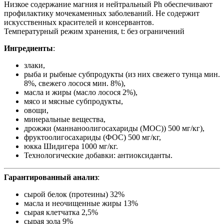
Низкое содержание магния и нейтральный Ph обеспечивают
профилактику мочекаменных заболеваний. Не содержит
искусственных красителей и консервантов.
Температурный режим хранения, t: без ограничений
Ингредиенты
:
злаки,
рыба и рыбные субпродукты (из них свежего тунца мин.
8%, свежего лосося мин. 8%),
масла и жиры (масло лосося 2%),
мясо и мясные субпродукты,
овощи,
минеральные вещества,
дрожжи (маннаноолигосахариды (МОС)) 500 мг/кг),
фруктоолигосахариды (ФОС) 500 мг/кг,
юкка Шидигера 1000 мг/кг.
Технологические добавки: антиоксиданты.
Гарантированный анализ
:
сырой белок (протеины) 32%
масла и неочищенные жиры 13%
сырая клетчатка 2,5%
сырая зола 9%