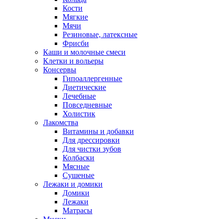
Кости
Мягкие
Мячи
Резиновые, латексные
Фрисби
Каши и молочные смеси
Клетки и вольеры
Консервы
Гипоаллергенные
Диетические
Лечебные
Повседневные
Холистик
Лакомства
Витамины и добавки
Для дрессировки
Для чистки зубов
Колбаски
Мясные
Сушеные
Лежаки и домики
Домики
Лежаки
Матрасы