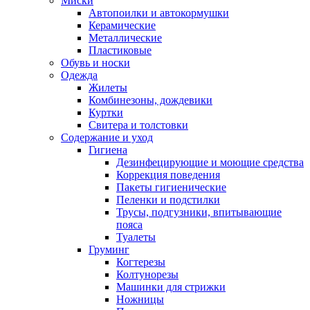
Миски
Автопоилки и автокормушки
Керамические
Металлические
Пластиковые
Обувь и носки
Одежда
Жилеты
Комбинезоны, дождевики
Куртки
Свитера и толстовки
Содержание и уход
Гигиена
Дезинфецирующие и моющие средства
Коррекция поведения
Пакеты гигиенические
Пеленки и подстилки
Трусы, подгузники, впитывающие
пояса
Туалеты
Груминг
Когтерезы
Колтунорезы
Машинки для стрижки
Ножницы