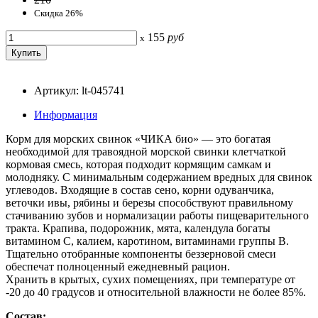
Скидка 26%
155
руб
x
Артикул: lt-045741
Информация
Корм для морских свинок «ЧИКА био» — это богатая
необходимой для травоядной морской свинки клетчаткой
кормовая смесь, которая подходит кормящим самкам и
молодняку. С минимальным содержанием вредных для свинок
углеводов. Входящие в состав сено, корни одуванчика,
веточки ивы, рябины и березы способствуют правильному
стачиванию зубов и нормализации работы пищеварительного
тракта. Крапива, подорожник, мята, календула богаты
витамином С, калием, каротином, витаминами группы В.
Тщательно отобранные компоненты беззерновой смеси
обеспечат полноценный ежедневный рацион.
Хранить в крытых, сухих помещениях, при температуре от
-20 до 40 градусов и относительной влажности не более 85%.
Состав: