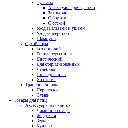
Туалеты
Аксессуары для туалета
Закрытые
С бортом
С сеткой
Уход за глазами и ушами
Уход за шерстью
Шампуни
Сухой корм
Беззерновой
Гипоаллергенный
Диетический
Для стерилизованных
Лечебный
Повседневный
Холистик
Транспортировка
Переноски
Сумки
Товары для птиц
Аксессуары для клеток
Домики и гнёзда
Жердочки
Зеркала
Купалки