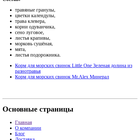
травяные гранулы,
цветки календулы,
трава клевера,
корни одуванчика,
сено луговое,
листья крапивы,
морковь сушёная,
мята,
листья подорожника.
Корм для морских свинок Little One Зеленая долина из
разнотравья
Корм для морских свинок Mr.Alex Минерал
Основные
страницы
Главная
О компании
Блог
Доставка