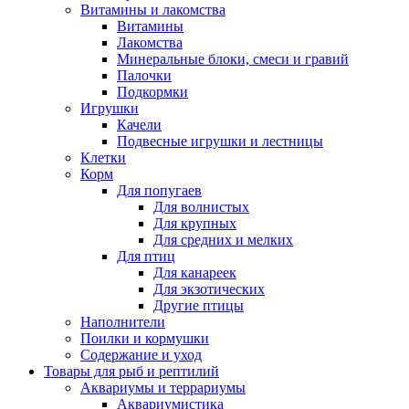
Витамины и лакомства
Витамины
Лакомства
Минеральные блоки, смеси и гравий
Палочки
Подкормки
Игрушки
Качели
Подвесные игрушки и лестницы
Клетки
Корм
Для попугаев
Для волнистых
Для крупных
Для средних и мелких
Для птиц
Для канареек
Для экзотических
Другие птицы
Наполнители
Поилки и кормушки
Содержание и уход
Товары для рыб и рептилий
Аквариумы и террариумы
Аквариумистика