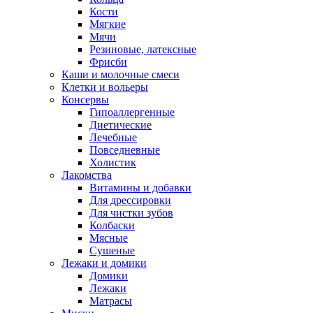
Кости
Мягкие
Мячи
Резиновые, латексные
Фрисби
Каши и молочные смеси
Клетки и вольеры
Консервы
Гипоаллергенные
Диетические
Лечебные
Повседневные
Холистик
Лакомства
Витамины и добавки
Для дрессировки
Для чистки зубов
Колбаски
Мясные
Сушеные
Лежаки и домики
Домики
Лежаки
Матрасы