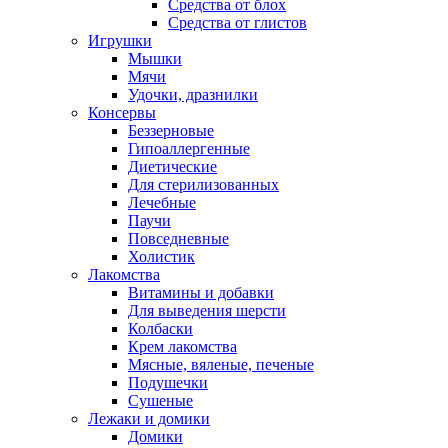
Средства от блох
Средства от глистов
Игрушки
Мышки
Мячи
Удочки, дразнилки
Консервы
Беззерновые
Гипоаллергенные
Диетические
Для стерилизованных
Лечебные
Паучи
Повседневные
Холистик
Лакомства
Витамины и добавки
Для выведения шерсти
Колбаски
Крем лакомства
Мясные, вяленые, печеные
Подушечки
Сушеные
Лежаки и домики
Домики