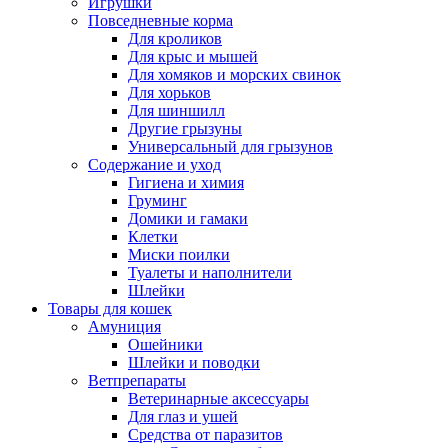
Игрушки
Повседневные корма
Для кроликов
Для крыс и мышей
Для хомяков и морских свинок
Для хорьков
Для шиншилл
Другие грызуны
Универсальный для грызунов
Содержание и уход
Гигиена и химия
Груминг
Домики и гамаки
Клетки
Миски поилки
Туалеты и наполнители
Шлейки
Товары для кошек
Амуниция
Ошейники
Шлейки и поводки
Ветпрепараты
Ветеринарные аксессуары
Для глаз и ушей
Средства от паразитов