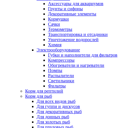
Аксессуары для аквариумов
Грунты и сифоны
Декоративные элементы
Кормушки
Сачки
Термометры
Транспортировка и отсадники
Уничтожение водорослей
Химия
Электрооборудование
Губки и наполнители для фильтров
Компрессоры
Обогреватели и нагреватели
Помпы
Распылители
Светильники
Фильтры
Корм для рептилий
Корм для рыб
Для всех видов рыб
Для гуппи и дискусов
Для декоративных рыб
Для донных рыб
Для золотых рыб
Для прудовых рыб