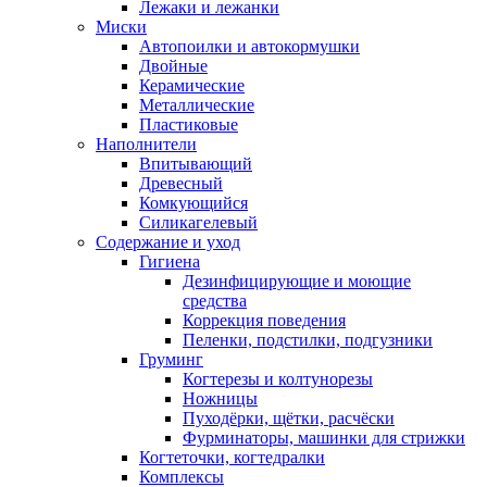
Лежаки и лежанки
Миски
Автопоилки и автокормушки
Двойные
Керамические
Металлические
Пластиковые
Наполнители
Впитывающий
Древесный
Комкующийся
Силикагелевый
Содержание и уход
Гигиена
Дезинфицирующие и моющие
средства
Коррекция поведения
Пеленки, подстилки, подгузники
Груминг
Когтерезы и колтунорезы
Ножницы
Пуходёрки, щётки, расчёски
Фурминаторы, машинки для стрижки
Когтеточки, когтедралки
Комплексы