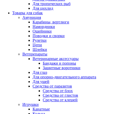
Для тропических рыб
Для цихлид
Товары для собак
Амуниция
Карабины, вертлюги
Намордники
Ошейники
Поводки и сворки
Рулетки
Цепи
Шлейки
Ветпрепараты
Ветеринарные аксессуары
Бандажи и попоны
Защитные воротники
Для глаз
Для опорно-двигательного аппарата
Для ушей
Средства от паразитов
Средства от блох
Средства от глистов
Средства от клещей
Игрушки
Канатные
Кольца