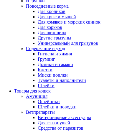
Игрушки
Повседневные корма
Для кроликов
Для крыс и мышей
Для хомяков и морских свинок
Для хорьков
Для шиншилл
Другие грызуны
Универсальный для грызунов
Содержание и уход
Гигиена и химия
Груминг
Домики и гамаки
Клетки
Миски поилки
Туалеты и наполнители
Шлейки
Товары для кошек
Амуниция
Ошейники
Шлейки и поводки
Ветпрепараты
Ветеринарные аксессуары
Для глаз и ушей
Средства от паразитов