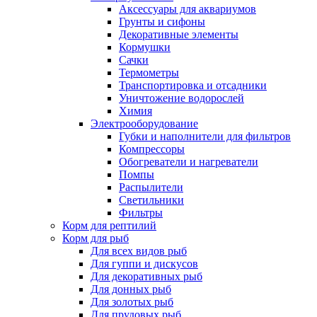
Аксессуары для аквариумов
Грунты и сифоны
Декоративные элементы
Кормушки
Сачки
Термометры
Транспортировка и отсадники
Уничтожение водорослей
Химия
Электрооборудование
Губки и наполнители для фильтров
Компрессоры
Обогреватели и нагреватели
Помпы
Распылители
Светильники
Фильтры
Корм для рептилий
Корм для рыб
Для всех видов рыб
Для гуппи и дискусов
Для декоративных рыб
Для донных рыб
Для золотых рыб
Для прудовых рыб