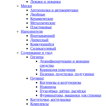
Лежаки и лежанки
Миски
Автопоилки и автокормушки
Двойные
Керамические
Металлические
Пластиковые
Наполнители
Впитывающий
Древесный
Комкующийся
Силикагелевый
Содержание и уход
Гигиена
Дезинфицирующие и моющие
средства
Коррекция поведения
Пеленки, подстилки, подгузники
Груминг
Когтерезы и колтунорезы
Ножницы
Пуходёрки, щётки, расчёски
Фурминаторы, машинки для стрижки
Когтеточки, когтедралки
Комплексы