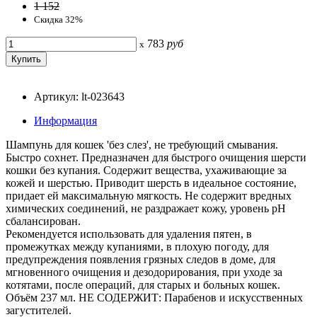
1 152
Скидка 32%
783
руб
x
Артикул: lt-023643
Информация
Шампунь для кошек 'без слез', не требующий смывания.
Быстро сохнет. Предназначен для быстрого очищения шерсти
кошки без купания. Содержит вещества, ухаживающие за
кожей и шерстью. Приводит шерсть в идеальное состояние,
придает ей максимальную мягкость. Не содержит вредных
химических соединений, не раздражает кожу, уровень рН
сбалансирован.
Рекомендуется использовать для удаления пятен, в
промежутках между купаниями, в плохую погоду, для
предупреждения появления грязных следов в доме, для
мгновенного очищения и дезодорирования, при уходе за
котятами, после операций, для старых и больных кошек.
Объём 237 мл. НЕ СОДЕРЖИТ: Парабенов и искусственных
загустителей.