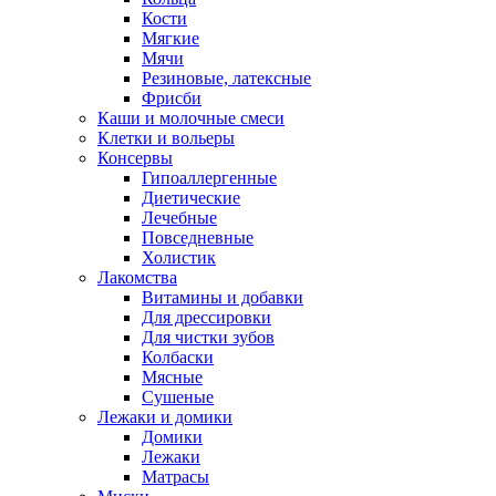
Кости
Мягкие
Мячи
Резиновые, латексные
Фрисби
Каши и молочные смеси
Клетки и вольеры
Консервы
Гипоаллергенные
Диетические
Лечебные
Повседневные
Холистик
Лакомства
Витамины и добавки
Для дрессировки
Для чистки зубов
Колбаски
Мясные
Сушеные
Лежаки и домики
Домики
Лежаки
Матрасы