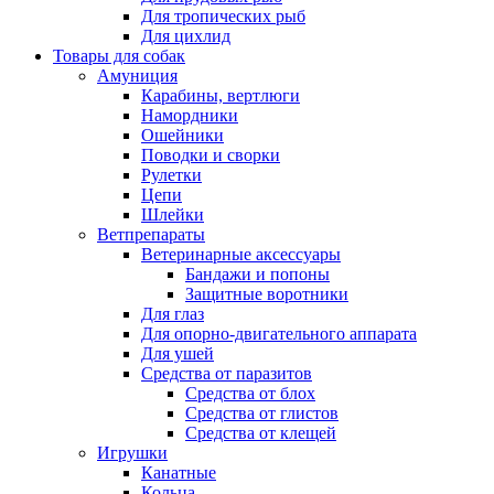
Для тропических рыб
Для цихлид
Товары для собак
Амуниция
Карабины, вертлюги
Намордники
Ошейники
Поводки и сворки
Рулетки
Цепи
Шлейки
Ветпрепараты
Ветеринарные аксессуары
Бандажи и попоны
Защитные воротники
Для глаз
Для опорно-двигательного аппарата
Для ушей
Средства от паразитов
Средства от блох
Средства от глистов
Средства от клещей
Игрушки
Канатные
Кольца