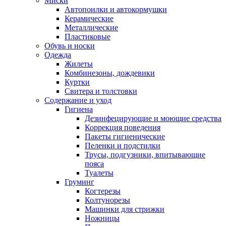
Миски
Автопоилки и автокормушки
Керамические
Металлические
Пластиковые
Обувь и носки
Одежда
Жилеты
Комбинезоны, дождевики
Куртки
Свитера и толстовки
Содержание и уход
Гигиена
Дезинфецирующие и моющие средства
Коррекция поведения
Пакеты гигиенические
Пеленки и подстилки
Трусы, подгузники, впитывающие
пояса
Туалеты
Груминг
Когтерезы
Колтунорезы
Машинки для стрижки
Ножницы