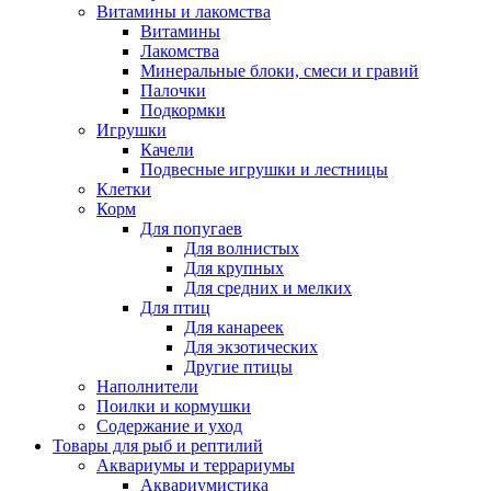
Витамины и лакомства
Витамины
Лакомства
Минеральные блоки, смеси и гравий
Палочки
Подкормки
Игрушки
Качели
Подвесные игрушки и лестницы
Клетки
Корм
Для попугаев
Для волнистых
Для крупных
Для средних и мелких
Для птиц
Для канареек
Для экзотических
Другие птицы
Наполнители
Поилки и кормушки
Содержание и уход
Товары для рыб и рептилий
Аквариумы и террариумы
Аквариумистика