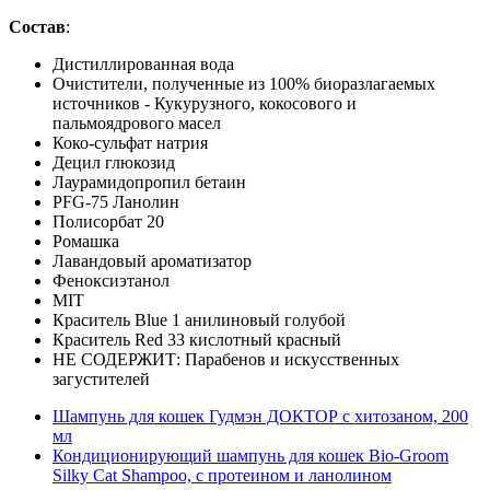
Состав
:
Дистиллированная вода
Очистители, полученные из 100% биоразлагаемых
источников - Кукурузного, кокосового и
пальмоядрового масел
Коко-сульфат натрия
Децил глюкозид
Лаурамидопропил бетаин
PFG-75 Ланолин
Полисорбат 20
Ромашка
Лавандовый ароматизатор
Феноксиэтанол
MIT
Краситель Blue 1 анилиновый голубой
Краситель Red 33 кислотный красный
НЕ СОДЕРЖИТ: Парабенов и искусственных
загустителей
Шампунь для кошек Гудмэн ДОКТОР с хитозаном, 200
мл
Кондиционирующий шампунь для кошек Bio-Groom
Silky Cat Shampoo, с протеином и ланолином