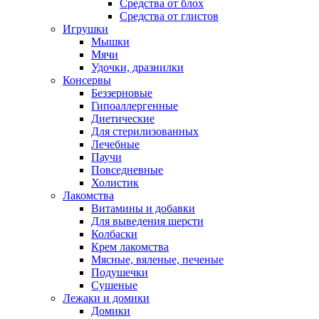
Средства от блох
Средства от глистов
Игрушки
Мышки
Мячи
Удочки, дразнилки
Консервы
Беззерновые
Гипоаллергенные
Диетические
Для стерилизованных
Лечебные
Паучи
Повседневные
Холистик
Лакомства
Витамины и добавки
Для выведения шерсти
Колбаски
Крем лакомства
Мясные, вяленые, печеные
Подушечки
Сушеные
Лежаки и домики
Домики