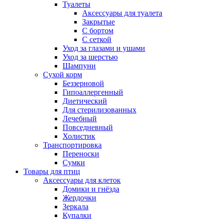
Туалеты
Аксессуары для туалета
Закрытые
С бортом
С сеткой
Уход за глазами и ушами
Уход за шерстью
Шампуни
Сухой корм
Беззерновой
Гипоаллергенный
Диетический
Для стерилизованных
Лечебный
Повседневный
Холистик
Транспортировка
Переноски
Сумки
Товары для птиц
Аксессуары для клеток
Домики и гнёзда
Жердочки
Зеркала
Купалки