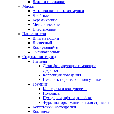
Лежаки и лежанки
Миски
Автопоилки и автокормушки
Двойные
Керамические
Металлические
Пластиковые
Наполнители
Впитывающий
Древесный
Комкующийся
Силикагелевый
Содержание и уход
Гигиена
Дезинфицирующие и моющие
средства
Коррекция поведения
Пеленки, подстилки, подгузники
Груминг
Когтерезы и колтунорезы
Ножницы
Пуходёрки, щётки, расчёски
Фурминаторы, машинки для стрижки
Когтеточки, когтедралки
Комплексы