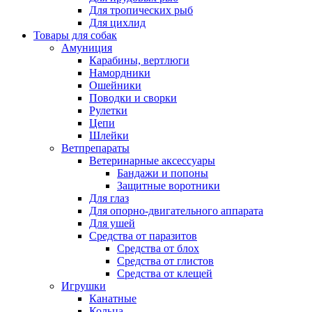
Для тропических рыб
Для цихлид
Товары для собак
Амуниция
Карабины, вертлюги
Намордники
Ошейники
Поводки и сворки
Рулетки
Цепи
Шлейки
Ветпрепараты
Ветеринарные аксессуары
Бандажи и попоны
Защитные воротники
Для глаз
Для опорно-двигательного аппарата
Для ушей
Средства от паразитов
Средства от блох
Средства от глистов
Средства от клещей
Игрушки
Канатные
Кольца