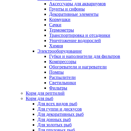
Аксессуары для аквариумов
Грунты и сифоны
Декоративные элементы
Кормушки
Сачки
Термометры
Транспортировка и отсадники
Уничтожение водорослей
Химия
Электрооборудование
Губки и наполнители для фильтров
Компрессоры
Обогреватели и нагреватели
Помпы
Распылители
Светильники
Фильтры
Корм для рептилий
Корм для рыб
Для всех видов рыб
Для гуппи и дискусов
Для декоративных рыб
Для донных рыб
Для золотых рыб
Для прудовых рыб