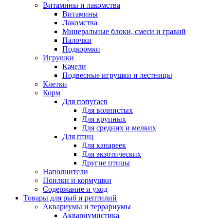
Витамины и лакомства
Витамины
Лакомства
Минеральные блоки, смеси и гравий
Палочки
Подкормки
Игрушки
Качели
Подвесные игрушки и лестницы
Клетки
Корм
Для попугаев
Для волнистых
Для крупных
Для средних и мелких
Для птиц
Для канареек
Для экзотических
Другие птицы
Наполнители
Поилки и кормушки
Содержание и уход
Товары для рыб и рептилий
Аквариумы и террариумы
Аквариумистика