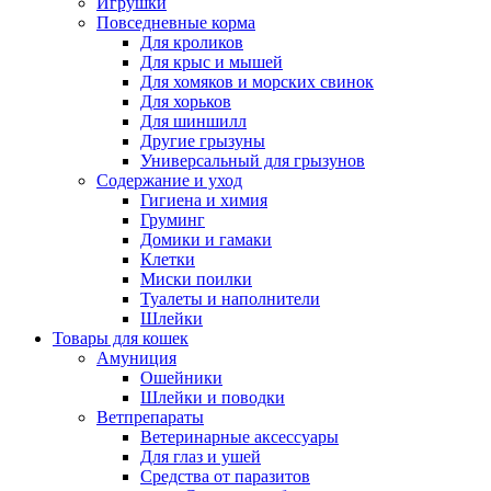
Игрушки
Повседневные корма
Для кроликов
Для крыс и мышей
Для хомяков и морских свинок
Для хорьков
Для шиншилл
Другие грызуны
Универсальный для грызунов
Содержание и уход
Гигиена и химия
Груминг
Домики и гамаки
Клетки
Миски поилки
Туалеты и наполнители
Шлейки
Товары для кошек
Амуниция
Ошейники
Шлейки и поводки
Ветпрепараты
Ветеринарные аксессуары
Для глаз и ушей
Средства от паразитов