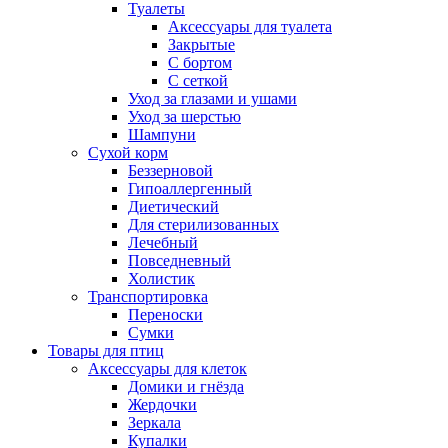
Туалеты
Аксессуары для туалета
Закрытые
С бортом
С сеткой
Уход за глазами и ушами
Уход за шерстью
Шампуни
Сухой корм
Беззерновой
Гипоаллергенный
Диетический
Для стерилизованных
Лечебный
Повседневный
Холистик
Транспортировка
Переноски
Сумки
Товары для птиц
Аксессуары для клеток
Домики и гнёзда
Жердочки
Зеркала
Купалки