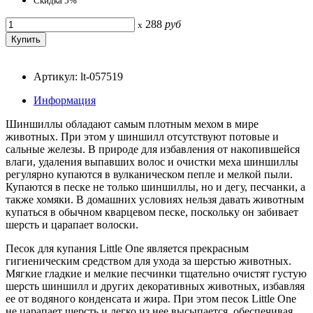
Скидка 5%
288
руб
x
Артикул: lt-057519
Информация
Шиншиллы обладают самым плотным мехом в мире
животных. При этом у шиншилл отсутствуют потовые и
сальные железы. В природе для избавления от накопившейся
влаги, удаления выпавших волос и очистки меха шиншиллы
регулярно купаются в вулканическом пепле и мелкой пыли.
Купаются в песке не только шиншиллы, но и дегу, песчанки, а
также хомяки. В домашних условиях нельзя давать животным
купаться в обычном кварцевом песке, поскольку он забивает
шерсть и царапает волоски.
Песок для купания Little One является прекрасным
гигиеническим средством для ухода за шерстью животных.
Мягкие гладкие и мелкие песчинки тщательно очистят густую
шерсть шиншилл и других декоративных животных, избавляя
ее от водяного конденсата и жира. При этом песок Little One
не царапает шерсть и легко из нее высыпается, обеспечивая