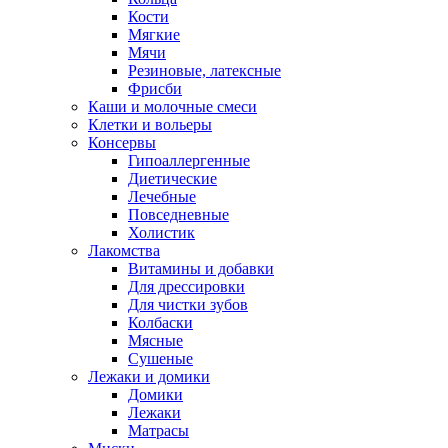
Кости
Мягкие
Мячи
Резиновые, латексные
Фрисби
Каши и молочные смеси
Клетки и вольеры
Консервы
Гипоаллергенные
Диетические
Лечебные
Повседневные
Холистик
Лакомства
Витамины и добавки
Для дрессировки
Для чистки зубов
Колбаски
Мясные
Сушеные
Лежаки и домики
Домики
Лежаки
Матрасы