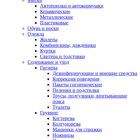
Миски
Автопоилки и автокормушки
Керамические
Металлические
Пластиковые
Обувь и носки
Одежда
Жилеты
Комбинезоны, дождевики
Куртки
Свитера и толстовки
Содержание и уход
Гигиена
Дезинфецирующие и моющие средства
Коррекция поведения
Пакеты гигиенические
Пеленки и подстилки
Трусы, подгузники, впитывающие
пояса
Туалеты
Груминг
Когтерезы
Колтунорезы
Машинки для стрижки
Ножницы