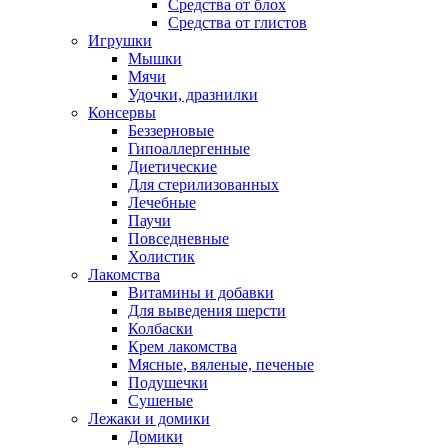
Средства от блох
Средства от глистов
Игрушки
Мышки
Мячи
Удочки, дразнилки
Консервы
Беззерновые
Гипоаллергенные
Диетические
Для стерилизованных
Лечебные
Паучи
Повседневные
Холистик
Лакомства
Витамины и добавки
Для выведения шерсти
Колбаски
Крем лакомства
Мясные, вяленые, печеные
Подушечки
Сушеные
Лежаки и домики
Домики