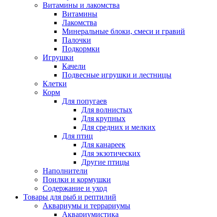
Витамины и лакомства
Витамины
Лакомства
Минеральные блоки, смеси и гравий
Палочки
Подкормки
Игрушки
Качели
Подвесные игрушки и лестницы
Клетки
Корм
Для попугаев
Для волнистых
Для крупных
Для средних и мелких
Для птиц
Для канареек
Для экзотических
Другие птицы
Наполнители
Поилки и кормушки
Содержание и уход
Товары для рыб и рептилий
Аквариумы и террариумы
Аквариумистика