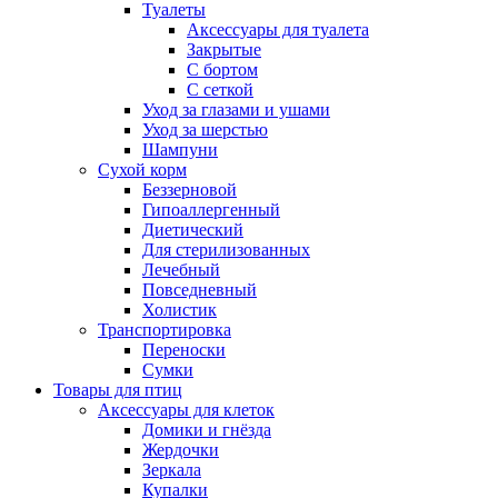
Туалеты
Аксессуары для туалета
Закрытые
С бортом
С сеткой
Уход за глазами и ушами
Уход за шерстью
Шампуни
Сухой корм
Беззерновой
Гипоаллергенный
Диетический
Для стерилизованных
Лечебный
Повседневный
Холистик
Транспортировка
Переноски
Сумки
Товары для птиц
Аксессуары для клеток
Домики и гнёзда
Жердочки
Зеркала
Купалки