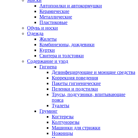
Миски
Автопоилки и автокормушки
Керамические
Металлические
Пластиковые
Обувь и носки
Одежда
Жилеты
Комбинезоны, дождевики
Куртки
Свитера и толстовки
Содержание и уход
Гигиена
Дезинфецирующие и моющие средства
Коррекция поведения
Пакеты гигиенические
Пеленки и подстилки
Трусы, подгузники, впитывающие
пояса
Туалеты
Груминг
Когтерезы
Колтунорезы
Машинки для стрижки
Ножницы