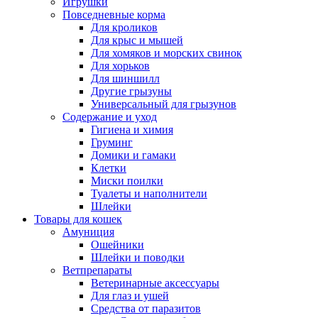
Игрушки
Повседневные корма
Для кроликов
Для крыс и мышей
Для хомяков и морских свинок
Для хорьков
Для шиншилл
Другие грызуны
Универсальный для грызунов
Содержание и уход
Гигиена и химия
Груминг
Домики и гамаки
Клетки
Миски поилки
Туалеты и наполнители
Шлейки
Товары для кошек
Амуниция
Ошейники
Шлейки и поводки
Ветпрепараты
Ветеринарные аксессуары
Для глаз и ушей
Средства от паразитов