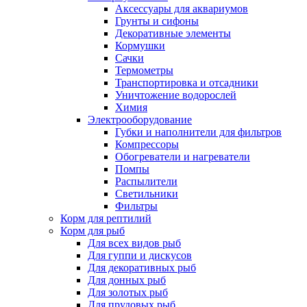
Аксессуары для аквариумов
Грунты и сифоны
Декоративные элементы
Кормушки
Сачки
Термометры
Транспортировка и отсадники
Уничтожение водорослей
Химия
Электрооборудование
Губки и наполнители для фильтров
Компрессоры
Обогреватели и нагреватели
Помпы
Распылители
Светильники
Фильтры
Корм для рептилий
Корм для рыб
Для всех видов рыб
Для гуппи и дискусов
Для декоративных рыб
Для донных рыб
Для золотых рыб
Для прудовых рыб