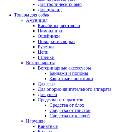
Для тропических рыб
Для цихлид
Товары для собак
Амуниция
Карабины, вертлюги
Намордники
Ошейники
Поводки и сворки
Рулетки
Цепи
Шлейки
Ветпрепараты
Ветеринарные аксессуары
Бандажи и попоны
Защитные воротники
Для глаз
Для опорно-двигательного аппарата
Для ушей
Средства от паразитов
Средства от блох
Средства от глистов
Средства от клещей
Игрушки
Канатные
Кольца