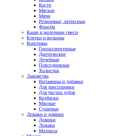
Кости
Мягкие
Мячи
Резиновые, латексные
Фрисби
Каши и молочные смеси
Клетки и вольеры
Консервы
Гипоаллергенные
Диетические
Лечебные
Повседневные
Холистик
Лакомства
Витамины и добавки
Для дрессировки
Для чистки зубов
Колбаски
Мясные
Сушеные
Лежаки и домики
Домики
Лежаки
Матрасы