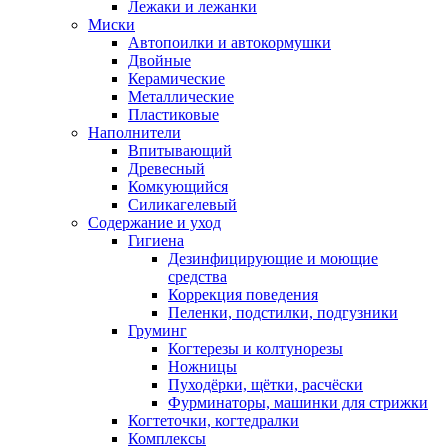
Лежаки и лежанки
Миски
Автопоилки и автокормушки
Двойные
Керамические
Металлические
Пластиковые
Наполнители
Впитывающий
Древесный
Комкующийся
Силикагелевый
Содержание и уход
Гигиена
Дезинфицирующие и моющие
средства
Коррекция поведения
Пеленки, подстилки, подгузники
Груминг
Когтерезы и колтунорезы
Ножницы
Пуходёрки, щётки, расчёски
Фурминаторы, машинки для стрижки
Когтеточки, когтедралки
Комплексы