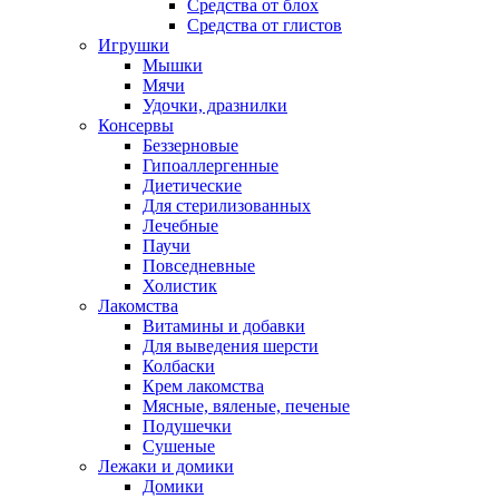
Средства от блох
Средства от глистов
Игрушки
Мышки
Мячи
Удочки, дразнилки
Консервы
Беззерновые
Гипоаллергенные
Диетические
Для стерилизованных
Лечебные
Паучи
Повседневные
Холистик
Лакомства
Витамины и добавки
Для выведения шерсти
Колбаски
Крем лакомства
Мясные, вяленые, печеные
Подушечки
Сушеные
Лежаки и домики
Домики