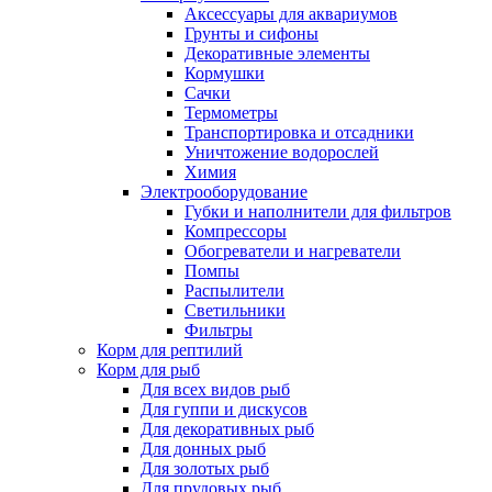
Аксессуары для аквариумов
Грунты и сифоны
Декоративные элементы
Кормушки
Сачки
Термометры
Транспортировка и отсадники
Уничтожение водорослей
Химия
Электрооборудование
Губки и наполнители для фильтров
Компрессоры
Обогреватели и нагреватели
Помпы
Распылители
Светильники
Фильтры
Корм для рептилий
Корм для рыб
Для всех видов рыб
Для гуппи и дискусов
Для декоративных рыб
Для донных рыб
Для золотых рыб
Для прудовых рыб