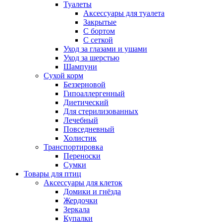
Туалеты
Аксессуары для туалета
Закрытые
С бортом
С сеткой
Уход за глазами и ушами
Уход за шерстью
Шампуни
Сухой корм
Беззерновой
Гипоаллергенный
Диетический
Для стерилизованных
Лечебный
Повседневный
Холистик
Транспортировка
Переноски
Сумки
Товары для птиц
Аксессуары для клеток
Домики и гнёзда
Жердочки
Зеркала
Купалки