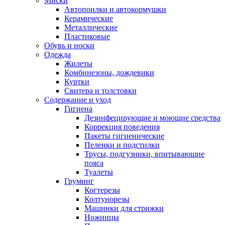
Миски
Автопоилки и автокормушки
Керамические
Металлические
Пластиковые
Обувь и носки
Одежда
Жилеты
Комбинезоны, дождевики
Куртки
Свитера и толстовки
Содержание и уход
Гигиена
Дезинфецирующие и моющие средства
Коррекция поведения
Пакеты гигиенические
Пеленки и подстилки
Трусы, подгузники, впитывающие
пояса
Туалеты
Груминг
Когтерезы
Колтунорезы
Машинки для стрижки
Ножницы