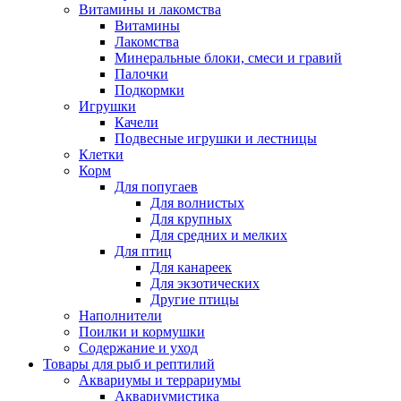
Витамины и лакомства
Витамины
Лакомства
Минеральные блоки, смеси и гравий
Палочки
Подкормки
Игрушки
Качели
Подвесные игрушки и лестницы
Клетки
Корм
Для попугаев
Для волнистых
Для крупных
Для средних и мелких
Для птиц
Для канареек
Для экзотических
Другие птицы
Наполнители
Поилки и кормушки
Содержание и уход
Товары для рыб и рептилий
Аквариумы и террариумы
Аквариумистика