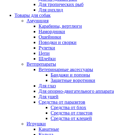
Для тропических рыб
Для цихлид
Товары для собак
Амуниция
Карабины, вертлюги
Намордники
Ошейники
Поводки и сворки
Рулетки
Цепи
Шлейки
Ветпрепараты
Ветеринарные аксессуары
Бандажи и попоны
Защитные воротники
Для глаз
Для опорно-двигательного аппарата
Для ушей
Средства от паразитов
Средства от блох
Средства от глистов
Средства от клещей
Игрушки
Канатные
Кольца