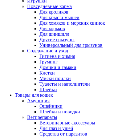
Игрушки
Повседневные корма
Для кроликов
Для крыс и мышей
Для хомяков и морских свинок
Для хорьков
Для шиншилл
Другие грызуны
Универсальный для грызунов
Содержание и уход
Гигиена и химия
Груминг
Домики и гамаки
Клетки
Миски поилки
Туалеты и наполнители
Шлейки
Товары для кошек
Амуниция
Ошейники
Шлейки и поводки
Ветпрепараты
Ветеринарные аксессуары
Для глаз и ушей
Средства от паразитов