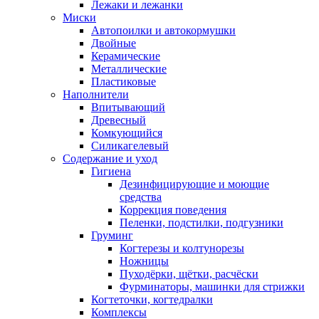
Лежаки и лежанки
Миски
Автопоилки и автокормушки
Двойные
Керамические
Металлические
Пластиковые
Наполнители
Впитывающий
Древесный
Комкующийся
Силикагелевый
Содержание и уход
Гигиена
Дезинфицирующие и моющие
средства
Коррекция поведения
Пеленки, подстилки, подгузники
Груминг
Когтерезы и колтунорезы
Ножницы
Пуходёрки, щётки, расчёски
Фурминаторы, машинки для стрижки
Когтеточки, когтедралки
Комплексы