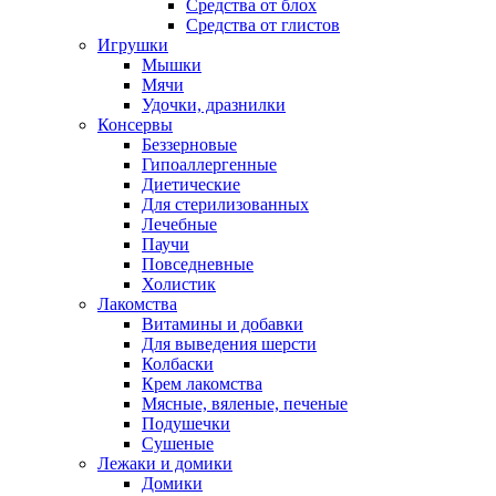
Средства от блох
Средства от глистов
Игрушки
Мышки
Мячи
Удочки, дразнилки
Консервы
Беззерновые
Гипоаллергенные
Диетические
Для стерилизованных
Лечебные
Паучи
Повседневные
Холистик
Лакомства
Витамины и добавки
Для выведения шерсти
Колбаски
Крем лакомства
Мясные, вяленые, печеные
Подушечки
Сушеные
Лежаки и домики
Домики