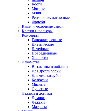
Кости
Мягкие
Мячи
Резиновые, латексные
Фрисби
Каши и молочные смеси
Клетки и вольеры
Консервы
Гипоаллергенные
Диетические
Лечебные
Повседневные
Холистик
Лакомства
Витамины и добавки
Для дрессировки
Для чистки зубов
Колбаски
Мясные
Сушеные
Лежаки и домики
Домики
Лежаки
Матрасы