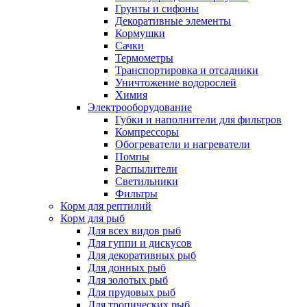
Грунты и сифоны
Декоративные элементы
Кормушки
Сачки
Термометры
Транспортировка и отсадники
Уничтожение водорослей
Химия
Электрооборудование
Губки и наполнители для фильтров
Компрессоры
Обогреватели и нагреватели
Помпы
Распылители
Светильники
Фильтры
Корм для рептилий
Корм для рыб
Для всех видов рыб
Для гуппи и дискусов
Для декоративных рыб
Для донных рыб
Для золотых рыб
Для прудовых рыб
Для тропических рыб