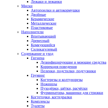
Лежаки и лежанки
Миски
Автопоилки и автокормушки
Двойные
Керамические
Металлические
Пластиковые
Наполнители
Впитывающий
Древесный
Комкующийся
Силикагелевый
Содержание и уход
Гигиена
Дезинфицирующие и моющие средства
Коррекция поведения
Пеленки, подстилки, подгузники
Груминг
Когтерезы и колтунорезы
Ножницы
Пуходёрки, щётки, расчёски
Фурминаторы, машинки для стрижки
Когтеточки, когтедралки
Комплексы
Туалеты