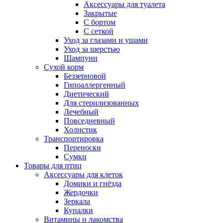
Аксессуары для туалета
Закрытые
С бортом
С сеткой
Уход за глазами и ушами
Уход за шерстью
Шампуни
Сухой корм
Беззерновой
Гипоаллергенный
Диетический
Для стерилизованных
Лечебный
Повседневный
Холистик
Транспортировка
Переноски
Сумки
Товары для птиц
Аксессуары для клеток
Домики и гнёзда
Жердочки
Зеркала
Купалки
Витамины и лакомства