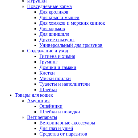
Игрушки
Повседневные корма
Для кроликов
Для крыс и мышей
Для хомяков и морских свинок
Для хорьков
Для шиншилл
Другие грызуны
Универсальный для грызунов
Содержание и уход
Гигиена и химия
Груминг
Домики и гамаки
Клетки
Миски поилки
Туалеты и наполнители
Шлейки
Товары для кошек
Амуниция
Ошейники
Шлейки и поводки
Ветпрепараты
Ветеринарные аксессуары
Для глаз и ушей
Средства от паразитов