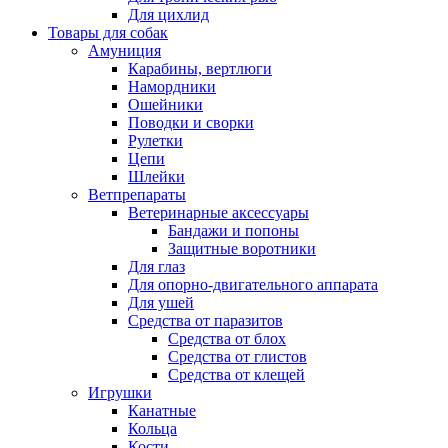
Для цихлид
Товары для собак
Амуниция
Карабины, вертлюги
Намордники
Ошейники
Поводки и сворки
Рулетки
Цепи
Шлейки
Ветпрепараты
Ветеринарные аксессуары
Бандажи и попоны
Защитные воротники
Для глаз
Для опорно-двигательного аппарата
Для ушей
Средства от паразитов
Средства от блох
Средства от глистов
Средства от клещей
Игрушки
Канатные
Кольца
Кости