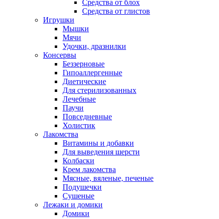
Средства от блох
Средства от глистов
Игрушки
Мышки
Мячи
Удочки, дразнилки
Консервы
Беззерновые
Гипоаллергенные
Диетические
Для стерилизованных
Лечебные
Паучи
Повседневные
Холистик
Лакомства
Витамины и добавки
Для выведения шерсти
Колбаски
Крем лакомства
Мясные, вяленые, печеные
Подушечки
Сушеные
Лежаки и домики
Домики