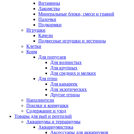
Витамины
Лакомства
Минеральные блоки, смеси и гравий
Палочки
Подкормки
Игрушки
Качели
Подвесные игрушки и лестницы
Клетки
Корм
Для попугаев
Для волнистых
Для крупных
Для средних и мелких
Для птиц
Для канареек
Для экзотических
Другие птицы
Наполнители
Поилки и кормушки
Содержание и уход
Товары для рыб и рептилий
Аквариумы и террариумы
Аквариумистика
Аксессуары для аквариумов