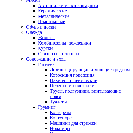
Миски
Автопоилки и автокормушки
Керамические
Металлические
Пластиковые
Обувь и носки
Одежда
Жилеты
Комбинезоны, дождевики
Куртки
Свитера и толстовки
Содержание и уход
Гигиена
Дезинфецирующие и моющие средства
Коррекция поведения
Пакеты гигиенические
Пеленки и подстилки
Трусы, подгузники, впитывающие
пояса
Туалеты
Груминг
Когтерезы
Колтунорезы
Машинки для стрижки
Ножницы