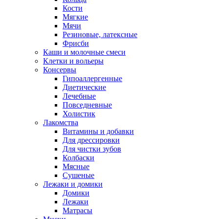
Кости
Мягкие
Мячи
Резиновые, латексные
Фрисби
Каши и молочные смеси
Клетки и вольеры
Консервы
Гипоаллергенные
Диетические
Лечебные
Повседневные
Холистик
Лакомства
Витамины и добавки
Для дрессировки
Для чистки зубов
Колбаски
Мясные
Сушеные
Лежаки и домики
Домики
Лежаки
Матрасы