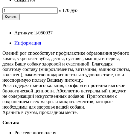
Скидка 29%
170
руб
x
Артикул: lt-050037
Информация
Олений рог способствует профилактике образования зубного
камня, укрепляет зубы, десны, суставы, мышцы и нервы,
делая Вашу собаку здоровой и счастливой. Благодаря
богатому составу (микроэлементы, витамины, аминокислоты,
коллаген), лакомство подарит не только удовольствие, но и
неоспоримую пользу Вашему питомцу.
Рога содержат много кальция, фосфора и протеина высокой
биологической ценности. Абсолютно натуральный продукт,
не содержащий искусственных добавок. Приготовлен с
сохранением всех макро- и микроэлементов, которые
необходимы для здоровья вашей собаки.
Хранить в сухом, прохладном месте.
Состав:
Рог северного оленя.