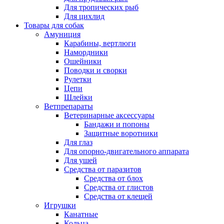
Для тропических рыб
Для цихлид
Товары для собак
Амуниция
Карабины, вертлюги
Намордники
Ошейники
Поводки и сворки
Рулетки
Цепи
Шлейки
Ветпрепараты
Ветеринарные аксессуары
Бандажи и попоны
Защитные воротники
Для глаз
Для опорно-двигательного аппарата
Для ушей
Средства от паразитов
Средства от блох
Средства от глистов
Средства от клещей
Игрушки
Канатные
Кольца