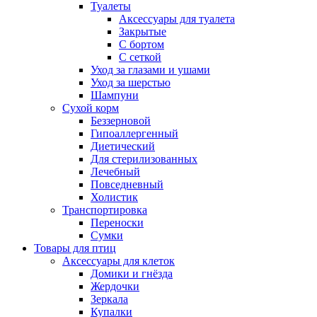
Туалеты
Аксессуары для туалета
Закрытые
С бортом
С сеткой
Уход за глазами и ушами
Уход за шерстью
Шампуни
Сухой корм
Беззерновой
Гипоаллергенный
Диетический
Для стерилизованных
Лечебный
Повседневный
Холистик
Транспортировка
Переноски
Сумки
Товары для птиц
Аксессуары для клеток
Домики и гнёзда
Жердочки
Зеркала
Купалки