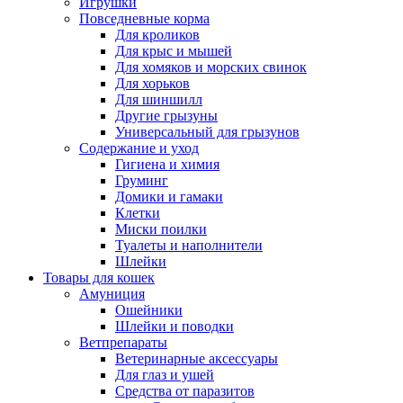
Игрушки
Повседневные корма
Для кроликов
Для крыс и мышей
Для хомяков и морских свинок
Для хорьков
Для шиншилл
Другие грызуны
Универсальный для грызунов
Содержание и уход
Гигиена и химия
Груминг
Домики и гамаки
Клетки
Миски поилки
Туалеты и наполнители
Шлейки
Товары для кошек
Амуниция
Ошейники
Шлейки и поводки
Ветпрепараты
Ветеринарные аксессуары
Для глаз и ушей
Средства от паразитов