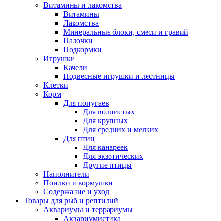
Витамины и лакомства
Витамины
Лакомства
Минеральные блоки, смеси и гравий
Палочки
Подкормки
Игрушки
Качели
Подвесные игрушки и лестницы
Клетки
Корм
Для попугаев
Для волнистых
Для крупных
Для средних и мелких
Для птиц
Для канареек
Для экзотических
Другие птицы
Наполнители
Поилки и кормушки
Содержание и уход
Товары для рыб и рептилий
Аквариумы и террариумы
Аквариумистика