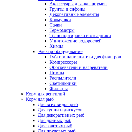
Аксессуары для аквариумов
Грунты и сифоны
Декоративные элементы
Кормушки
Сачки
Термометры
Транспортировка и отсадники
Уничтожение водорослей
Химия
Электрооборудование
Губки и наполнители для фильтров
Компрессоры
Обогреватели и нагреватели
Помпы
Распылители
Светильники
Фильтры
Корм для рептилий
Корм для рыб
Для всех видов рыб
Для гуппи и дискусов
Для декоративных рыб
Для донных рыб
Для золотых рыб
Для прудовых рыб