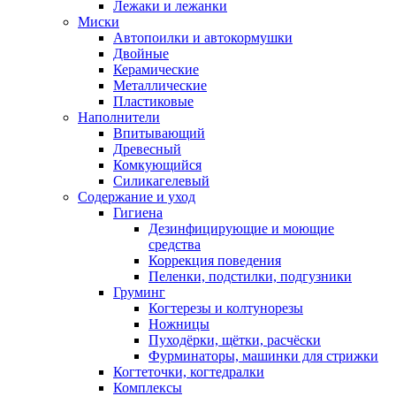
Лежаки и лежанки
Миски
Автопоилки и автокормушки
Двойные
Керамические
Металлические
Пластиковые
Наполнители
Впитывающий
Древесный
Комкующийся
Силикагелевый
Содержание и уход
Гигиена
Дезинфицирующие и моющие
средства
Коррекция поведения
Пеленки, подстилки, подгузники
Груминг
Когтерезы и колтунорезы
Ножницы
Пуходёрки, щётки, расчёски
Фурминаторы, машинки для стрижки
Когтеточки, когтедралки
Комплексы