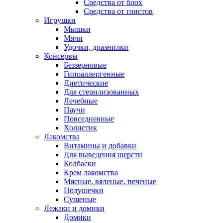
Средства от блох
Средства от глистов
Игрушки
Мышки
Мячи
Удочки, дразнилки
Консервы
Беззерновые
Гипоаллергенные
Диетические
Для стерилизованных
Лечебные
Паучи
Повседневные
Холистик
Лакомства
Витамины и добавки
Для выведения шерсти
Колбаски
Крем лакомства
Мясные, вяленые, печеные
Подушечки
Сушеные
Лежаки и домики
Домики