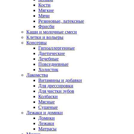
Кости
Мягкие
Мячи
Резиновые, латексные
Фрисби
Каши и молочные смеси
Клетки и вольеры
Консервы
Гипоаллергенные
Диетические
Лечебные
Повседневные
Холистик
Лакомства
Витамины и добавки
Для дрессировки
Для чистки зубов
Колбаски
Мясные
Сушеные
Лежаки и домики
Домики
Лежаки
Матрасы