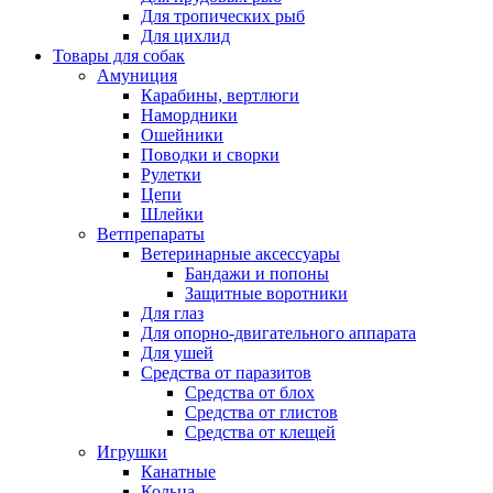
Для тропических рыб
Для цихлид
Товары для собак
Амуниция
Карабины, вертлюги
Намордники
Ошейники
Поводки и сворки
Рулетки
Цепи
Шлейки
Ветпрепараты
Ветеринарные аксессуары
Бандажи и попоны
Защитные воротники
Для глаз
Для опорно-двигательного аппарата
Для ушей
Средства от паразитов
Средства от блох
Средства от глистов
Средства от клещей
Игрушки
Канатные
Кольца