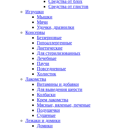
Средства от блох
Средства от глистов
Игрушки
Мышки
Мячи
Удочки, дразнилки
Консервы
Беззерновые
Гипоаллергенные
Диетические
Для стерилизованных
Лечебные
Паучи
Повседневные
Холистик
Лакомства
Витамины и добавки
Для выведения шерсти
Колбаски
Крем лакомства
Мясные, вяленые, печеные
Подушечки
Сушеные
Лежаки и домики
Домики