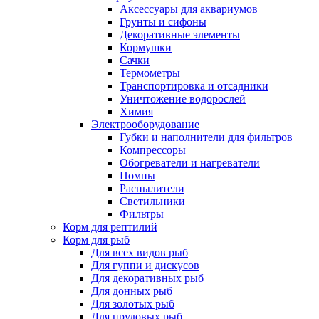
Аксессуары для аквариумов
Грунты и сифоны
Декоративные элементы
Кормушки
Сачки
Термометры
Транспортировка и отсадники
Уничтожение водорослей
Химия
Электрооборудование
Губки и наполнители для фильтров
Компрессоры
Обогреватели и нагреватели
Помпы
Распылители
Светильники
Фильтры
Корм для рептилий
Корм для рыб
Для всех видов рыб
Для гуппи и дискусов
Для декоративных рыб
Для донных рыб
Для золотых рыб
Для прудовых рыб