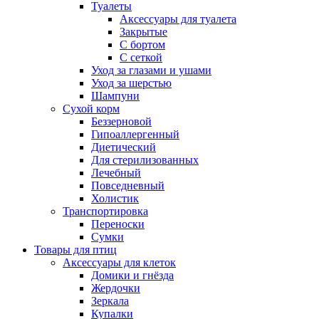
Туалеты
Аксессуары для туалета
Закрытые
С бортом
С сеткой
Уход за глазами и ушами
Уход за шерстью
Шампуни
Сухой корм
Беззерновой
Гипоаллергенный
Диетический
Для стерилизованных
Лечебный
Повседневный
Холистик
Транспортировка
Переноски
Сумки
Товары для птиц
Аксессуары для клеток
Домики и гнёзда
Жердочки
Зеркала
Купалки