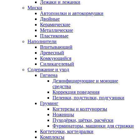
Лежаки и лежанки
Миски
Автопоилки и автокормушки
Двойные
Керамические
Металлические
Пластиковые
Наполнители
Впитывающий
Древесный
Комкующийся
Силикагелевый
Содержание и уход
Гигиена
Дезинфицирующие и моющие
средства
Коррекция поведения
Пеленки, подстилки, подгузники
Груминг
Когтерезы и колтунорезы
Ножницы
Пуходёрки, щётки, расчёски
Фурминаторы, машинки для стрижки
Когтеточки, когтедралки
Комплексы