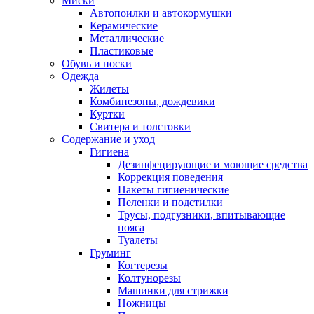
Миски
Автопоилки и автокормушки
Керамические
Металлические
Пластиковые
Обувь и носки
Одежда
Жилеты
Комбинезоны, дождевики
Куртки
Свитера и толстовки
Содержание и уход
Гигиена
Дезинфецирующие и моющие средства
Коррекция поведения
Пакеты гигиенические
Пеленки и подстилки
Трусы, подгузники, впитывающие
пояса
Туалеты
Груминг
Когтерезы
Колтунорезы
Машинки для стрижки
Ножницы