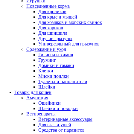
Игрушки
Повседневные корма
Для кроликов
Для крыс и мышей
Для хомяков и морских свинок
Для хорьков
Для шиншилл
Другие грызуны
Универсальный для грызунов
Содержание и уход
Гигиена и химия
Груминг
Домики и гамаки
Клетки
Миски поилки
Туалеты и наполнители
Шлейки
Товары для кошек
Амуниция
Ошейники
Шлейки и поводки
Ветпрепараты
Ветеринарные аксессуары
Для глаз и ушей
Средства от паразитов