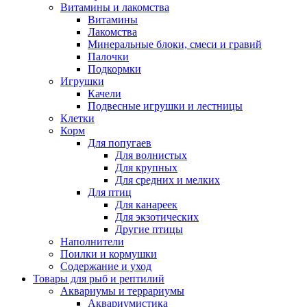
Витамины и лакомства
Витамины
Лакомства
Минеральные блоки, смеси и гравий
Палочки
Подкормки
Игрушки
Качели
Подвесные игрушки и лестницы
Клетки
Корм
Для попугаев
Для волнистых
Для крупных
Для средних и мелких
Для птиц
Для канареек
Для экзотических
Другие птицы
Наполнители
Поилки и кормушки
Содержание и уход
Товары для рыб и рептилий
Аквариумы и террариумы
Аквариумистика