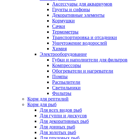
Аксессуары для аквариумов
Грунты и сифоны
Декоративные элементы
Кормушки
Сачки
Термометры
Транспортировка и отсадники
Уничтожение водорослей
Химия
Электрооборудование
Губки и наполнители для фильтров
Компрессоры
Обогреватели и нагреватели
Помпы
Распылители
Светильники
Фильтры
Корм для рептилий
Корм для рыб
Для всех видов рыб
Для гуппи и дискусов
Для декоративных рыб
Для донных рыб
Для золотых рыб
Для прудовых рыб