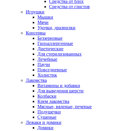
Средства от блох
Средства от глистов
Игрушки
Мышки
Мячи
Удочки, дразнилки
Консервы
Беззерновые
Гипоаллергенные
Диетические
Для стерилизованных
Лечебные
Паучи
Повседневные
Холистик
Лакомства
Витамины и добавки
Для выведения шерсти
Колбаски
Крем лакомства
Мясные, вяленые, печеные
Подушечки
Сушеные
Лежаки и домики
Домики