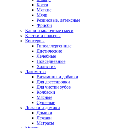
Кости
Мягкие
Мячи
Резиновые, латексные
Фрисби
Каши и молочные смеси
Клетки и вольеры
Консервы
Гипоаллергенные
Диетические
Лечебные
Повседневные
Холистик
Лакомства
Витамины и добавки
Для дрессировки
Для чистки зубов
Колбаски
Мясные
Сушеные
Лежаки и домики
Домики
Лежаки
Матрасы