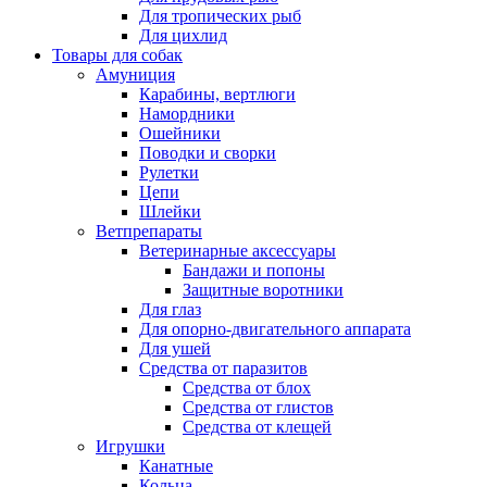
Для тропических рыб
Для цихлид
Товары для собак
Амуниция
Карабины, вертлюги
Намордники
Ошейники
Поводки и сворки
Рулетки
Цепи
Шлейки
Ветпрепараты
Ветеринарные аксессуары
Бандажи и попоны
Защитные воротники
Для глаз
Для опорно-двигательного аппарата
Для ушей
Средства от паразитов
Средства от блох
Средства от глистов
Средства от клещей
Игрушки
Канатные
Кольца