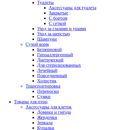
Туалеты
Аксессуары для туалета
Закрытые
С бортом
С сеткой
Уход за глазами и ушами
Уход за шерстью
Шампуни
Сухой корм
Беззерновой
Гипоаллергенный
Диетический
Для стерилизованных
Лечебный
Повседневный
Холистик
Транспортировка
Переноски
Сумки
Товары для птиц
Аксессуары для клеток
Домики и гнёзда
Жердочки
Зеркала
Купалки