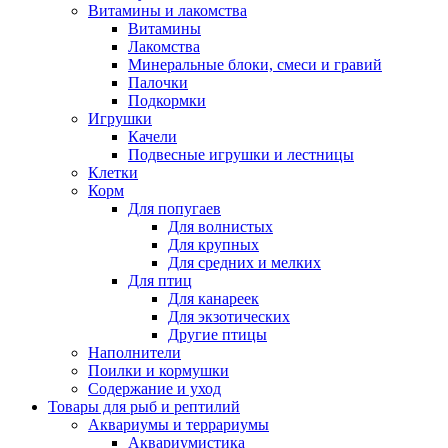
Витамины и лакомства
Витамины
Лакомства
Минеральные блоки, смеси и гравий
Палочки
Подкормки
Игрушки
Качели
Подвесные игрушки и лестницы
Клетки
Корм
Для попугаев
Для волнистых
Для крупных
Для средних и мелких
Для птиц
Для канареек
Для экзотических
Другие птицы
Наполнители
Поилки и кормушки
Содержание и уход
Товары для рыб и рептилий
Аквариумы и террариумы
Аквариумистика