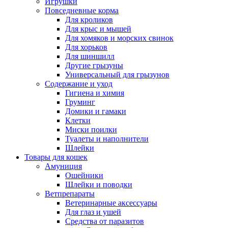
Игрушки
Повседневные корма
Для кроликов
Для крыс и мышей
Для хомяков и морских свинок
Для хорьков
Для шиншилл
Другие грызуны
Универсальный для грызунов
Содержание и уход
Гигиена и химия
Груминг
Домики и гамаки
Клетки
Миски поилки
Туалеты и наполнители
Шлейки
Товары для кошек
Амуниция
Ошейники
Шлейки и поводки
Ветпрепараты
Ветеринарные аксессуары
Для глаз и ушей
Средства от паразитов