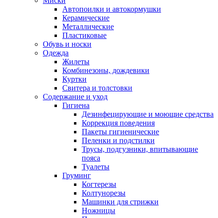
Миски
Автопоилки и автокормушки
Керамические
Металлические
Пластиковые
Обувь и носки
Одежда
Жилеты
Комбинезоны, дождевики
Куртки
Свитера и толстовки
Содержание и уход
Гигиена
Дезинфецирующие и моющие средства
Коррекция поведения
Пакеты гигиенические
Пеленки и подстилки
Трусы, подгузники, впитывающие
пояса
Туалеты
Груминг
Когтерезы
Колтунорезы
Машинки для стрижки
Ножницы