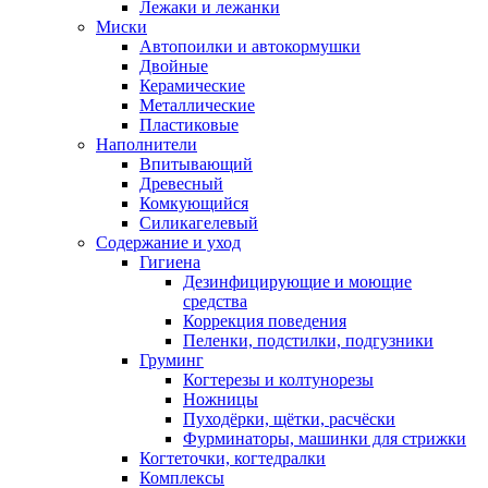
Лежаки и лежанки
Миски
Автопоилки и автокормушки
Двойные
Керамические
Металлические
Пластиковые
Наполнители
Впитывающий
Древесный
Комкующийся
Силикагелевый
Содержание и уход
Гигиена
Дезинфицирующие и моющие
средства
Коррекция поведения
Пеленки, подстилки, подгузники
Груминг
Когтерезы и колтунорезы
Ножницы
Пуходёрки, щётки, расчёски
Фурминаторы, машинки для стрижки
Когтеточки, когтедралки
Комплексы