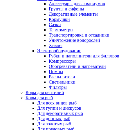
Аксессуары для аквариумов
Грунты и сифоны
Декоративные элементы
Кормушки
Сачки
Термометры
Транспортировка и отсадники
Уничтожение водорослей
Химия
Электрооборудование
Губки и наполнители для фильтров
Компрессоры
Обогреватели и нагреватели
Помпы
Распылители
Светильники
Фильтры
Корм для рептилий
Корм для рыб
Для всех видов рыб
Для гуппи и дискусов
Для декоративных рыб
Для донных рыб
Для золотых рыб
Для прудовых рыб