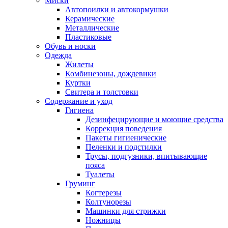
Миски
Автопоилки и автокормушки
Керамические
Металлические
Пластиковые
Обувь и носки
Одежда
Жилеты
Комбинезоны, дождевики
Куртки
Свитера и толстовки
Содержание и уход
Гигиена
Дезинфецирующие и моющие средства
Коррекция поведения
Пакеты гигиенические
Пеленки и подстилки
Трусы, подгузники, впитывающие
пояса
Туалеты
Груминг
Когтерезы
Колтунорезы
Машинки для стрижки
Ножницы