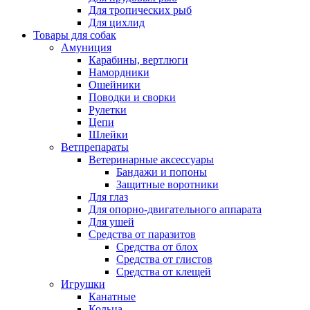
Для тропических рыб
Для цихлид
Товары для собак
Амуниция
Карабины, вертлюги
Намордники
Ошейники
Поводки и сворки
Рулетки
Цепи
Шлейки
Ветпрепараты
Ветеринарные аксессуары
Бандажи и попоны
Защитные воротники
Для глаз
Для опорно-двигательного аппарата
Для ушей
Средства от паразитов
Средства от блох
Средства от глистов
Средства от клещей
Игрушки
Канатные
Кольца