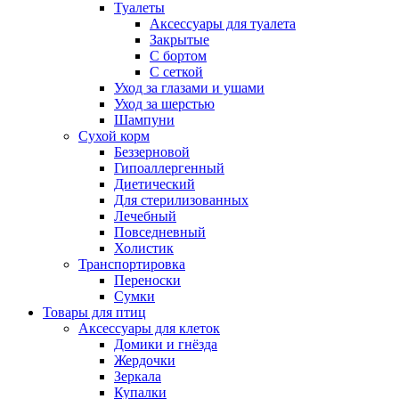
Туалеты
Аксессуары для туалета
Закрытые
С бортом
С сеткой
Уход за глазами и ушами
Уход за шерстью
Шампуни
Сухой корм
Беззерновой
Гипоаллергенный
Диетический
Для стерилизованных
Лечебный
Повседневный
Холистик
Транспортировка
Переноски
Сумки
Товары для птиц
Аксессуары для клеток
Домики и гнёзда
Жердочки
Зеркала
Купалки