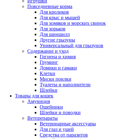
Игрушки
Повседневные корма
Для кроликов
Для крыс и мышей
Для хомяков и морских свинок
Для хорьков
Для шиншилл
Другие грызуны
Универсальный для грызунов
Содержание и уход
Гигиена и химия
Груминг
Домики и гамаки
Клетки
Миски поилки
Туалеты и наполнители
Шлейки
Товары для кошек
Амуниция
Ошейники
Шлейки и поводки
Ветпрепараты
Ветеринарные аксессуары
Для глаз и ушей
Средства от паразитов