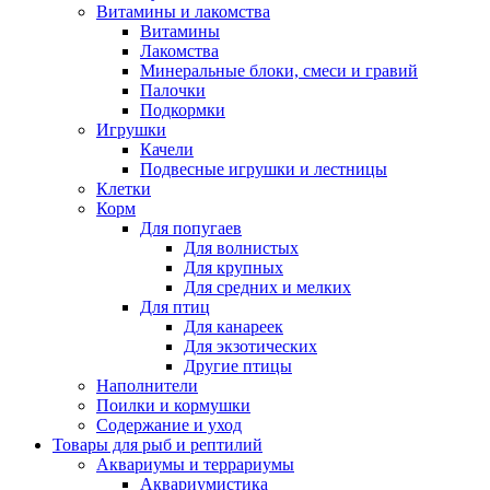
Витамины и лакомства
Витамины
Лакомства
Минеральные блоки, смеси и гравий
Палочки
Подкормки
Игрушки
Качели
Подвесные игрушки и лестницы
Клетки
Корм
Для попугаев
Для волнистых
Для крупных
Для средних и мелких
Для птиц
Для канареек
Для экзотических
Другие птицы
Наполнители
Поилки и кормушки
Содержание и уход
Товары для рыб и рептилий
Аквариумы и террариумы
Аквариумистика