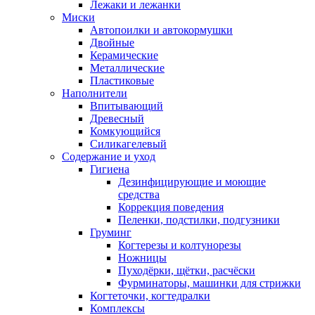
Лежаки и лежанки
Миски
Автопоилки и автокормушки
Двойные
Керамические
Металлические
Пластиковые
Наполнители
Впитывающий
Древесный
Комкующийся
Силикагелевый
Содержание и уход
Гигиена
Дезинфицирующие и моющие
средства
Коррекция поведения
Пеленки, подстилки, подгузники
Груминг
Когтерезы и колтунорезы
Ножницы
Пуходёрки, щётки, расчёски
Фурминаторы, машинки для стрижки
Когтеточки, когтедралки
Комплексы