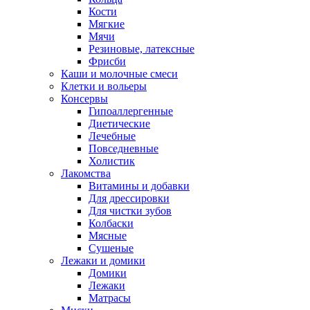
Кости
Мягкие
Мячи
Резиновые, латексные
Фрисби
Каши и молочные смеси
Клетки и вольеры
Консервы
Гипоаллергенные
Диетические
Лечебные
Повседневные
Холистик
Лакомства
Витамины и добавки
Для дрессировки
Для чистки зубов
Колбаски
Мясные
Сушеные
Лежаки и домики
Домики
Лежаки
Матрасы