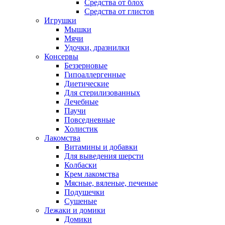
Средства от блох
Средства от глистов
Игрушки
Мышки
Мячи
Удочки, дразнилки
Консервы
Беззерновые
Гипоаллергенные
Диетические
Для стерилизованных
Лечебные
Паучи
Повседневные
Холистик
Лакомства
Витамины и добавки
Для выведения шерсти
Колбаски
Крем лакомства
Мясные, вяленые, печеные
Подушечки
Сушеные
Лежаки и домики
Домики