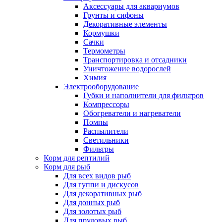
Аксессуары для аквариумов
Грунты и сифоны
Декоративные элементы
Кормушки
Сачки
Термометры
Транспортировка и отсадники
Уничтожение водорослей
Химия
Электрооборудование
Губки и наполнители для фильтров
Компрессоры
Обогреватели и нагреватели
Помпы
Распылители
Светильники
Фильтры
Корм для рептилий
Корм для рыб
Для всех видов рыб
Для гуппи и дискусов
Для декоративных рыб
Для донных рыб
Для золотых рыб
Для прудовых рыб