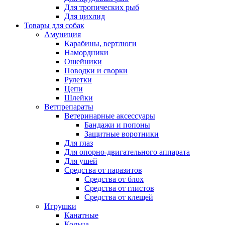
Для тропических рыб
Для цихлид
Товары для собак
Амуниция
Карабины, вертлюги
Намордники
Ошейники
Поводки и сворки
Рулетки
Цепи
Шлейки
Ветпрепараты
Ветеринарные аксессуары
Бандажи и попоны
Защитные воротники
Для глаз
Для опорно-двигательного аппарата
Для ушей
Средства от паразитов
Средства от блох
Средства от глистов
Средства от клещей
Игрушки
Канатные
Кольца