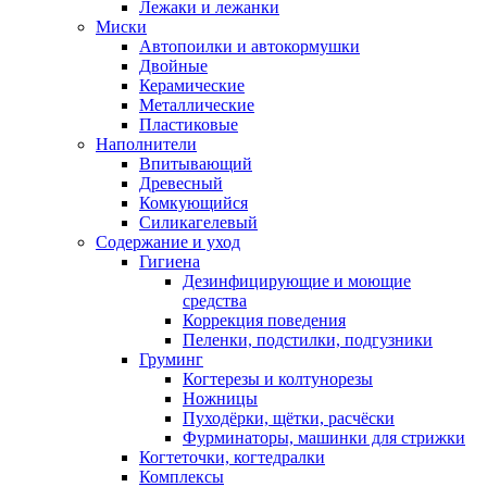
Лежаки и лежанки
Миски
Автопоилки и автокормушки
Двойные
Керамические
Металлические
Пластиковые
Наполнители
Впитывающий
Древесный
Комкующийся
Силикагелевый
Содержание и уход
Гигиена
Дезинфицирующие и моющие
средства
Коррекция поведения
Пеленки, подстилки, подгузники
Груминг
Когтерезы и колтунорезы
Ножницы
Пуходёрки, щётки, расчёски
Фурминаторы, машинки для стрижки
Когтеточки, когтедралки
Комплексы