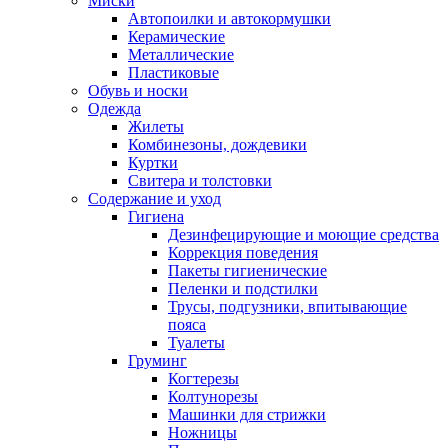
Миски
Автопоилки и автокормушки
Керамические
Металлические
Пластиковые
Обувь и носки
Одежда
Жилеты
Комбинезоны, дождевики
Куртки
Свитера и толстовки
Содержание и уход
Гигиена
Дезинфецирующие и моющие средства
Коррекция поведения
Пакеты гигиенические
Пеленки и подстилки
Трусы, подгузники, впитывающие
пояса
Туалеты
Груминг
Когтерезы
Колтунорезы
Машинки для стрижки
Ножницы