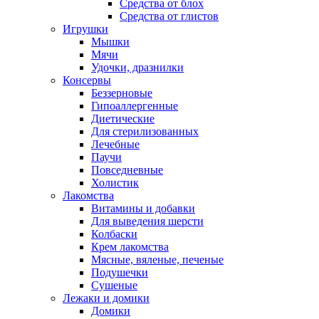
Средства от блох
Средства от глистов
Игрушки
Мышки
Мячи
Удочки, дразнилки
Консервы
Беззерновые
Гипоаллергенные
Диетические
Для стерилизованных
Лечебные
Паучи
Повседневные
Холистик
Лакомства
Витамины и добавки
Для выведения шерсти
Колбаски
Крем лакомства
Мясные, вяленые, печеные
Подушечки
Сушеные
Лежаки и домики
Домики