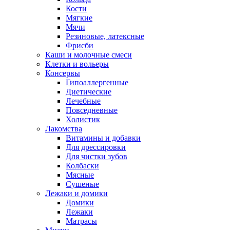
Кости
Мягкие
Мячи
Резиновые, латексные
Фрисби
Каши и молочные смеси
Клетки и вольеры
Консервы
Гипоаллергенные
Диетические
Лечебные
Повседневные
Холистик
Лакомства
Витамины и добавки
Для дрессировки
Для чистки зубов
Колбаски
Мясные
Сушеные
Лежаки и домики
Домики
Лежаки
Матрасы