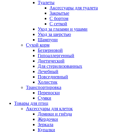
Туалеты
Аксессуары для туалета
Закрытые
С бортом
С сеткой
Уход за глазами и ушами
Уход за шерстью
Шампуни
Сухой корм
Беззерновой
Гипоаллергенный
Диетический
Для стерилизованных
Лечебный
Повседневный
Холистик
Транспортировка
Переноски
Сумки
Товары для птиц
Аксессуары для клеток
Домики и гнёзда
Жердочки
Зеркала
Купалки