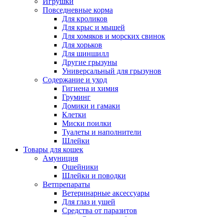
Игрушки
Повседневные корма
Для кроликов
Для крыс и мышей
Для хомяков и морских свинок
Для хорьков
Для шиншилл
Другие грызуны
Универсальный для грызунов
Содержание и уход
Гигиена и химия
Груминг
Домики и гамаки
Клетки
Миски поилки
Туалеты и наполнители
Шлейки
Товары для кошек
Амуниция
Ошейники
Шлейки и поводки
Ветпрепараты
Ветеринарные аксессуары
Для глаз и ушей
Средства от паразитов