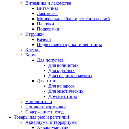
Витамины и лакомства
Витамины
Лакомства
Минеральные блоки, смеси и гравий
Палочки
Подкормки
Игрушки
Качели
Подвесные игрушки и лестницы
Клетки
Корм
Для попугаев
Для волнистых
Для крупных
Для средних и мелких
Для птиц
Для канареек
Для экзотических
Другие птицы
Наполнители
Поилки и кормушки
Содержание и уход
Товары для рыб и рептилий
Аквариумы и террариумы
Аквариумистика