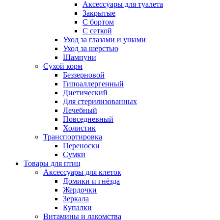
Аксессуары для туалета
Закрытые
С бортом
С сеткой
Уход за глазами и ушами
Уход за шерстью
Шампуни
Сухой корм
Беззерновой
Гипоаллергенный
Диетический
Для стерилизованных
Лечебный
Повседневный
Холистик
Транспортировка
Переноски
Сумки
Товары для птиц
Аксессуары для клеток
Домики и гнёзда
Жердочки
Зеркала
Купалки
Витамины и лакомства