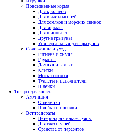
Игрушки
Повседневные корма
Для кроликов
Для крыс и мышей
Для хомяков и морских свинок
Для хорьков
Для шиншилл
Другие грызуны
Универсальный для грызунов
Содержание и уход
Гигиена и химия
Груминг
Домики и гамаки
Клетки
Миски поилки
Туалеты и наполнители
Шлейки
Товары для кошек
Амуниция
Ошейники
Шлейки и поводки
Ветпрепараты
Ветеринарные аксессуары
Для глаз и ушей
Средства от паразитов