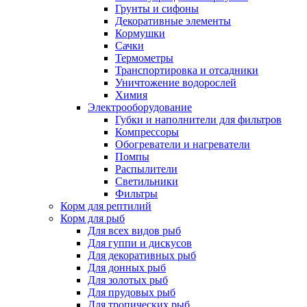
Грунты и сифоны
Декоративные элементы
Кормушки
Сачки
Термометры
Транспортировка и отсадники
Уничтожение водорослей
Химия
Электрооборудование
Губки и наполнители для фильтров
Компрессоры
Обогреватели и нагреватели
Помпы
Распылители
Светильники
Фильтры
Корм для рептилий
Корм для рыб
Для всех видов рыб
Для гуппи и дискусов
Для декоративных рыб
Для донных рыб
Для золотых рыб
Для прудовых рыб
Для тропических рыб