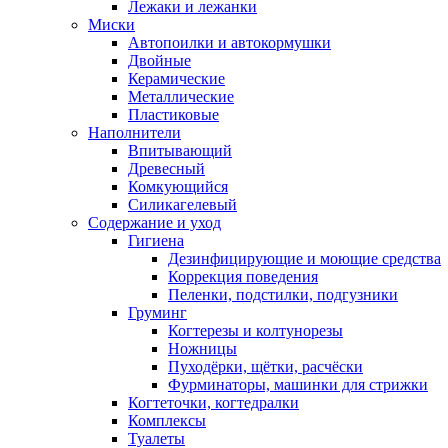
Лежаки и лежанки
Миски
Автопоилки и автокормушки
Двойные
Керамические
Металлические
Пластиковые
Наполнители
Впитывающий
Древесный
Комкующийся
Силикагелевый
Содержание и уход
Гигиена
Дезинфицирующие и моющие средства
Коррекция поведения
Пеленки, подстилки, подгузники
Груминг
Когтерезы и колтунорезы
Ножницы
Пуходёрки, щётки, расчёски
Фурминаторы, машинки для стрижки
Когтеточки, когтедралки
Комплексы
Туалеты