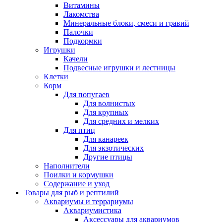
Витамины
Лакомства
Минеральные блоки, смеси и гравий
Палочки
Подкормки
Игрушки
Качели
Подвесные игрушки и лестницы
Клетки
Корм
Для попугаев
Для волнистых
Для крупных
Для средних и мелких
Для птиц
Для канареек
Для экзотических
Другие птицы
Наполнители
Поилки и кормушки
Содержание и уход
Товары для рыб и рептилий
Аквариумы и террариумы
Аквариумистика
Аксессуары для аквариумов