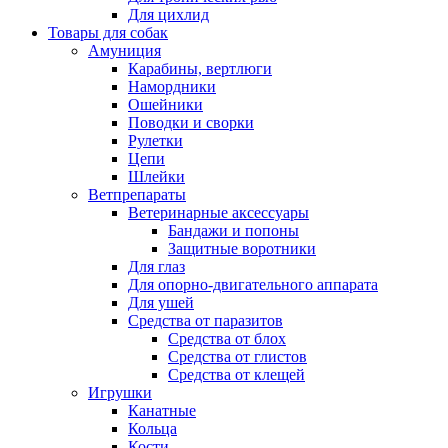
Для цихлид
Товары для собак
Амуниция
Карабины, вертлюги
Намордники
Ошейники
Поводки и сворки
Рулетки
Цепи
Шлейки
Ветпрепараты
Ветеринарные аксессуары
Бандажи и попоны
Защитные воротники
Для глаз
Для опорно-двигательного аппарата
Для ушей
Средства от паразитов
Средства от блох
Средства от глистов
Средства от клещей
Игрушки
Канатные
Кольца
Кости