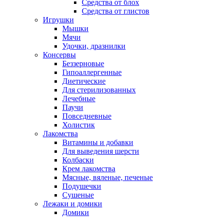
Средства от блох
Средства от глистов
Игрушки
Мышки
Мячи
Удочки, дразнилки
Консервы
Беззерновые
Гипоаллергенные
Диетические
Для стерилизованных
Лечебные
Паучи
Повседневные
Холистик
Лакомства
Витамины и добавки
Для выведения шерсти
Колбаски
Крем лакомства
Мясные, вяленые, печеные
Подушечки
Сушеные
Лежаки и домики
Домики