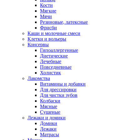
Кости
Мягкие
Мячи
Резиновые, латексные
Фрисби
Каши и молочные смеси
Клетки и вольеры
Консервы
Гипоаллергенные
Диетические
Лечебные
Повседневные
Холистик
Лакомства
Витамины и добавки
Для дрессировки
Для чистки зубов
Колбаски
Мясные
Сушеные
Лежаки и домики
Домики
Лежаки
Матрасы