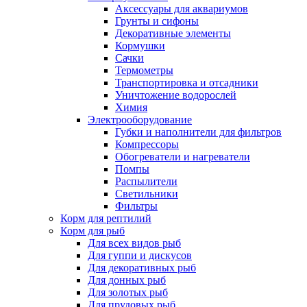
Аксессуары для аквариумов
Грунты и сифоны
Декоративные элементы
Кормушки
Сачки
Термометры
Транспортировка и отсадники
Уничтожение водорослей
Химия
Электрооборудование
Губки и наполнители для фильтров
Компрессоры
Обогреватели и нагреватели
Помпы
Распылители
Светильники
Фильтры
Корм для рептилий
Корм для рыб
Для всех видов рыб
Для гуппи и дискусов
Для декоративных рыб
Для донных рыб
Для золотых рыб
Для прудовых рыб