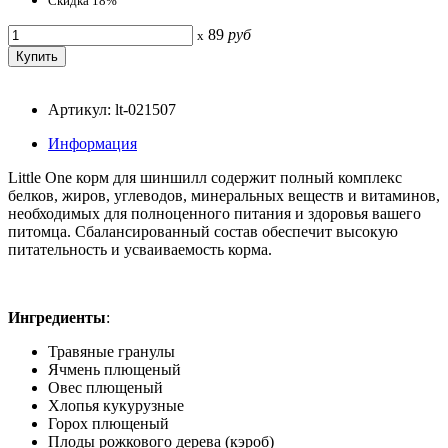
Скидка 18%
89
руб
x
Артикул: lt-021507
Информация
Little One корм для шиншилл содержит полный комплекс
белков, жиров, углеводов, минеральных веществ и витаминов,
необходимых для полноценного питания и здоровья вашего
питомца. Сбалансированный состав обеспечит высокую
питательность и усваиваемость корма.
Ингредиенты
:
Травяные гранулы
Ячмень плющеный
Овес плющеный
Хлопья кукурузные
Горох плющеный
Плоды рожкового дерева (кэроб)