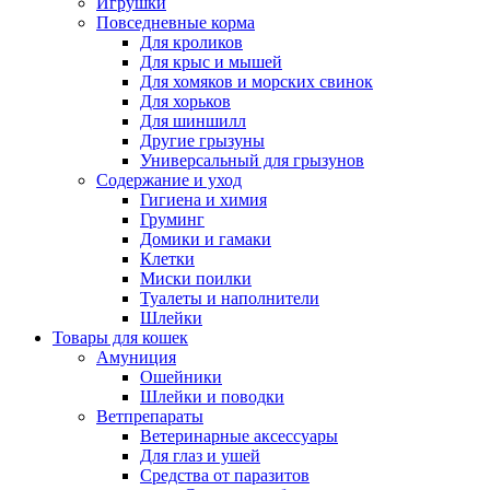
Игрушки
Повседневные корма
Для кроликов
Для крыс и мышей
Для хомяков и морских свинок
Для хорьков
Для шиншилл
Другие грызуны
Универсальный для грызунов
Содержание и уход
Гигиена и химия
Груминг
Домики и гамаки
Клетки
Миски поилки
Туалеты и наполнители
Шлейки
Товары для кошек
Амуниция
Ошейники
Шлейки и поводки
Ветпрепараты
Ветеринарные аксессуары
Для глаз и ушей
Средства от паразитов