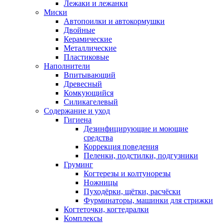
Лежаки и лежанки
Миски
Автопоилки и автокормушки
Двойные
Керамические
Металлические
Пластиковые
Наполнители
Впитывающий
Древесный
Комкующийся
Силикагелевый
Содержание и уход
Гигиена
Дезинфицирующие и моющие
средства
Коррекция поведения
Пеленки, подстилки, подгузники
Груминг
Когтерезы и колтунорезы
Ножницы
Пуходёрки, щётки, расчёски
Фурминаторы, машинки для стрижки
Когтеточки, когтедралки
Комплексы