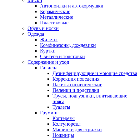
Миски
Автопоилки и автокормушки
Керамические
Металлические
Пластиковые
Обувь и носки
Одежда
Жилеты
Комбинезоны, дождевики
Куртки
Свитера и толстовки
Содержание и уход
Гигиена
Дезинфецирующие и моющие средства
Коррекция поведения
Пакеты гигиенические
Пеленки и подстилки
Трусы, подгузники, впитывающие
пояса
Туалеты
Груминг
Когтерезы
Колтунорезы
Машинки для стрижки
Ножницы