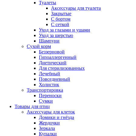
Туалеты
Аксессуары для туалета
Закрытые
С бортом
С сеткой
Уход за глазами и ушами
Уход за шерстью
Шампуни
Сухой корм
Беззерновой
Гипоаллергенный
Диетический
Для стерилизованных
Лечебный
Повседневный
Холистик
Транспортировка
Переноски
Сумки
Товары для птиц
Аксессуары для клеток
Домики и гнёзда
Жердочки
Зеркала
Купалки