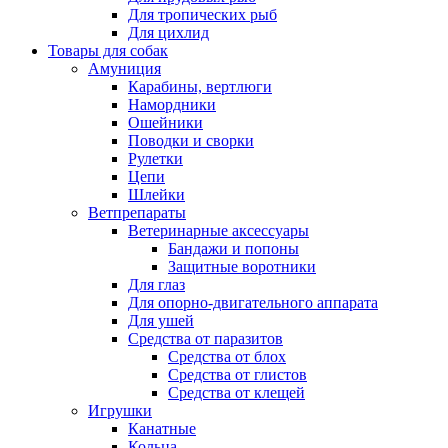
Для тропических рыб
Для цихлид
Товары для собак
Амуниция
Карабины, вертлюги
Намордники
Ошейники
Поводки и сворки
Рулетки
Цепи
Шлейки
Ветпрепараты
Ветеринарные аксессуары
Бандажи и попоны
Защитные воротники
Для глаз
Для опорно-двигательного аппарата
Для ушей
Средства от паразитов
Средства от блох
Средства от глистов
Средства от клещей
Игрушки
Канатные
Кольца