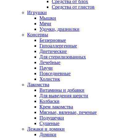
Средства от блох
Средства от глистов
Игрушки
Мышки
Мячи
Удочки, дразнилки
Консервы
Беззерновые
Гипоаллергенные
Диетические
Для стерилизованных
Лечебные
Паучи
Повседневные
Холистик
Лакомства
Витамины и добавки
Для выведения шерсти
Колбаски
Крем лакомства
Мясные, вяленые, печеные
Подушечки
Сушеные
Лежаки и домики
Домики