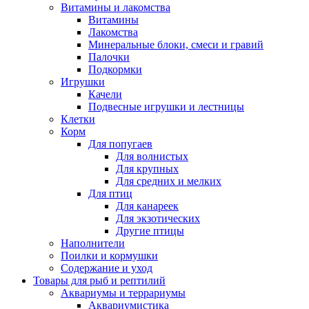
Витамины и лакомства
Витамины
Лакомства
Минеральные блоки, смеси и гравий
Палочки
Подкормки
Игрушки
Качели
Подвесные игрушки и лестницы
Клетки
Корм
Для попугаев
Для волнистых
Для крупных
Для средних и мелких
Для птиц
Для канареек
Для экзотических
Другие птицы
Наполнители
Поилки и кормушки
Содержание и уход
Товары для рыб и рептилий
Аквариумы и террариумы
Аквариумистика