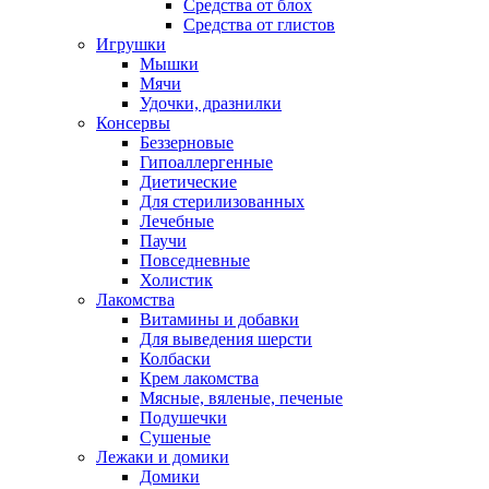
Средства от блох
Средства от глистов
Игрушки
Мышки
Мячи
Удочки, дразнилки
Консервы
Беззерновые
Гипоаллергенные
Диетические
Для стерилизованных
Лечебные
Паучи
Повседневные
Холистик
Лакомства
Витамины и добавки
Для выведения шерсти
Колбаски
Крем лакомства
Мясные, вяленые, печеные
Подушечки
Сушеные
Лежаки и домики
Домики