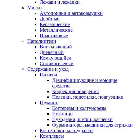
Лежаки и лежанки
Миски
Автопоилки и автокормушки
Двойные
Керамические
Металлические
Пластиковые
Наполнители
Впитывающий
Древесный
Комкующийся
Силикагелевый
Содержание и уход
Гигиена
Дезинфицирующие и моющие
средства
Коррекция поведения
Пеленки, подстилки, подгузники
Груминг
Когтерезы и колтунорезы
Ножницы
Пуходёрки, щётки, расчёски
Фурминаторы, машинки для стрижки
Когтеточки, когтедралки
Комплексы