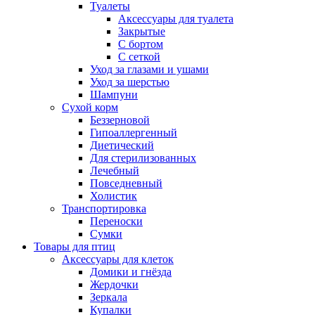
Туалеты
Аксессуары для туалета
Закрытые
С бортом
С сеткой
Уход за глазами и ушами
Уход за шерстью
Шампуни
Сухой корм
Беззерновой
Гипоаллергенный
Диетический
Для стерилизованных
Лечебный
Повседневный
Холистик
Транспортировка
Переноски
Сумки
Товары для птиц
Аксессуары для клеток
Домики и гнёзда
Жердочки
Зеркала
Купалки