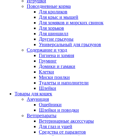
Игрушки
Повседневные корма
Для кроликов
Для крыс и мышей
Для хомяков и морских свинок
Для хорьков
Для шиншилл
Другие грызуны
Универсальный для грызунов
Содержание и уход
Гигиена и химия
Груминг
Домики и гамаки
Клетки
Миски поилки
Туалеты и наполнители
Шлейки
Товары для кошек
Амуниция
Ошейники
Шлейки и поводки
Ветпрепараты
Ветеринарные аксессуары
Для глаз и ушей
Средства от паразитов