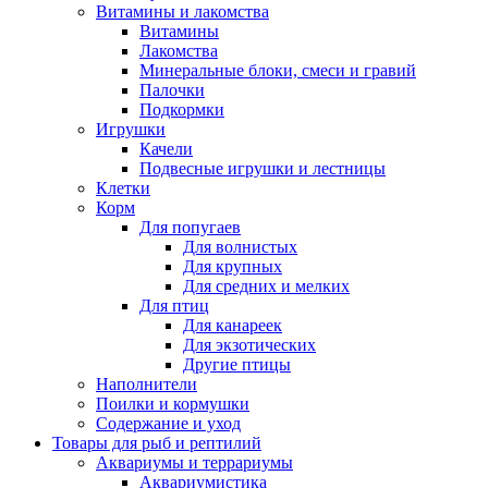
Витамины и лакомства
Витамины
Лакомства
Минеральные блоки, смеси и гравий
Палочки
Подкормки
Игрушки
Качели
Подвесные игрушки и лестницы
Клетки
Корм
Для попугаев
Для волнистых
Для крупных
Для средних и мелких
Для птиц
Для канареек
Для экзотических
Другие птицы
Наполнители
Поилки и кормушки
Содержание и уход
Товары для рыб и рептилий
Аквариумы и террариумы
Аквариумистика