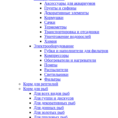
Аксессуары для аквариумов
Грунты и сифоны
Декоративные элементы
Кормушки
Сачки
Термометры
Транспортировка и отсадники
Уничтожение водорослей
Химия
Электрооборудование
Губки и наполнители для фильтров
Компрессоры
Обогреватели и нагреватели
Помпы
Распылители
Светильники
Фильтры
Корм для рептилий
Корм для рыб
Для всех видов рыб
Для гуппи и дискусов
Для декоративных рыб
Для донных рыб
Для золотых рыб
Для прудовых рыб