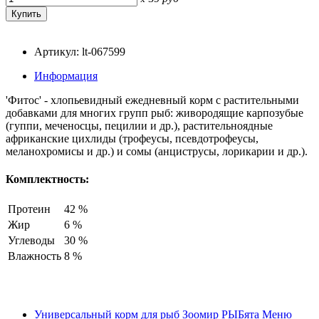
Артикул: lt-067599
Информация
'Фитос' - хлопьевидный ежедневный корм с растительными
добавками для многих групп рыб: живородящие карпозубые
(гуппи, меченосцы, пецилии и др.), растительноядные
африканские цихлиды (трофеусы, псевдотрофеусы,
меланохромисы и др.) и сомы (анциструсы, лорикарии и др.).
Комплектность:
Протеин
42 %
Жир
6 %
Углеводы
30 %
Влажность
8 %
Универсальный корм для рыб Зоомир РЫБята Меню