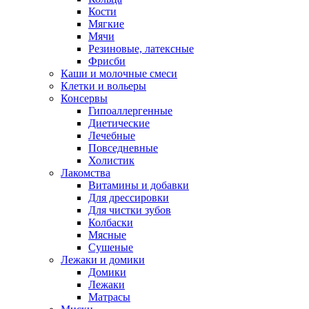
Кости
Мягкие
Мячи
Резиновые, латексные
Фрисби
Каши и молочные смеси
Клетки и вольеры
Консервы
Гипоаллергенные
Диетические
Лечебные
Повседневные
Холистик
Лакомства
Витамины и добавки
Для дрессировки
Для чистки зубов
Колбаски
Мясные
Сушеные
Лежаки и домики
Домики
Лежаки
Матрасы