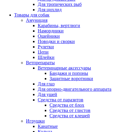
Для тропических рыб
Для цихлид
Товары для собак
Амуниция
Карабины, вертлюги
Намордники
Ошейники
Поводки и сворки
Рулетки
Цепи
Шлейки
Ветпрепараты
Ветеринарные аксессуары
Бандажи и попоны
Защитные воротники
Для глаз
Для опорно-двигательного аппарата
Для ушей
Средства от паразитов
Средства от блох
Средства от глистов
Средства от клещей
Игрушки
Канатные
Кольца