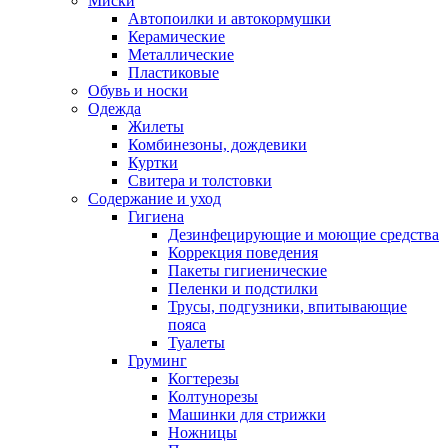
Миски
Автопоилки и автокормушки
Керамические
Металлические
Пластиковые
Обувь и носки
Одежда
Жилеты
Комбинезоны, дождевики
Куртки
Свитера и толстовки
Содержание и уход
Гигиена
Дезинфецирующие и моющие средства
Коррекция поведения
Пакеты гигиенические
Пеленки и подстилки
Трусы, подгузники, впитывающие
пояса
Туалеты
Груминг
Когтерезы
Колтунорезы
Машинки для стрижки
Ножницы