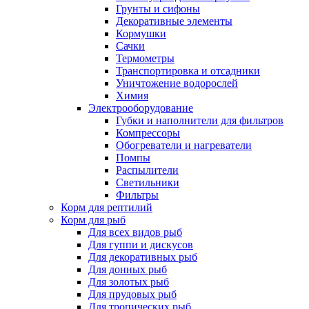
Грунты и сифоны
Декоративные элементы
Кормушки
Сачки
Термометры
Транспортировка и отсадники
Уничтожение водорослей
Химия
Электрооборудование
Губки и наполнители для фильтров
Компрессоры
Обогреватели и нагреватели
Помпы
Распылители
Светильники
Фильтры
Корм для рептилий
Корм для рыб
Для всех видов рыб
Для гуппи и дискусов
Для декоративных рыб
Для донных рыб
Для золотых рыб
Для прудовых рыб
Для тропических рыб