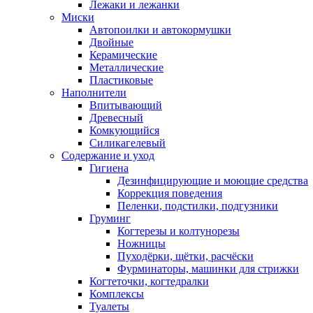
Лежаки и лежанки
Миски
Автопоилки и автокормушки
Двойные
Керамические
Металлические
Пластиковые
Наполнители
Впитывающий
Древесный
Комкующийся
Силикагелевый
Содержание и уход
Гигиена
Дезинфицирующие и моющие средства
Коррекция поведения
Пеленки, подстилки, подгузники
Груминг
Когтерезы и колтунорезы
Ножницы
Пуходёрки, щётки, расчёски
Фурминаторы, машинки для стрижки
Когтеточки, когтедралки
Комплексы
Туалеты