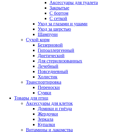
Аксессуары для туалета
Закрытые
С бортом
С сеткой
Уход за глазами и ушами
Уход за шерстью
Шампуни
Сухой корм
Беззерновой
Гипоаллергенный
Диетический
Для стерилизованных
Лечебный
Повседневный
Холистик
Транспортировка
Переноски
Сумки
Товары для птиц
Аксессуары для клеток
Домики и гнёзда
Жердочки
Зеркала
Купалки
Витамины и лакомства