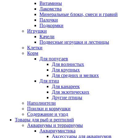
Витамины
Лакомства
Минеральные блоки, смеси и гравий
Палочки
Подкормки
Игрушки
Качели
Подвесные игрушки и лестницы
Клетки
Корм
Для попугаев
Для волнистых
Для крупных
Для средних и мелких
Для птиц
Для канареек
Для экзотических
Другие птицы
Наполнители
Поилки и кормушки
Содержание и уход
Товары для рыб и рептилий
Аквариумы и террариумы
Аквариумистика
Аксессуары для аквариумов