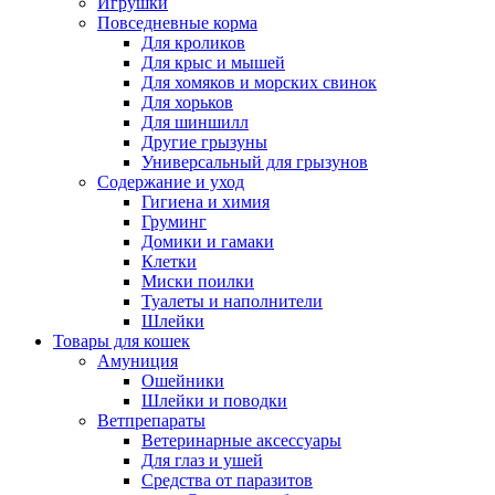
Игрушки
Повседневные корма
Для кроликов
Для крыс и мышей
Для хомяков и морских свинок
Для хорьков
Для шиншилл
Другие грызуны
Универсальный для грызунов
Содержание и уход
Гигиена и химия
Груминг
Домики и гамаки
Клетки
Миски поилки
Туалеты и наполнители
Шлейки
Товары для кошек
Амуниция
Ошейники
Шлейки и поводки
Ветпрепараты
Ветеринарные аксессуары
Для глаз и ушей
Средства от паразитов