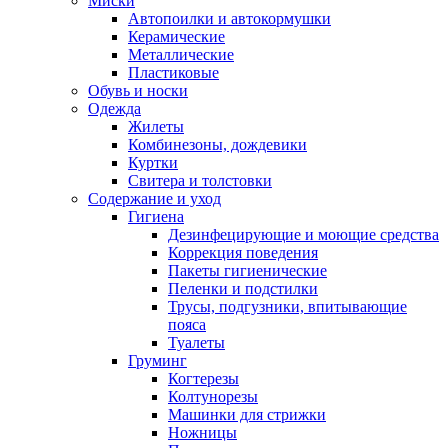
Миски
Автопоилки и автокормушки
Керамические
Металлические
Пластиковые
Обувь и носки
Одежда
Жилеты
Комбинезоны, дождевики
Куртки
Свитера и толстовки
Содержание и уход
Гигиена
Дезинфецирующие и моющие средства
Коррекция поведения
Пакеты гигиенические
Пеленки и подстилки
Трусы, подгузники, впитывающие
пояса
Туалеты
Груминг
Когтерезы
Колтунорезы
Машинки для стрижки
Ножницы