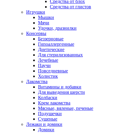
Средства от блох
Средства от глистов
Игрушки
Мышки
Мячи
Удочки, дразнилки
Консервы
Беззерновые
Гипоаллергенные
Диетические
Для стерилизованных
Лечебные
Паучи
Повседневные
Холистик
Лакомства
Витамины и добавки
Для выведения шерсти
Колбаски
Крем лакомства
Мясные, вяленые, печеные
Подушечки
Сушеные
Лежаки и домики
Домики