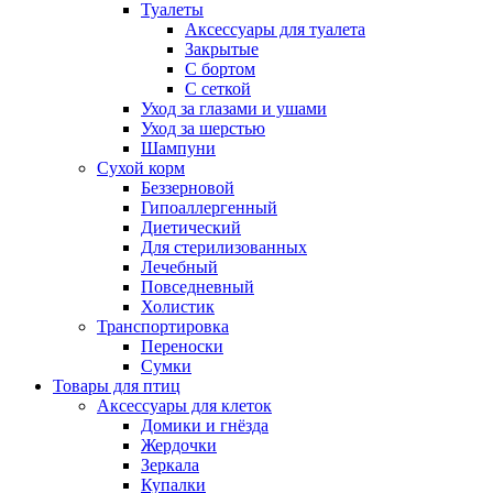
Туалеты
Аксессуары для туалета
Закрытые
С бортом
С сеткой
Уход за глазами и ушами
Уход за шерстью
Шампуни
Сухой корм
Беззерновой
Гипоаллергенный
Диетический
Для стерилизованных
Лечебный
Повседневный
Холистик
Транспортировка
Переноски
Сумки
Товары для птиц
Аксессуары для клеток
Домики и гнёзда
Жердочки
Зеркала
Купалки