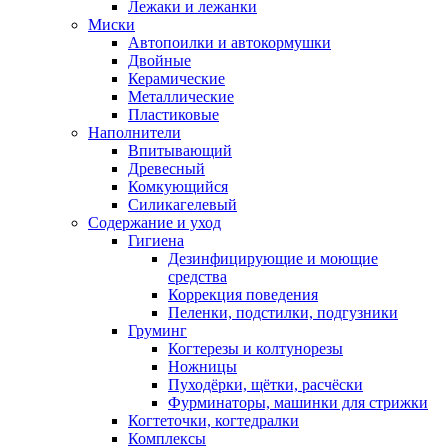
Лежаки и лежанки
Миски
Автопоилки и автокормушки
Двойные
Керамические
Металлические
Пластиковые
Наполнители
Впитывающий
Древесный
Комкующийся
Силикагелевый
Содержание и уход
Гигиена
Дезинфицирующие и моющие
средства
Коррекция поведения
Пеленки, подстилки, подгузники
Груминг
Когтерезы и колтунорезы
Ножницы
Пуходёрки, щётки, расчёски
Фурминаторы, машинки для стрижки
Когтеточки, когтедралки
Комплексы