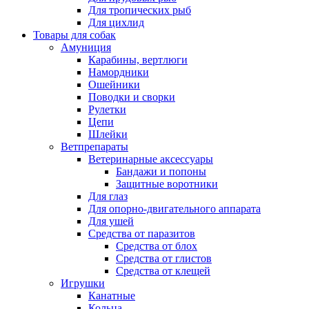
Для тропических рыб
Для цихлид
Товары для собак
Амуниция
Карабины, вертлюги
Намордники
Ошейники
Поводки и сворки
Рулетки
Цепи
Шлейки
Ветпрепараты
Ветеринарные аксессуары
Бандажи и попоны
Защитные воротники
Для глаз
Для опорно-двигательного аппарата
Для ушей
Средства от паразитов
Средства от блох
Средства от глистов
Средства от клещей
Игрушки
Канатные
Кольца