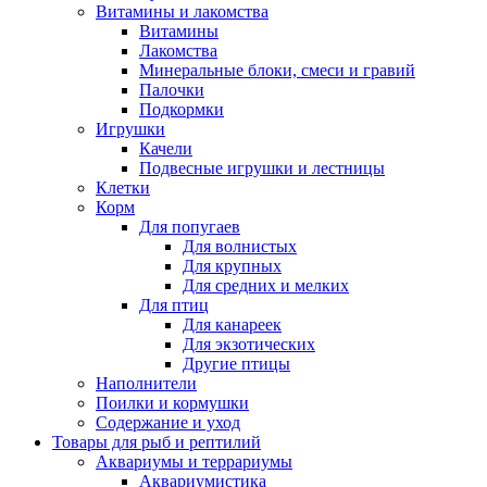
Витамины и лакомства
Витамины
Лакомства
Минеральные блоки, смеси и гравий
Палочки
Подкормки
Игрушки
Качели
Подвесные игрушки и лестницы
Клетки
Корм
Для попугаев
Для волнистых
Для крупных
Для средних и мелких
Для птиц
Для канареек
Для экзотических
Другие птицы
Наполнители
Поилки и кормушки
Содержание и уход
Товары для рыб и рептилий
Аквариумы и террариумы
Аквариумистика