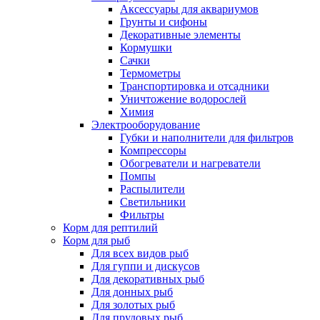
Аксессуары для аквариумов
Грунты и сифоны
Декоративные элементы
Кормушки
Сачки
Термометры
Транспортировка и отсадники
Уничтожение водорослей
Химия
Электрооборудование
Губки и наполнители для фильтров
Компрессоры
Обогреватели и нагреватели
Помпы
Распылители
Светильники
Фильтры
Корм для рептилий
Корм для рыб
Для всех видов рыб
Для гуппи и дискусов
Для декоративных рыб
Для донных рыб
Для золотых рыб
Для прудовых рыб