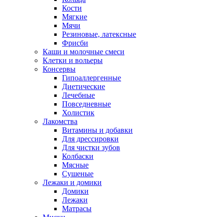
Кости
Мягкие
Мячи
Резиновые, латексные
Фрисби
Каши и молочные смеси
Клетки и вольеры
Консервы
Гипоаллергенные
Диетические
Лечебные
Повседневные
Холистик
Лакомства
Витамины и добавки
Для дрессировки
Для чистки зубов
Колбаски
Мясные
Сушеные
Лежаки и домики
Домики
Лежаки
Матрасы