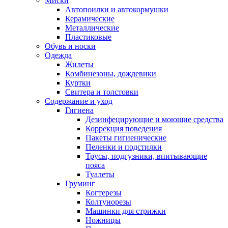
Миски
Автопоилки и автокормушки
Керамические
Металлические
Пластиковые
Обувь и носки
Одежда
Жилеты
Комбинезоны, дождевики
Куртки
Свитера и толстовки
Содержание и уход
Гигиена
Дезинфецирующие и моющие средства
Коррекция поведения
Пакеты гигиенические
Пеленки и подстилки
Трусы, подгузники, впитывающие
пояса
Туалеты
Груминг
Когтерезы
Колтунорезы
Машинки для стрижки
Ножницы