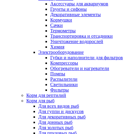
Аксессуары для аквариумов
Грунты и сифоны
Декоративные элементы
Кормушки
Сачки
Термометры
Транспортировка и отсадники
Уничтожение водорослей
Химия
Электрооборудование
Губки и наполнители для фильтров
Компрессоры
Обогреватели и нагреватели
Помпы
Распылители
Светильники
Фильтры
Корм для рептилий
Корм для рыб
Для всех видов рыб
Для гуппи и дискусов
Для декоративных рыб
Для донных рыб
Для золотых рыб
Для прудовых рыб