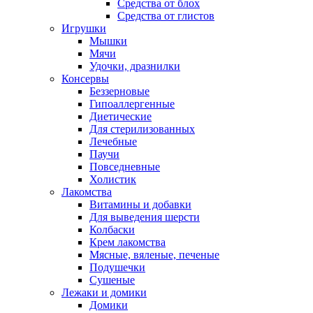
Средства от блох
Средства от глистов
Игрушки
Мышки
Мячи
Удочки, дразнилки
Консервы
Беззерновые
Гипоаллергенные
Диетические
Для стерилизованных
Лечебные
Паучи
Повседневные
Холистик
Лакомства
Витамины и добавки
Для выведения шерсти
Колбаски
Крем лакомства
Мясные, вяленые, печеные
Подушечки
Сушеные
Лежаки и домики
Домики