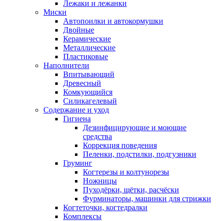
Лежаки и лежанки
Миски
Автопоилки и автокормушки
Двойные
Керамические
Металлические
Пластиковые
Наполнители
Впитывающий
Древесный
Комкующийся
Силикагелевый
Содержание и уход
Гигиена
Дезинфицирующие и моющие
средства
Коррекция поведения
Пеленки, подстилки, подгузники
Груминг
Когтерезы и колтунорезы
Ножницы
Пуходёрки, щётки, расчёски
Фурминаторы, машинки для стрижки
Когтеточки, когтедралки
Комплексы