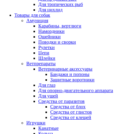
Для тропических рыб
Для цихлид
Товары для собак
Амуниция
Карабины, вертлюги
Намордники
Ошейники
Поводки и сворки
Рулетки
Цепи
Шлейки
Ветпрепараты
Ветеринарные аксессуары
Бандажи и попоны
Защитные воротники
Для глаз
Для опорно-двигательного аппарата
Для ушей
Средства от паразитов
Средства от блох
Средства от глистов
Средства от клещей
Игрушки
Канатные
Кольца