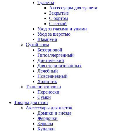
Туалеты
Аксессуары для туалета
Закрытые
С бортом
С сеткой
Уход за глазами и ушами
Уход за шерстью
Шампуни
Сухой корм
Беззерновой
Гипоаллергенный
Диетический
Для стерилизованных
Лечебный
Повседневный
Холистик
Транспортировка
Переноски
Сумки
Товары для птиц
Аксессуары для клеток
Домики и гнёзда
Жердочки
Зеркала
Купалки