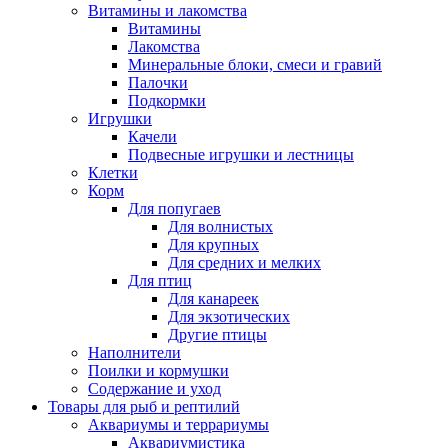
Витамины и лакомства
Витамины
Лакомства
Минеральные блоки, смеси и гравий
Палочки
Подкормки
Игрушки
Качели
Подвесные игрушки и лестницы
Клетки
Корм
Для попугаев
Для волнистых
Для крупных
Для средних и мелких
Для птиц
Для канареек
Для экзотических
Другие птицы
Наполнители
Поилки и кормушки
Содержание и уход
Товары для рыб и рептилий
Аквариумы и террариумы
Аквариумистика