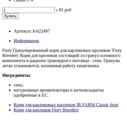
Скидка 27%
81
руб
x
Артикул: lt-022497
Информация
Fiory Гранулированный корм для карликовых кроликов 'Fiory
Breeders' Корм для кроликов состоящий из гранул основного
компонента в рационе травоядного питомца - сена. Гранулы
легко усваиваются, налаживая работу кишечника.
Ингредиенты
:
сено,
натуральные ароматизаторы и антиоксиданты
одобренные в ЕС.
Корм для карликовых кроликов JR FARM Classic feast
Корм для кроликов Fiory Breeders