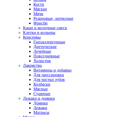
Кости
Мягкие
Мячи
Резиновые, латексные
Фрисби
Каши и молочные смеси
Клетки и вольеры
Консервы
Гипоаллергенные
Диетические
Лечебные
Повседневные
Холистик
Лакомства
Витамины и добавки
Для дрессировки
Для чистки зубов
Колбаски
Мясные
Сушеные
Лежаки и домики
Домики
Лежаки
Матрасы