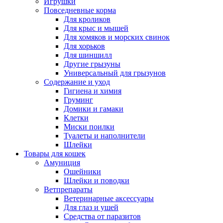
Игрушки
Повседневные корма
Для кроликов
Для крыс и мышей
Для хомяков и морских свинок
Для хорьков
Для шиншилл
Другие грызуны
Универсальный для грызунов
Содержание и уход
Гигиена и химия
Груминг
Домики и гамаки
Клетки
Миски поилки
Туалеты и наполнители
Шлейки
Товары для кошек
Амуниция
Ошейники
Шлейки и поводки
Ветпрепараты
Ветеринарные аксессуары
Для глаз и ушей
Средства от паразитов