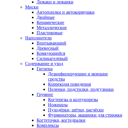
Лежаки и лежанки
Миски
Автопоилки и автокормушки
Двойные
Керамические
Металлические
Пластиковые
Наполнители
Впитывающий
Древесный
Комкующийся
Силикагелевый
Содержание и уход
Гигиена
Дезинфицирующие и моющие
средства
Коррекция поведения
Пеленки, подстилки, подгузники
Груминг
Когтерезы и колтунорезы
Ножницы
Пуходёрки, щётки, расчёски
Фурминаторы, машинки для стрижки
Когтеточки, когтедралки
Комплексы