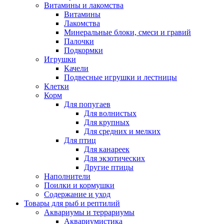
Витамины и лакомства
Витамины
Лакомства
Минеральные блоки, смеси и гравий
Палочки
Подкормки
Игрушки
Качели
Подвесные игрушки и лестницы
Клетки
Корм
Для попугаев
Для волнистых
Для крупных
Для средних и мелких
Для птиц
Для канареек
Для экзотических
Другие птицы
Наполнители
Поилки и кормушки
Содержание и уход
Товары для рыб и рептилий
Аквариумы и террариумы
Аквариумистика