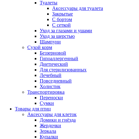
Туалеты
Аксессуары для туалета
Закрытые
С бортом
С сеткой
Уход за глазами и ушами
Уход за шерстью
Шампуни
Сухой корм
Беззерновой
Гипоаллергенный
Диетический
Для стерилизованных
Лечебный
Повседневный
Холистик
Транспортировка
Переноски
Сумки
Товары для птиц
Аксессуары для клеток
Домики и гнёзда
Жердочки
Зеркала
Купалки