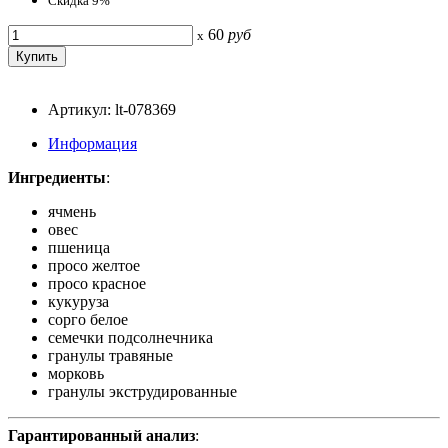
Скидка 9%
60
руб
x
Артикул: lt-078369
Информация
Ингредиенты
:
ячмень
овес
пшеница
просо желтое
просо красное
кукуруза
сорго белое
семечки подсолнечника
гранулы травяные
морковь
гранулы экструдированные
Гарантированный анализ
: