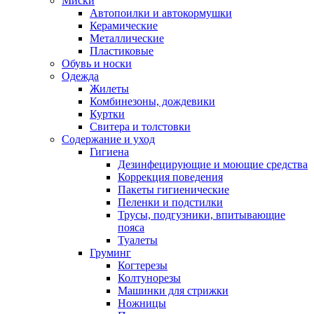
Миски
Автопоилки и автокормушки
Керамические
Металлические
Пластиковые
Обувь и носки
Одежда
Жилеты
Комбинезоны, дождевики
Куртки
Свитера и толстовки
Содержание и уход
Гигиена
Дезинфецирующие и моющие средства
Коррекция поведения
Пакеты гигиенические
Пеленки и подстилки
Трусы, подгузники, впитывающие
пояса
Туалеты
Груминг
Когтерезы
Колтунорезы
Машинки для стрижки
Ножницы