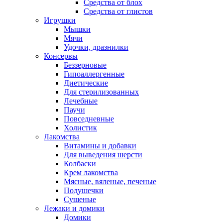
Средства от блох
Средства от глистов
Игрушки
Мышки
Мячи
Удочки, дразнилки
Консервы
Беззерновые
Гипоаллергенные
Диетические
Для стерилизованных
Лечебные
Паучи
Повседневные
Холистик
Лакомства
Витамины и добавки
Для выведения шерсти
Колбаски
Крем лакомства
Мясные, вяленые, печеные
Подушечки
Сушеные
Лежаки и домики
Домики