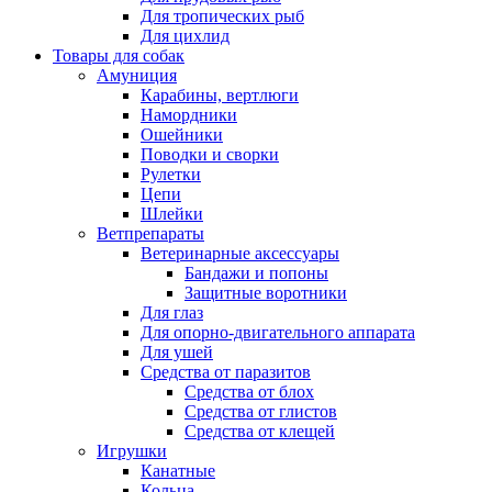
Для тропических рыб
Для цихлид
Товары для собак
Амуниция
Карабины, вертлюги
Намордники
Ошейники
Поводки и сворки
Рулетки
Цепи
Шлейки
Ветпрепараты
Ветеринарные аксессуары
Бандажи и попоны
Защитные воротники
Для глаз
Для опорно-двигательного аппарата
Для ушей
Средства от паразитов
Средства от блох
Средства от глистов
Средства от клещей
Игрушки
Канатные
Кольца