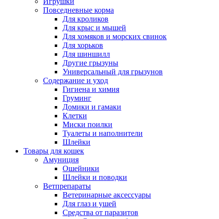
Игрушки
Повседневные корма
Для кроликов
Для крыс и мышей
Для хомяков и морских свинок
Для хорьков
Для шиншилл
Другие грызуны
Универсальный для грызунов
Содержание и уход
Гигиена и химия
Груминг
Домики и гамаки
Клетки
Миски поилки
Туалеты и наполнители
Шлейки
Товары для кошек
Амуниция
Ошейники
Шлейки и поводки
Ветпрепараты
Ветеринарные аксессуары
Для глаз и ушей
Средства от паразитов