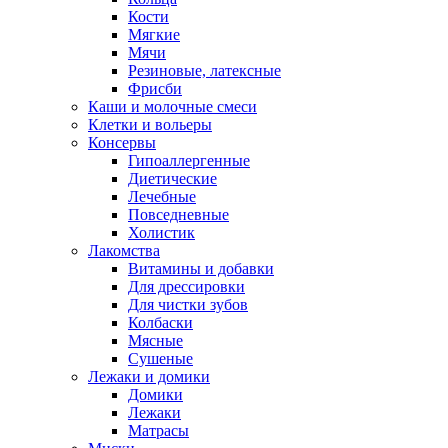
Кости
Мягкие
Мячи
Резиновые, латексные
Фрисби
Каши и молочные смеси
Клетки и вольеры
Консервы
Гипоаллергенные
Диетические
Лечебные
Повседневные
Холистик
Лакомства
Витамины и добавки
Для дрессировки
Для чистки зубов
Колбаски
Мясные
Сушеные
Лежаки и домики
Домики
Лежаки
Матрасы