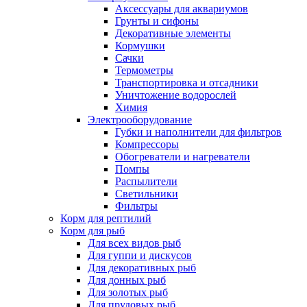
Аксессуары для аквариумов
Грунты и сифоны
Декоративные элементы
Кормушки
Сачки
Термометры
Транспортировка и отсадники
Уничтожение водорослей
Химия
Электрооборудование
Губки и наполнители для фильтров
Компрессоры
Обогреватели и нагреватели
Помпы
Распылители
Светильники
Фильтры
Корм для рептилий
Корм для рыб
Для всех видов рыб
Для гуппи и дискусов
Для декоративных рыб
Для донных рыб
Для золотых рыб
Для прудовых рыб