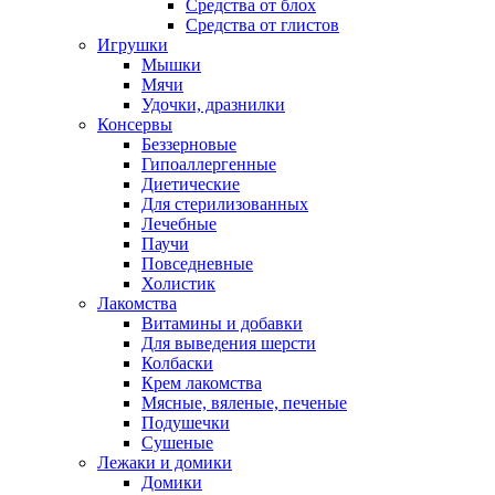
Средства от блох
Средства от глистов
Игрушки
Мышки
Мячи
Удочки, дразнилки
Консервы
Беззерновые
Гипоаллергенные
Диетические
Для стерилизованных
Лечебные
Паучи
Повседневные
Холистик
Лакомства
Витамины и добавки
Для выведения шерсти
Колбаски
Крем лакомства
Мясные, вяленые, печеные
Подушечки
Сушеные
Лежаки и домики
Домики