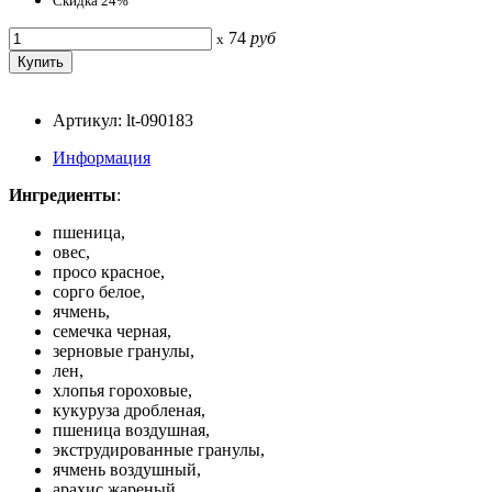
Скидка 24%
74
руб
x
Артикул: lt-090183
Информация
Ингредиенты
:
пшеница,
овес,
просо красное,
сорго белое,
ячмень,
семечка черная,
зерновые гранулы,
лен,
хлопья гороховые,
кукуруза дробленая,
пшеница воздушная,
экструдированные гранулы,
ячмень воздушный,
арахис жареный,