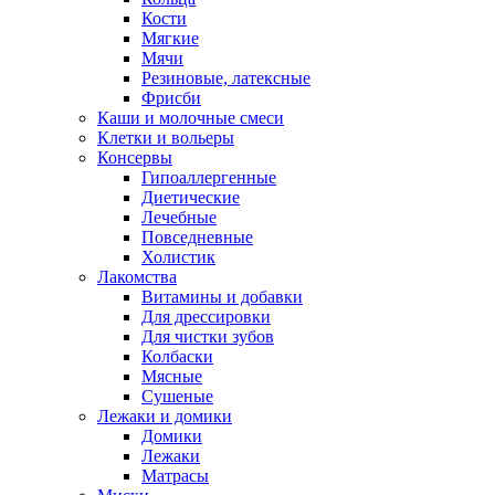
Кости
Мягкие
Мячи
Резиновые, латексные
Фрисби
Каши и молочные смеси
Клетки и вольеры
Консервы
Гипоаллергенные
Диетические
Лечебные
Повседневные
Холистик
Лакомства
Витамины и добавки
Для дрессировки
Для чистки зубов
Колбаски
Мясные
Сушеные
Лежаки и домики
Домики
Лежаки
Матрасы