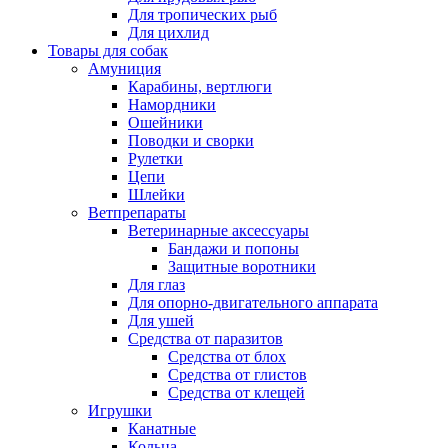
Для тропических рыб
Для цихлид
Товары для собак
Амуниция
Карабины, вертлюги
Намордники
Ошейники
Поводки и сворки
Рулетки
Цепи
Шлейки
Ветпрепараты
Ветеринарные аксессуары
Бандажи и попоны
Защитные воротники
Для глаз
Для опорно-двигательного аппарата
Для ушей
Средства от паразитов
Средства от блох
Средства от глистов
Средства от клещей
Игрушки
Канатные
Кольца