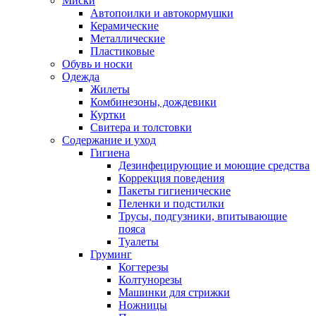
Миски
Автопоилки и автокормушки
Керамические
Металлические
Пластиковые
Обувь и носки
Одежда
Жилеты
Комбинезоны, дождевики
Куртки
Свитера и толстовки
Содержание и уход
Гигиена
Дезинфецирующие и моющие средства
Коррекция поведения
Пакеты гигиенические
Пеленки и подстилки
Трусы, подгузники, впитывающие
пояса
Туалеты
Груминг
Когтерезы
Колтунорезы
Машинки для стрижки
Ножницы