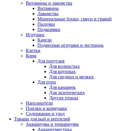
Витамины и лакомства
Витамины
Лакомства
Минеральные блоки, смеси и гравий
Палочки
Подкормки
Игрушки
Качели
Подвесные игрушки и лестницы
Клетки
Корм
Для попугаев
Для волнистых
Для крупных
Для средних и мелких
Для птиц
Для канареек
Для экзотических
Другие птицы
Наполнители
Поилки и кормушки
Содержание и уход
Товары для рыб и рептилий
Аквариумы и террариумы
Аквариумистика