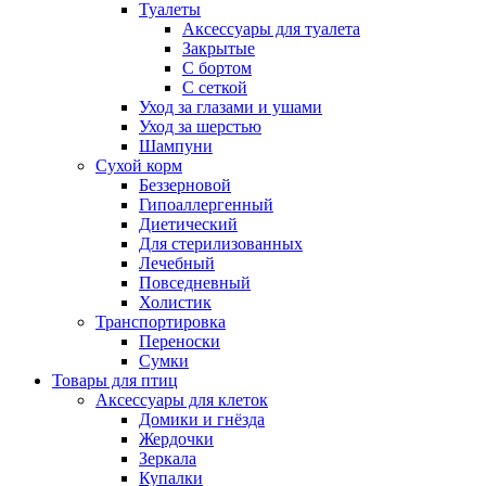
Туалеты
Аксессуары для туалета
Закрытые
С бортом
С сеткой
Уход за глазами и ушами
Уход за шерстью
Шампуни
Сухой корм
Беззерновой
Гипоаллергенный
Диетический
Для стерилизованных
Лечебный
Повседневный
Холистик
Транспортировка
Переноски
Сумки
Товары для птиц
Аксессуары для клеток
Домики и гнёзда
Жердочки
Зеркала
Купалки