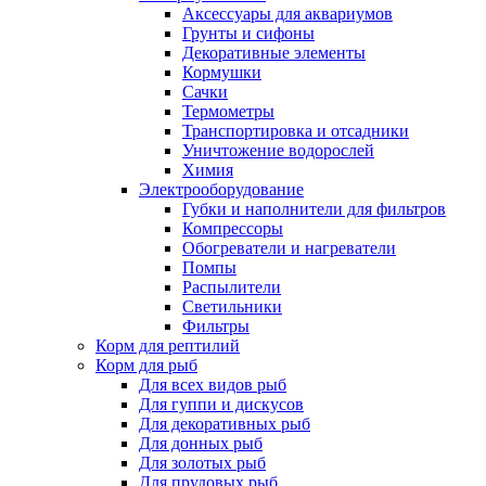
Аксессуары для аквариумов
Грунты и сифоны
Декоративные элементы
Кормушки
Сачки
Термометры
Транспортировка и отсадники
Уничтожение водорослей
Химия
Электрооборудование
Губки и наполнители для фильтров
Компрессоры
Обогреватели и нагреватели
Помпы
Распылители
Светильники
Фильтры
Корм для рептилий
Корм для рыб
Для всех видов рыб
Для гуппи и дискусов
Для декоративных рыб
Для донных рыб
Для золотых рыб
Для прудовых рыб