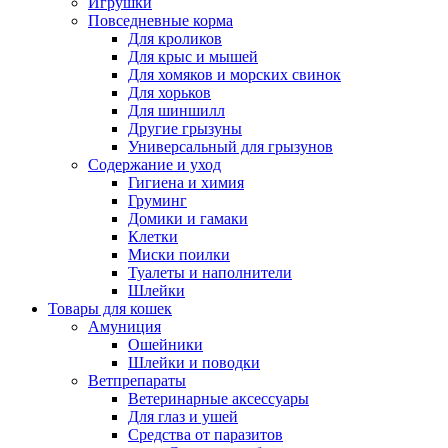
Игрушки
Повседневные корма
Для кроликов
Для крыс и мышей
Для хомяков и морских свинок
Для хорьков
Для шиншилл
Другие грызуны
Универсальный для грызунов
Содержание и уход
Гигиена и химия
Груминг
Домики и гамаки
Клетки
Миски поилки
Туалеты и наполнители
Шлейки
Товары для кошек
Амуниция
Ошейники
Шлейки и поводки
Ветпрепараты
Ветеринарные аксессуары
Для глаз и ушей
Средства от паразитов