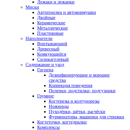
Лежаки и лежанки
Миски
Автопоилки и автокормушки
Двойные
Керамические
Металлические
Пластиковые
Наполнители
Впитывающий
Древесный
Комкующийся
Силикагелевый
Содержание и уход
Гигиена
Дезинфицирующие и моющие
средства
Коррекция поведения
Пеленки, подстилки, подгузники
Груминг
Когтерезы и колтунорезы
Ножницы
Пуходёрки, щётки, расчёски
Фурминаторы, машинки для стрижки
Когтеточки, когтедралки
Комплексы