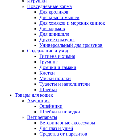
Игрушки
Повседневные корма
Для кроликов
Для крыс и мышей
Для хомяков и морских свинок
Для хорьков
Для шиншилл
Другие грызуны
Универсальный для грызунов
Содержание и уход
Гигиена и химия
Груминг
Домики и гамаки
Клетки
Миски поилки
Туалеты и наполнители
Шлейки
Товары для кошек
Амуниция
Ошейники
Шлейки и поводки
Ветпрепараты
Ветеринарные аксессуары
Для глаз и ушей
Средства от паразитов