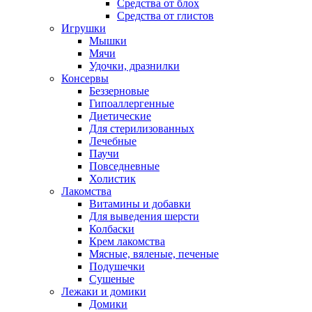
Средства от блох
Средства от глистов
Игрушки
Мышки
Мячи
Удочки, дразнилки
Консервы
Беззерновые
Гипоаллергенные
Диетические
Для стерилизованных
Лечебные
Паучи
Повседневные
Холистик
Лакомства
Витамины и добавки
Для выведения шерсти
Колбаски
Крем лакомства
Мясные, вяленые, печеные
Подушечки
Сушеные
Лежаки и домики
Домики