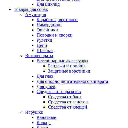
Для цихлид
Товары для собак
Амуниция
Карабины, вертлюги
Намордники
Ошейники
Поводки и сворки
Рулетки
Цепи
Шлейки
Ветпрепараты
Ветеринарные аксессуары
Бандажи и попоны
Защитные воротники
Для глаз
Для опорно-двигательного аппарата
Для ушей
Средства от паразитов
Средства от блох
Средства от глистов
Средства от клещей
Игрушки
Канатные
Кольца
Кости