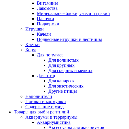
Витамины
Лакомства
Минеральные блоки, смеси и гравий
Палочки
Подкормки
Игрушки
Качели
Подвесные игрушки и лестницы
Клетки
Корм
Для попугаев
Для волнистых
Для крупных
Для средних и мелких
Для птиц
Для канареек
Для экзотических
Другие птицы
Наполнители
Поилки и кормушки
Содержание и уход
Товары для рыб и рептилий
Аквариумы и террариумы
Аквариумистика
Аксессуары для аквариумов