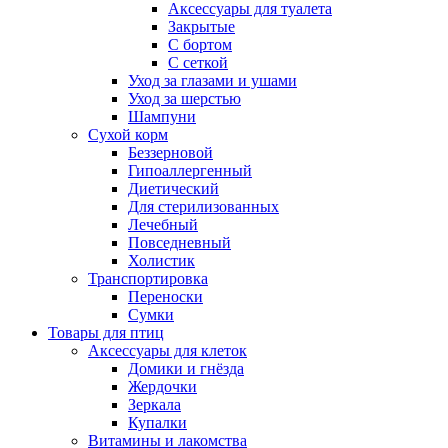
Аксессуары для туалета
Закрытые
С бортом
С сеткой
Уход за глазами и ушами
Уход за шерстью
Шампуни
Сухой корм
Беззерновой
Гипоаллергенный
Диетический
Для стерилизованных
Лечебный
Повседневный
Холистик
Транспортировка
Переноски
Сумки
Товары для птиц
Аксессуары для клеток
Домики и гнёзда
Жердочки
Зеркала
Купалки
Витамины и лакомства