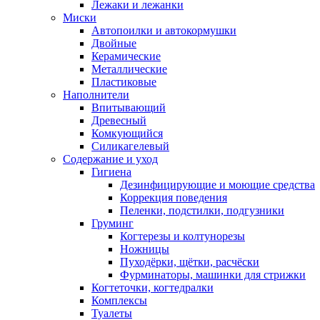
Лежаки и лежанки
Миски
Автопоилки и автокормушки
Двойные
Керамические
Металлические
Пластиковые
Наполнители
Впитывающий
Древесный
Комкующийся
Силикагелевый
Содержание и уход
Гигиена
Дезинфицирующие и моющие средства
Коррекция поведения
Пеленки, подстилки, подгузники
Груминг
Когтерезы и колтунорезы
Ножницы
Пуходёрки, щётки, расчёски
Фурминаторы, машинки для стрижки
Когтеточки, когтедралки
Комплексы
Туалеты