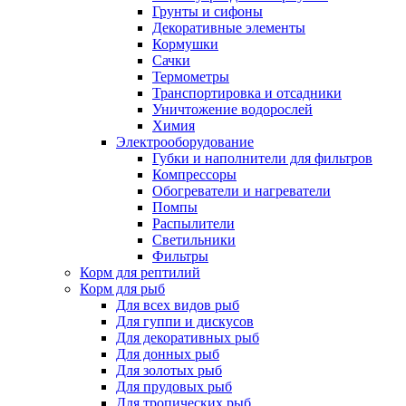
Грунты и сифоны
Декоративные элементы
Кормушки
Сачки
Термометры
Транспортировка и отсадники
Уничтожение водорослей
Химия
Электрооборудование
Губки и наполнители для фильтров
Компрессоры
Обогреватели и нагреватели
Помпы
Распылители
Светильники
Фильтры
Корм для рептилий
Корм для рыб
Для всех видов рыб
Для гуппи и дискусов
Для декоративных рыб
Для донных рыб
Для золотых рыб
Для прудовых рыб
Для тропических рыб