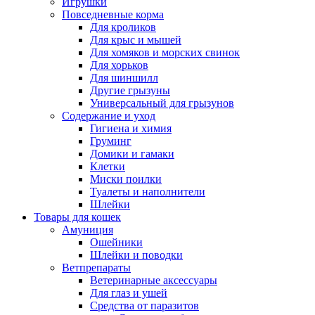
Игрушки
Повседневные корма
Для кроликов
Для крыс и мышей
Для хомяков и морских свинок
Для хорьков
Для шиншилл
Другие грызуны
Универсальный для грызунов
Содержание и уход
Гигиена и химия
Груминг
Домики и гамаки
Клетки
Миски поилки
Туалеты и наполнители
Шлейки
Товары для кошек
Амуниция
Ошейники
Шлейки и поводки
Ветпрепараты
Ветеринарные аксессуары
Для глаз и ушей
Средства от паразитов