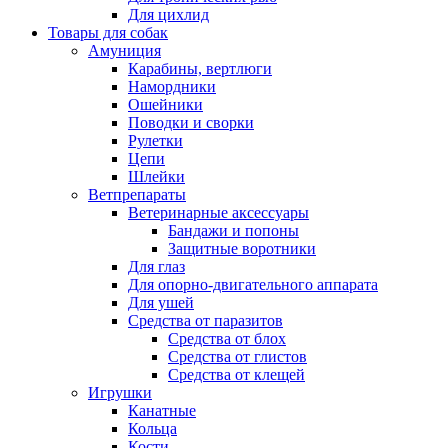
Для цихлид
Товары для собак
Амуниция
Карабины, вертлюги
Намордники
Ошейники
Поводки и сворки
Рулетки
Цепи
Шлейки
Ветпрепараты
Ветеринарные аксессуары
Бандажи и попоны
Защитные воротники
Для глаз
Для опорно-двигательного аппарата
Для ушей
Средства от паразитов
Средства от блох
Средства от глистов
Средства от клещей
Игрушки
Канатные
Кольца
Кости