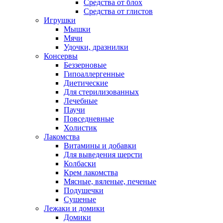
Средства от блох
Средства от глистов
Игрушки
Мышки
Мячи
Удочки, дразнилки
Консервы
Беззерновые
Гипоаллергенные
Диетические
Для стерилизованных
Лечебные
Паучи
Повседневные
Холистик
Лакомства
Витамины и добавки
Для выведения шерсти
Колбаски
Крем лакомства
Мясные, вяленые, печеные
Подушечки
Сушеные
Лежаки и домики
Домики