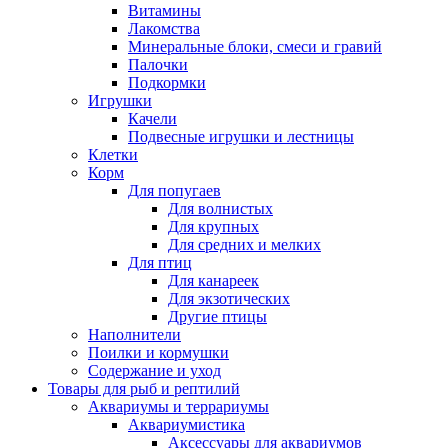
Витамины
Лакомства
Минеральные блоки, смеси и гравий
Палочки
Подкормки
Игрушки
Качели
Подвесные игрушки и лестницы
Клетки
Корм
Для попугаев
Для волнистых
Для крупных
Для средних и мелких
Для птиц
Для канареек
Для экзотических
Другие птицы
Наполнители
Поилки и кормушки
Содержание и уход
Товары для рыб и рептилий
Аквариумы и террариумы
Аквариумистика
Аксессуары для аквариумов