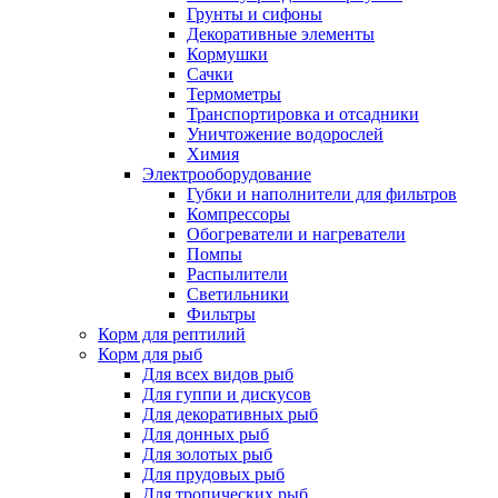
Грунты и сифоны
Декоративные элементы
Кормушки
Сачки
Термометры
Транспортировка и отсадники
Уничтожение водорослей
Химия
Электрооборудование
Губки и наполнители для фильтров
Компрессоры
Обогреватели и нагреватели
Помпы
Распылители
Светильники
Фильтры
Корм для рептилий
Корм для рыб
Для всех видов рыб
Для гуппи и дискусов
Для декоративных рыб
Для донных рыб
Для золотых рыб
Для прудовых рыб
Для тропических рыб