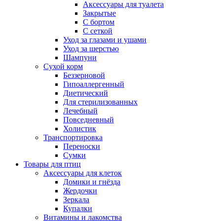
Аксессуары для туалета
Закрытые
С бортом
С сеткой
Уход за глазами и ушами
Уход за шерстью
Шампуни
Сухой корм
Беззерновой
Гипоаллергенный
Диетический
Для стерилизованных
Лечебный
Повседневный
Холистик
Транспортировка
Переноски
Сумки
Товары для птиц
Аксессуары для клеток
Домики и гнёзда
Жердочки
Зеркала
Купалки
Витамины и лакомства