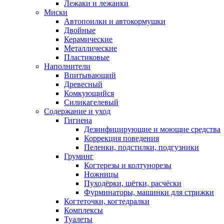
Лежаки и лежанки
Миски
Автопоилки и автокормушки
Двойные
Керамические
Металлические
Пластиковые
Наполнители
Впитывающий
Древесный
Комкующийся
Силикагелевый
Содержание и уход
Гигиена
Дезинфицирующие и моющие средства
Коррекция поведения
Пеленки, подстилки, подгузники
Груминг
Когтерезы и колтунорезы
Ножницы
Пуходёрки, щётки, расчёски
Фурминаторы, машинки для стрижки
Когтеточки, когтедралки
Комплексы
Туалеты