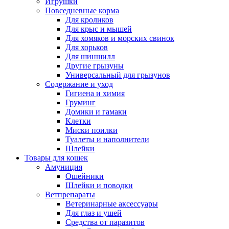
Игрушки
Повседневные корма
Для кроликов
Для крыс и мышей
Для хомяков и морских свинок
Для хорьков
Для шиншилл
Другие грызуны
Универсальный для грызунов
Содержание и уход
Гигиена и химия
Груминг
Домики и гамаки
Клетки
Миски поилки
Туалеты и наполнители
Шлейки
Товары для кошек
Амуниция
Ошейники
Шлейки и поводки
Ветпрепараты
Ветеринарные аксессуары
Для глаз и ушей
Средства от паразитов