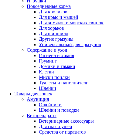
Игрушки
Повседневные корма
Для кроликов
Для крыс и мышей
Для хомяков и морских свинок
Для хорьков
Для шиншилл
Другие грызуны
Универсальный для грызунов
Содержание и уход
Гигиена и химия
Груминг
Домики и гамаки
Клетки
Миски поилки
Туалеты и наполнители
Шлейки
Товары для кошек
Амуниция
Ошейники
Шлейки и поводки
Ветпрепараты
Ветеринарные аксессуары
Для глаз и ушей
Средства от паразитов