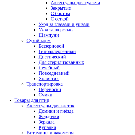
Аксессуары для туалета
Закрытые
С бортом
С сеткой
Уход за глазами и ушами
Уход за шерстью
Шампуни
Сухой корм
Беззерновой
Гипоаллергенный
Диетический
Для стерилизованных
Лечебный
Повседневный
Холистик
Транспортировка
Переноски
Сумки
Товары для птиц
Аксессуары для клеток
Домики и гнёзда
Жердочки
Зеркала
Купалки
Витамины и лакомства