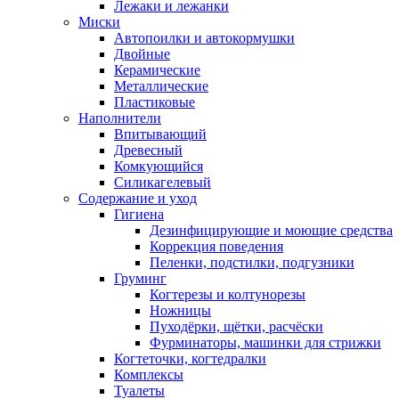
Лежаки и лежанки
Миски
Автопоилки и автокормушки
Двойные
Керамические
Металлические
Пластиковые
Наполнители
Впитывающий
Древесный
Комкующийся
Силикагелевый
Содержание и уход
Гигиена
Дезинфицирующие и моющие средства
Коррекция поведения
Пеленки, подстилки, подгузники
Груминг
Когтерезы и колтунорезы
Ножницы
Пуходёрки, щётки, расчёски
Фурминаторы, машинки для стрижки
Когтеточки, когтедралки
Комплексы
Туалеты