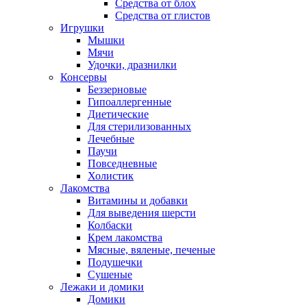
Средства от блох
Средства от глистов
Игрушки
Мышки
Мячи
Удочки, дразнилки
Консервы
Беззерновые
Гипоаллергенные
Диетические
Для стерилизованных
Лечебные
Паучи
Повседневные
Холистик
Лакомства
Витамины и добавки
Для выведения шерсти
Колбаски
Крем лакомства
Мясные, вяленые, печеные
Подушечки
Сушеные
Лежаки и домики
Домики