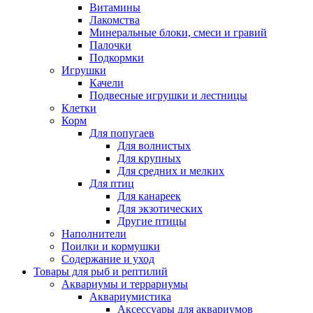
Витамины
Лакомства
Минеральные блоки, смеси и гравий
Палочки
Подкормки
Игрушки
Качели
Подвесные игрушки и лестницы
Клетки
Корм
Для попугаев
Для волнистых
Для крупных
Для средних и мелких
Для птиц
Для канареек
Для экзотических
Другие птицы
Наполнители
Поилки и кормушки
Содержание и уход
Товары для рыб и рептилий
Аквариумы и террариумы
Аквариумистика
Аксессуары для аквариумов