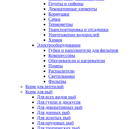
Грунты и сифоны
Декоративные элементы
Кормушки
Сачки
Термометры
Транспортировка и отсадники
Уничтожение водорослей
Химия
Электрооборудование
Губки и наполнители для фильтров
Компрессоры
Обогреватели и нагреватели
Помпы
Распылители
Светильники
Фильтры
Корм для рептилий
Корм для рыб
Для всех видов рыб
Для гуппи и дискусов
Для декоративных рыб
Для донных рыб
Для золотых рыб
Для прудовых рыб
Для тропических рыб