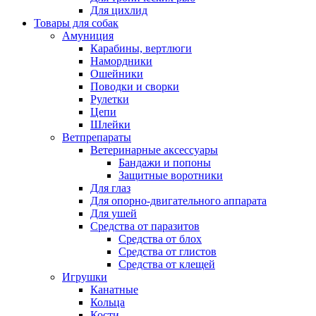
Для цихлид
Товары для собак
Амуниция
Карабины, вертлюги
Намордники
Ошейники
Поводки и сворки
Рулетки
Цепи
Шлейки
Ветпрепараты
Ветеринарные аксессуары
Бандажи и попоны
Защитные воротники
Для глаз
Для опорно-двигательного аппарата
Для ушей
Средства от паразитов
Средства от блох
Средства от глистов
Средства от клещей
Игрушки
Канатные
Кольца
Кости