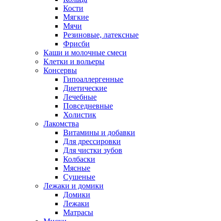
Кости
Мягкие
Мячи
Резиновые, латексные
Фрисби
Каши и молочные смеси
Клетки и вольеры
Консервы
Гипоаллергенные
Диетические
Лечебные
Повседневные
Холистик
Лакомства
Витамины и добавки
Для дрессировки
Для чистки зубов
Колбаски
Мясные
Сушеные
Лежаки и домики
Домики
Лежаки
Матрасы