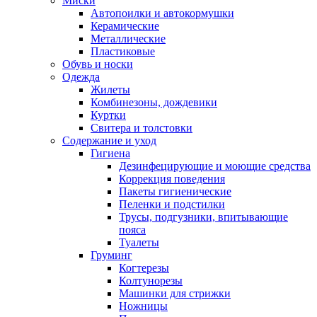
Миски
Автопоилки и автокормушки
Керамические
Металлические
Пластиковые
Обувь и носки
Одежда
Жилеты
Комбинезоны, дождевики
Куртки
Свитера и толстовки
Содержание и уход
Гигиена
Дезинфецирующие и моющие средства
Коррекция поведения
Пакеты гигиенические
Пеленки и подстилки
Трусы, подгузники, впитывающие
пояса
Туалеты
Груминг
Когтерезы
Колтунорезы
Машинки для стрижки
Ножницы