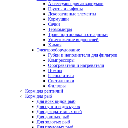
Аксессуары для аквариумов
Грунты и сифоны
Декоративные элементы
Кормушки
Сачки
Термометры
Транспортировка и отсадники
Уничтожение водорослей
Химия
Электрооборудование
Губки и наполнители для фильтров
Компрессоры
Обогреватели и нагреватели
Помпы
Распылители
Светильники
Фильтры
Корм для рептилий
Корм для рыб
Для всех видов рыб
Для гуппи и дискусов
Для декоративных рыб
Для донных рыб
Для золотых рыб
Для прудовых рыб