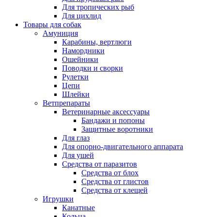
Для тропических рыб
Для цихлид
Товары для собак
Амуниция
Карабины, вертлюги
Намордники
Ошейники
Поводки и сворки
Рулетки
Цепи
Шлейки
Ветпрепараты
Ветеринарные аксессуары
Бандажи и попоны
Защитные воротники
Для глаз
Для опорно-двигательного аппарата
Для ушей
Средства от паразитов
Средства от блох
Средства от глистов
Средства от клещей
Игрушки
Канатные
Кольца