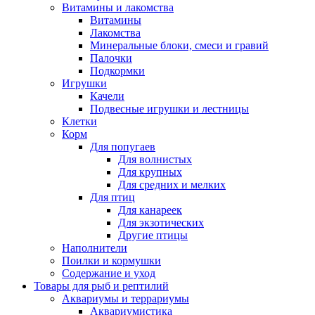
Витамины и лакомства
Витамины
Лакомства
Минеральные блоки, смеси и гравий
Палочки
Подкормки
Игрушки
Качели
Подвесные игрушки и лестницы
Клетки
Корм
Для попугаев
Для волнистых
Для крупных
Для средних и мелких
Для птиц
Для канареек
Для экзотических
Другие птицы
Наполнители
Поилки и кормушки
Содержание и уход
Товары для рыб и рептилий
Аквариумы и террариумы
Аквариумистика