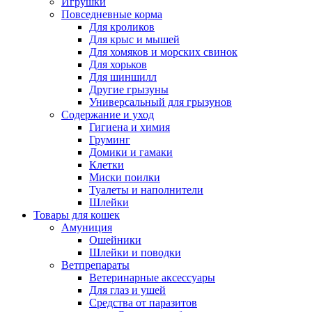
Игрушки
Повседневные корма
Для кроликов
Для крыс и мышей
Для хомяков и морских свинок
Для хорьков
Для шиншилл
Другие грызуны
Универсальный для грызунов
Содержание и уход
Гигиена и химия
Груминг
Домики и гамаки
Клетки
Миски поилки
Туалеты и наполнители
Шлейки
Товары для кошек
Амуниция
Ошейники
Шлейки и поводки
Ветпрепараты
Ветеринарные аксессуары
Для глаз и ушей
Средства от паразитов