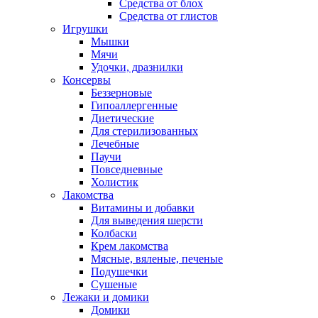
Средства от блох
Средства от глистов
Игрушки
Мышки
Мячи
Удочки, дразнилки
Консервы
Беззерновые
Гипоаллергенные
Диетические
Для стерилизованных
Лечебные
Паучи
Повседневные
Холистик
Лакомства
Витамины и добавки
Для выведения шерсти
Колбаски
Крем лакомства
Мясные, вяленые, печеные
Подушечки
Сушеные
Лежаки и домики
Домики