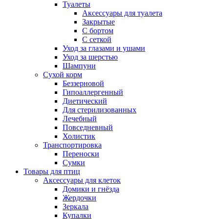
Туалеты
Аксессуары для туалета
Закрытые
С бортом
С сеткой
Уход за глазами и ушами
Уход за шерстью
Шампуни
Сухой корм
Беззерновой
Гипоаллергенный
Диетический
Для стерилизованных
Лечебный
Повседневный
Холистик
Транспортировка
Переноски
Сумки
Товары для птиц
Аксессуары для клеток
Домики и гнёзда
Жердочки
Зеркала
Купалки