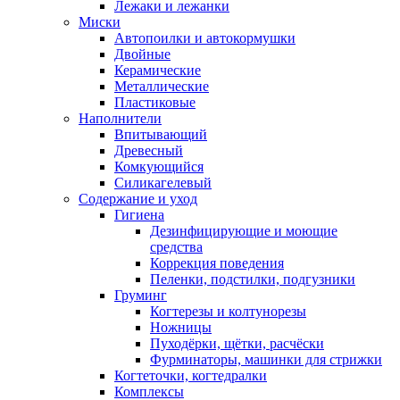
Лежаки и лежанки
Миски
Автопоилки и автокормушки
Двойные
Керамические
Металлические
Пластиковые
Наполнители
Впитывающий
Древесный
Комкующийся
Силикагелевый
Содержание и уход
Гигиена
Дезинфицирующие и моющие
средства
Коррекция поведения
Пеленки, подстилки, подгузники
Груминг
Когтерезы и колтунорезы
Ножницы
Пуходёрки, щётки, расчёски
Фурминаторы, машинки для стрижки
Когтеточки, когтедралки
Комплексы