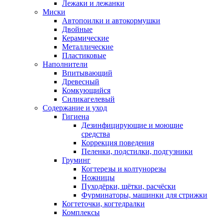
Лежаки и лежанки
Миски
Автопоилки и автокормушки
Двойные
Керамические
Металлические
Пластиковые
Наполнители
Впитывающий
Древесный
Комкующийся
Силикагелевый
Содержание и уход
Гигиена
Дезинфицирующие и моющие
средства
Коррекция поведения
Пеленки, подстилки, подгузники
Груминг
Когтерезы и колтунорезы
Ножницы
Пуходёрки, щётки, расчёски
Фурминаторы, машинки для стрижки
Когтеточки, когтедралки
Комплексы