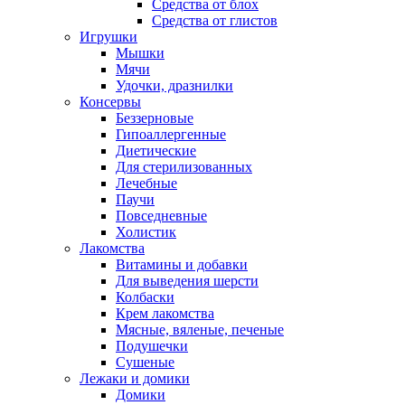
Средства от блох
Средства от глистов
Игрушки
Мышки
Мячи
Удочки, дразнилки
Консервы
Беззерновые
Гипоаллергенные
Диетические
Для стерилизованных
Лечебные
Паучи
Повседневные
Холистик
Лакомства
Витамины и добавки
Для выведения шерсти
Колбаски
Крем лакомства
Мясные, вяленые, печеные
Подушечки
Сушеные
Лежаки и домики
Домики