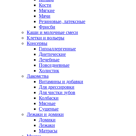
Кости
Мягкие
Мячи
Резиновые, латексные
Фрисби
Каши и молочные смеси
Клетки и вольеры
Консервы
Гипоаллергенные
Диетические
Лечебные
Повседневные
Холистик
Лакомства
Витамины и добавки
Для дрессировки
Для чистки зубов
Колбаски
Мясные
Сушеные
Лежаки и домики
Домики
Лежаки
Матрасы