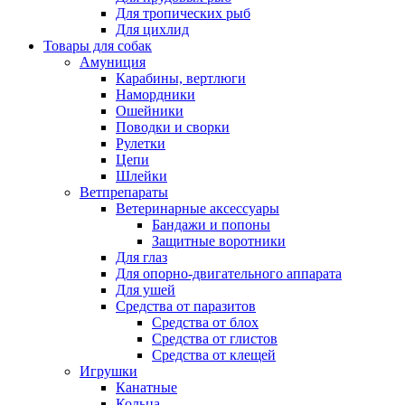
Для тропических рыб
Для цихлид
Товары для собак
Амуниция
Карабины, вертлюги
Намордники
Ошейники
Поводки и сворки
Рулетки
Цепи
Шлейки
Ветпрепараты
Ветеринарные аксессуары
Бандажи и попоны
Защитные воротники
Для глаз
Для опорно-двигательного аппарата
Для ушей
Средства от паразитов
Средства от блох
Средства от глистов
Средства от клещей
Игрушки
Канатные
Кольца