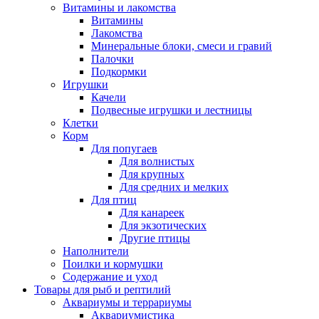
Витамины и лакомства
Витамины
Лакомства
Минеральные блоки, смеси и гравий
Палочки
Подкормки
Игрушки
Качели
Подвесные игрушки и лестницы
Клетки
Корм
Для попугаев
Для волнистых
Для крупных
Для средних и мелких
Для птиц
Для канареек
Для экзотических
Другие птицы
Наполнители
Поилки и кормушки
Содержание и уход
Товары для рыб и рептилий
Аквариумы и террариумы
Аквариумистика