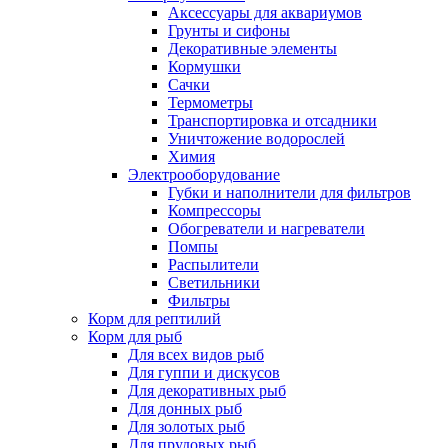
Аксессуары для аквариумов
Грунты и сифоны
Декоративные элементы
Кормушки
Сачки
Термометры
Транспортировка и отсадники
Уничтожение водорослей
Химия
Электрооборудование
Губки и наполнители для фильтров
Компрессоры
Обогреватели и нагреватели
Помпы
Распылители
Светильники
Фильтры
Корм для рептилий
Корм для рыб
Для всех видов рыб
Для гуппи и дискусов
Для декоративных рыб
Для донных рыб
Для золотых рыб
Для прудовых рыб