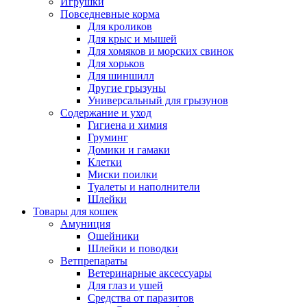
Игрушки
Повседневные корма
Для кроликов
Для крыс и мышей
Для хомяков и морских свинок
Для хорьков
Для шиншилл
Другие грызуны
Универсальный для грызунов
Содержание и уход
Гигиена и химия
Груминг
Домики и гамаки
Клетки
Миски поилки
Туалеты и наполнители
Шлейки
Товары для кошек
Амуниция
Ошейники
Шлейки и поводки
Ветпрепараты
Ветеринарные аксессуары
Для глаз и ушей
Средства от паразитов