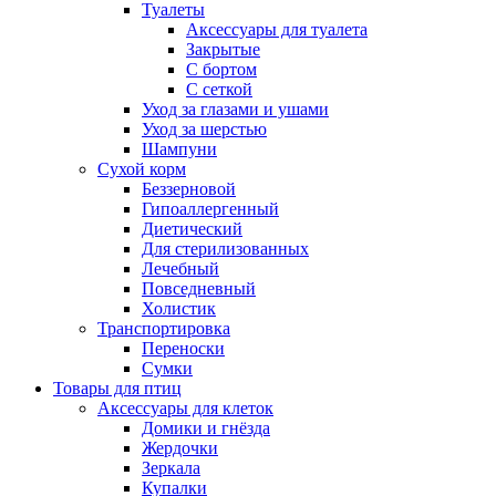
Туалеты
Аксессуары для туалета
Закрытые
С бортом
С сеткой
Уход за глазами и ушами
Уход за шерстью
Шампуни
Сухой корм
Беззерновой
Гипоаллергенный
Диетический
Для стерилизованных
Лечебный
Повседневный
Холистик
Транспортировка
Переноски
Сумки
Товары для птиц
Аксессуары для клеток
Домики и гнёзда
Жердочки
Зеркала
Купалки