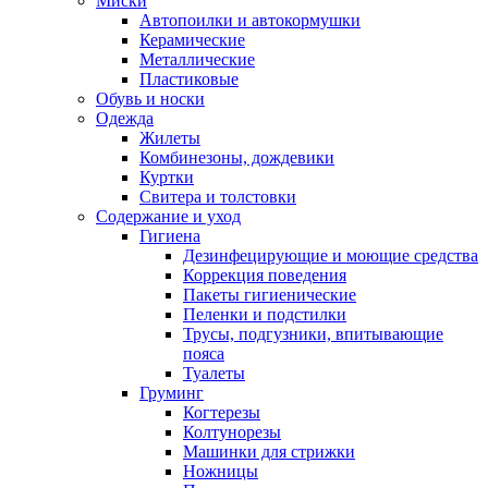
Миски
Автопоилки и автокормушки
Керамические
Металлические
Пластиковые
Обувь и носки
Одежда
Жилеты
Комбинезоны, дождевики
Куртки
Свитера и толстовки
Содержание и уход
Гигиена
Дезинфецирующие и моющие средства
Коррекция поведения
Пакеты гигиенические
Пеленки и подстилки
Трусы, подгузники, впитывающие
пояса
Туалеты
Груминг
Когтерезы
Колтунорезы
Машинки для стрижки
Ножницы