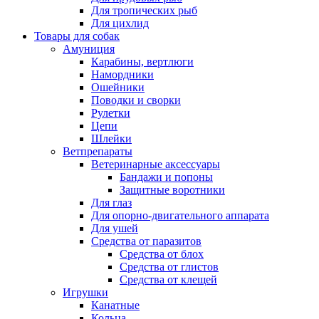
Для тропических рыб
Для цихлид
Товары для собак
Амуниция
Карабины, вертлюги
Намордники
Ошейники
Поводки и сворки
Рулетки
Цепи
Шлейки
Ветпрепараты
Ветеринарные аксессуары
Бандажи и попоны
Защитные воротники
Для глаз
Для опорно-двигательного аппарата
Для ушей
Средства от паразитов
Средства от блох
Средства от глистов
Средства от клещей
Игрушки
Канатные
Кольца