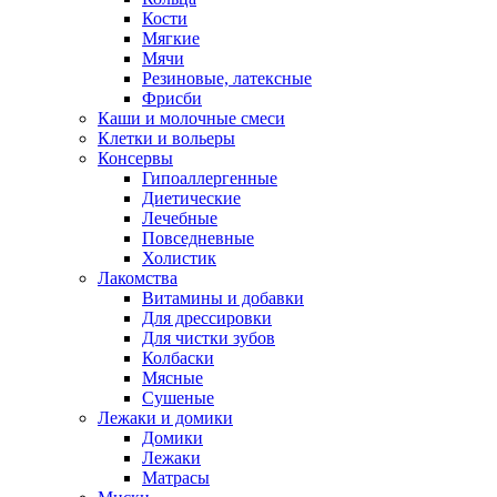
Кости
Мягкие
Мячи
Резиновые, латексные
Фрисби
Каши и молочные смеси
Клетки и вольеры
Консервы
Гипоаллергенные
Диетические
Лечебные
Повседневные
Холистик
Лакомства
Витамины и добавки
Для дрессировки
Для чистки зубов
Колбаски
Мясные
Сушеные
Лежаки и домики
Домики
Лежаки
Матрасы