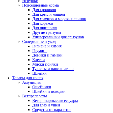
Игрушки
Повседневные корма
Для кроликов
Для крыс и мышей
Для хомяков и морских свинок
Для хорьков
Для шиншилл
Другие грызуны
Универсальный для грызунов
Содержание и уход
Гигиена и химия
Груминг
Домики и гамаки
Клетки
Миски поилки
Туалеты и наполнители
Шлейки
Товары для кошек
Амуниция
Ошейники
Шлейки и поводки
Ветпрепараты
Ветеринарные аксессуары
Для глаз и ушей
Средства от паразитов