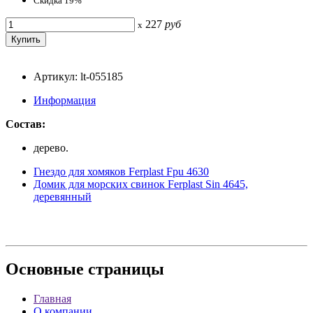
Скидка 19%
227
руб
x
Артикул: lt-055185
Информация
Состав:
дерево.
Гнездо для хомяков Ferplast Fpu 4630
Домик для морских свинок Ferplast Sin 4645,
деревянный
Основные
страницы
Главная
О компании