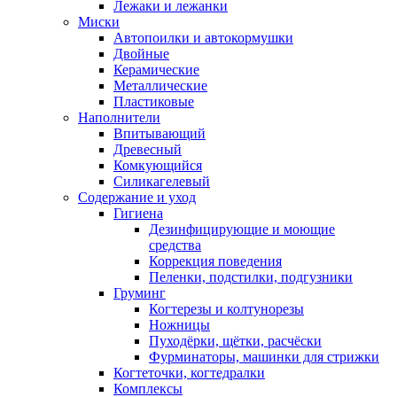
Лежаки и лежанки
Миски
Автопоилки и автокормушки
Двойные
Керамические
Металлические
Пластиковые
Наполнители
Впитывающий
Древесный
Комкующийся
Силикагелевый
Содержание и уход
Гигиена
Дезинфицирующие и моющие
средства
Коррекция поведения
Пеленки, подстилки, подгузники
Груминг
Когтерезы и колтунорезы
Ножницы
Пуходёрки, щётки, расчёски
Фурминаторы, машинки для стрижки
Когтеточки, когтедралки
Комплексы