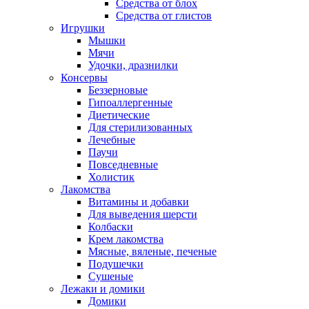
Средства от блох
Средства от глистов
Игрушки
Мышки
Мячи
Удочки, дразнилки
Консервы
Беззерновые
Гипоаллергенные
Диетические
Для стерилизованных
Лечебные
Паучи
Повседневные
Холистик
Лакомства
Витамины и добавки
Для выведения шерсти
Колбаски
Крем лакомства
Мясные, вяленые, печеные
Подушечки
Сушеные
Лежаки и домики
Домики