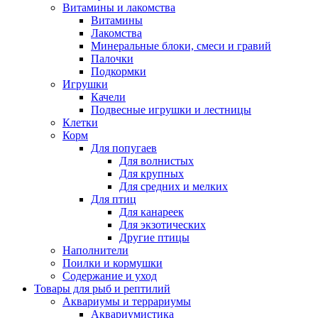
Витамины и лакомства
Витамины
Лакомства
Минеральные блоки, смеси и гравий
Палочки
Подкормки
Игрушки
Качели
Подвесные игрушки и лестницы
Клетки
Корм
Для попугаев
Для волнистых
Для крупных
Для средних и мелких
Для птиц
Для канареек
Для экзотических
Другие птицы
Наполнители
Поилки и кормушки
Содержание и уход
Товары для рыб и рептилий
Аквариумы и террариумы
Аквариумистика