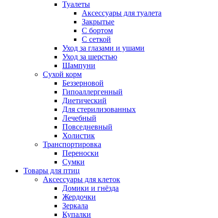
Туалеты
Аксессуары для туалета
Закрытые
С бортом
С сеткой
Уход за глазами и ушами
Уход за шерстью
Шампуни
Сухой корм
Беззерновой
Гипоаллергенный
Диетический
Для стерилизованных
Лечебный
Повседневный
Холистик
Транспортировка
Переноски
Сумки
Товары для птиц
Аксессуары для клеток
Домики и гнёзда
Жердочки
Зеркала
Купалки