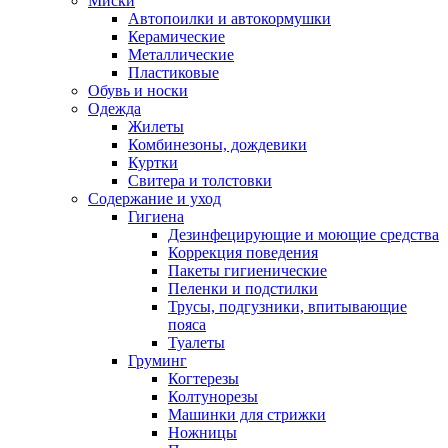
Миски
Автопоилки и автокормушки
Керамические
Металлические
Пластиковые
Обувь и носки
Одежда
Жилеты
Комбинезоны, дождевики
Куртки
Свитера и толстовки
Содержание и уход
Гигиена
Дезинфецирующие и моющие средства
Коррекция поведения
Пакеты гигиенические
Пеленки и подстилки
Трусы, подгузники, впитывающие
пояса
Туалеты
Груминг
Когтерезы
Колтунорезы
Машинки для стрижки
Ножницы