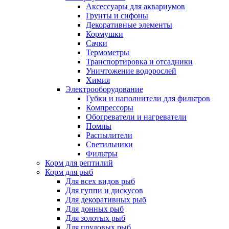
Аксессуары для аквариумов
Грунты и сифоны
Декоративные элементы
Кормушки
Сачки
Термометры
Транспортировка и отсадники
Уничтожение водорослей
Химия
Электрооборудование
Губки и наполнители для фильтров
Компрессоры
Обогреватели и нагреватели
Помпы
Распылители
Светильники
Фильтры
Корм для рептилий
Корм для рыб
Для всех видов рыб
Для гуппи и дискусов
Для декоративных рыб
Для донных рыб
Для золотых рыб
Для прудовых рыб