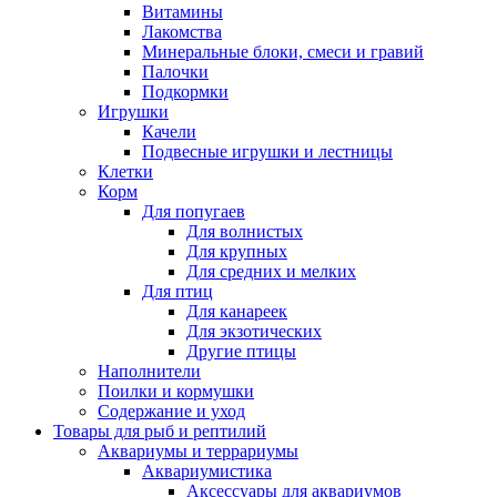
Витамины
Лакомства
Минеральные блоки, смеси и гравий
Палочки
Подкормки
Игрушки
Качели
Подвесные игрушки и лестницы
Клетки
Корм
Для попугаев
Для волнистых
Для крупных
Для средних и мелких
Для птиц
Для канареек
Для экзотических
Другие птицы
Наполнители
Поилки и кормушки
Содержание и уход
Товары для рыб и рептилий
Аквариумы и террариумы
Аквариумистика
Аксессуары для аквариумов