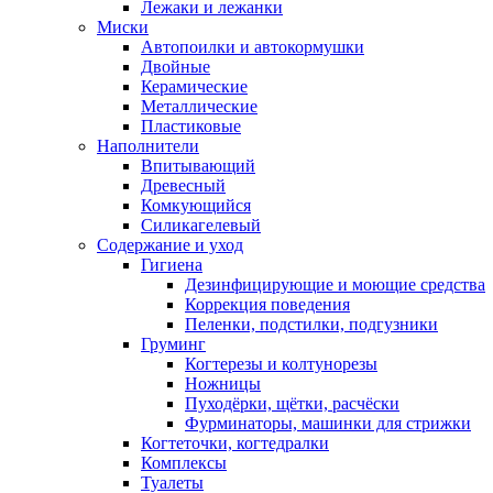
Лежаки и лежанки
Миски
Автопоилки и автокормушки
Двойные
Керамические
Металлические
Пластиковые
Наполнители
Впитывающий
Древесный
Комкующийся
Силикагелевый
Содержание и уход
Гигиена
Дезинфицирующие и моющие средства
Коррекция поведения
Пеленки, подстилки, подгузники
Груминг
Когтерезы и колтунорезы
Ножницы
Пуходёрки, щётки, расчёски
Фурминаторы, машинки для стрижки
Когтеточки, когтедралки
Комплексы
Туалеты