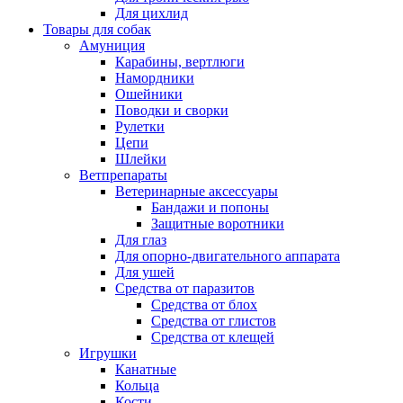
Для цихлид
Товары для собак
Амуниция
Карабины, вертлюги
Намордники
Ошейники
Поводки и сворки
Рулетки
Цепи
Шлейки
Ветпрепараты
Ветеринарные аксессуары
Бандажи и попоны
Защитные воротники
Для глаз
Для опорно-двигательного аппарата
Для ушей
Средства от паразитов
Средства от блох
Средства от глистов
Средства от клещей
Игрушки
Канатные
Кольца
Кости