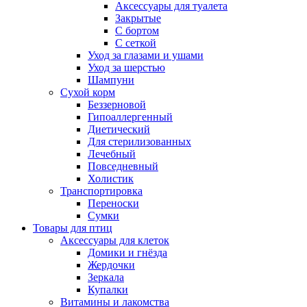
Аксессуары для туалета
Закрытые
С бортом
С сеткой
Уход за глазами и ушами
Уход за шерстью
Шампуни
Сухой корм
Беззерновой
Гипоаллергенный
Диетический
Для стерилизованных
Лечебный
Повседневный
Холистик
Транспортировка
Переноски
Сумки
Товары для птиц
Аксессуары для клеток
Домики и гнёзда
Жердочки
Зеркала
Купалки
Витамины и лакомства