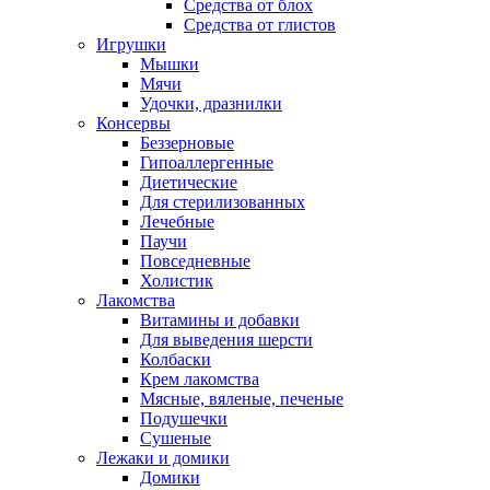
Средства от блох
Средства от глистов
Игрушки
Мышки
Мячи
Удочки, дразнилки
Консервы
Беззерновые
Гипоаллергенные
Диетические
Для стерилизованных
Лечебные
Паучи
Повседневные
Холистик
Лакомства
Витамины и добавки
Для выведения шерсти
Колбаски
Крем лакомства
Мясные, вяленые, печеные
Подушечки
Сушеные
Лежаки и домики
Домики