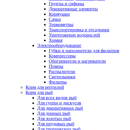
Грунты и сифоны
Декоративные элементы
Кормушки
Сачки
Термометры
Транспортировка и отсадники
Уничтожение водорослей
Химия
Электрооборудование
Губки и наполнители для фильтров
Компрессоры
Обогреватели и нагреватели
Помпы
Распылители
Светильники
Фильтры
Корм для рептилий
Корм для рыб
Для всех видов рыб
Для гуппи и дискусов
Для декоративных рыб
Для донных рыб
Для золотых рыб
Для прудовых рыб
Для тропических рыб