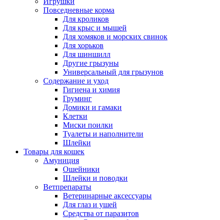
Игрушки
Повседневные корма
Для кроликов
Для крыс и мышей
Для хомяков и морских свинок
Для хорьков
Для шиншилл
Другие грызуны
Универсальный для грызунов
Содержание и уход
Гигиена и химия
Груминг
Домики и гамаки
Клетки
Миски поилки
Туалеты и наполнители
Шлейки
Товары для кошек
Амуниция
Ошейники
Шлейки и поводки
Ветпрепараты
Ветеринарные аксессуары
Для глаз и ушей
Средства от паразитов