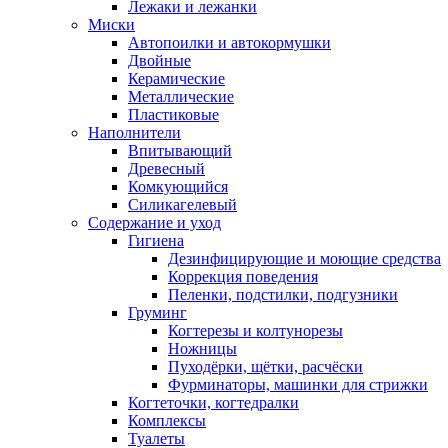
Лежаки и лежанки
Миски
Автопоилки и автокормушки
Двойные
Керамические
Металлические
Пластиковые
Наполнители
Впитывающий
Древесный
Комкующийся
Силикагелевый
Содержание и уход
Гигиена
Дезинфицирующие и моющие средства
Коррекция поведения
Пеленки, подстилки, подгузники
Груминг
Когтерезы и колтунорезы
Ножницы
Пуходёрки, щётки, расчёски
Фурминаторы, машинки для стрижки
Когтеточки, когтедралки
Комплексы
Туалеты