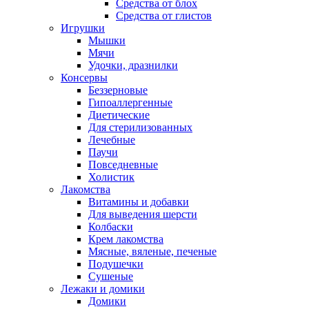
Средства от блох
Средства от глистов
Игрушки
Мышки
Мячи
Удочки, дразнилки
Консервы
Беззерновые
Гипоаллергенные
Диетические
Для стерилизованных
Лечебные
Паучи
Повседневные
Холистик
Лакомства
Витамины и добавки
Для выведения шерсти
Колбаски
Крем лакомства
Мясные, вяленые, печеные
Подушечки
Сушеные
Лежаки и домики
Домики