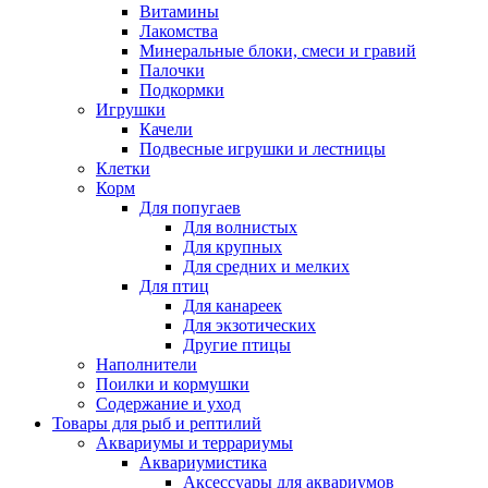
Витамины
Лакомства
Минеральные блоки, смеси и гравий
Палочки
Подкормки
Игрушки
Качели
Подвесные игрушки и лестницы
Клетки
Корм
Для попугаев
Для волнистых
Для крупных
Для средних и мелких
Для птиц
Для канареек
Для экзотических
Другие птицы
Наполнители
Поилки и кормушки
Содержание и уход
Товары для рыб и рептилий
Аквариумы и террариумы
Аквариумистика
Аксессуары для аквариумов