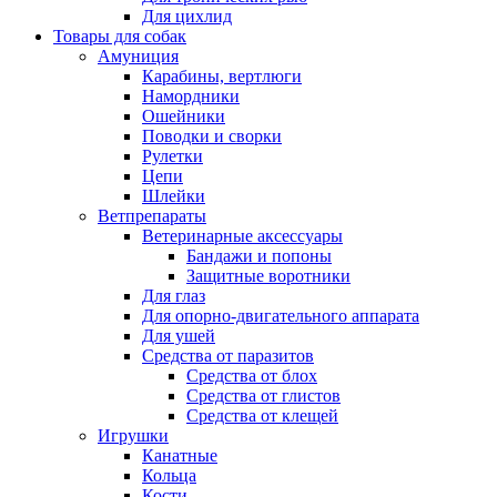
Для цихлид
Товары для собак
Амуниция
Карабины, вертлюги
Намордники
Ошейники
Поводки и сворки
Рулетки
Цепи
Шлейки
Ветпрепараты
Ветеринарные аксессуары
Бандажи и попоны
Защитные воротники
Для глаз
Для опорно-двигательного аппарата
Для ушей
Средства от паразитов
Средства от блох
Средства от глистов
Средства от клещей
Игрушки
Канатные
Кольца
Кости