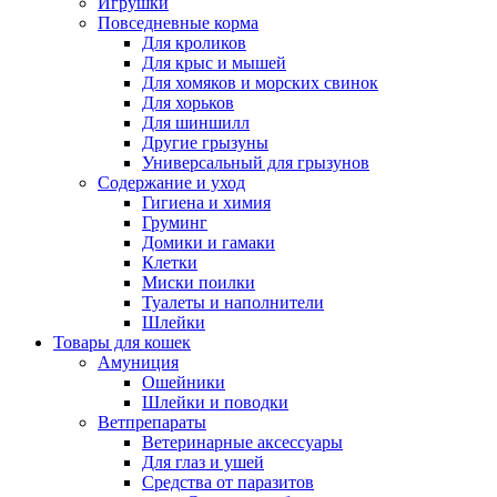
Игрушки
Повседневные корма
Для кроликов
Для крыс и мышей
Для хомяков и морских свинок
Для хорьков
Для шиншилл
Другие грызуны
Универсальный для грызунов
Содержание и уход
Гигиена и химия
Груминг
Домики и гамаки
Клетки
Миски поилки
Туалеты и наполнители
Шлейки
Товары для кошек
Амуниция
Ошейники
Шлейки и поводки
Ветпрепараты
Ветеринарные аксессуары
Для глаз и ушей
Средства от паразитов