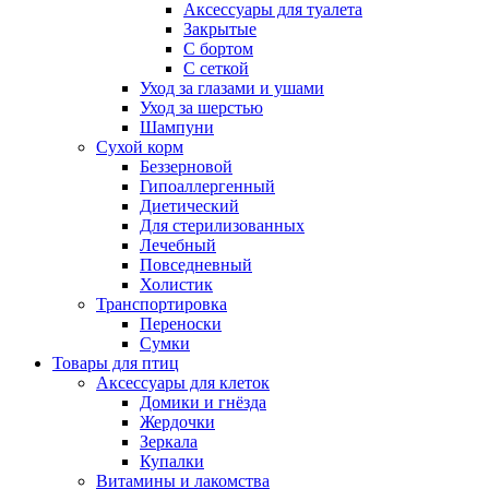
Аксессуары для туалета
Закрытые
С бортом
С сеткой
Уход за глазами и ушами
Уход за шерстью
Шампуни
Сухой корм
Беззерновой
Гипоаллергенный
Диетический
Для стерилизованных
Лечебный
Повседневный
Холистик
Транспортировка
Переноски
Сумки
Товары для птиц
Аксессуары для клеток
Домики и гнёзда
Жердочки
Зеркала
Купалки
Витамины и лакомства