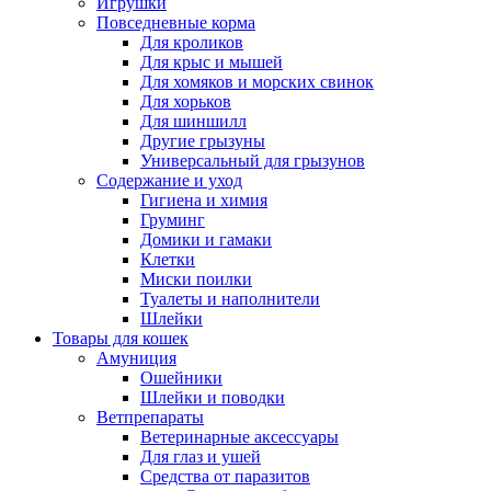
Игрушки
Повседневные корма
Для кроликов
Для крыс и мышей
Для хомяков и морских свинок
Для хорьков
Для шиншилл
Другие грызуны
Универсальный для грызунов
Содержание и уход
Гигиена и химия
Груминг
Домики и гамаки
Клетки
Миски поилки
Туалеты и наполнители
Шлейки
Товары для кошек
Амуниция
Ошейники
Шлейки и поводки
Ветпрепараты
Ветеринарные аксессуары
Для глаз и ушей
Средства от паразитов