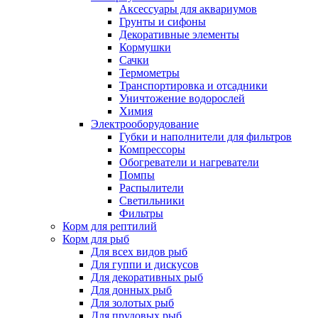
Аксессуары для аквариумов
Грунты и сифоны
Декоративные элементы
Кормушки
Сачки
Термометры
Транспортировка и отсадники
Уничтожение водорослей
Химия
Электрооборудование
Губки и наполнители для фильтров
Компрессоры
Обогреватели и нагреватели
Помпы
Распылители
Светильники
Фильтры
Корм для рептилий
Корм для рыб
Для всех видов рыб
Для гуппи и дискусов
Для декоративных рыб
Для донных рыб
Для золотых рыб
Для прудовых рыб