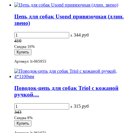
Цепь для собак Usond привязочная (длин.
звено)
344
руб
x
410
Скидка 16%
Артикул: lt-065955
Поводок-цепь для собак Triol с кожаной
ручкой,...
315
руб
x
343
Скидка 8%
Артикул: lt-061071