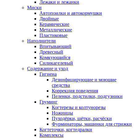
Лежаки и лежанки
Миски
Автопоилки и автокормушки
Двойные
Керамические
Металлические
Пластиковые
Наполнители
Впитывающий
Древесный
Комкующийся
Силикагелевый
Содержание и уход
Гигиена
Дезинфицирующие и моющие
средства
Коррекция поведения
Пеленки, подстилки, подгузники
Груминг
Когтерезы и колтунорезы
Ножницы
Пуходёрки, щётки, расчёски
Фурминаторы, машинки для стрижки
Когтеточки, когтедралки
Комплексы