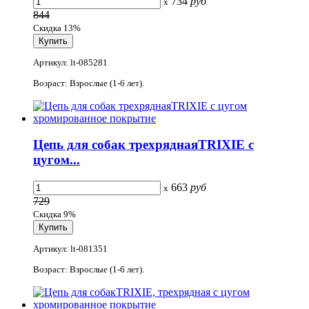
734
руб
x
844
Скидка 13%
Артикул: lt-085281
Возраст: Взрослые (1-6 лет).
Цепь для собак трехряднаяTRIXIE с
цугом...
663
руб
x
729
Скидка 9%
Артикул: lt-081351
Возраст: Взрослые (1-6 лет).