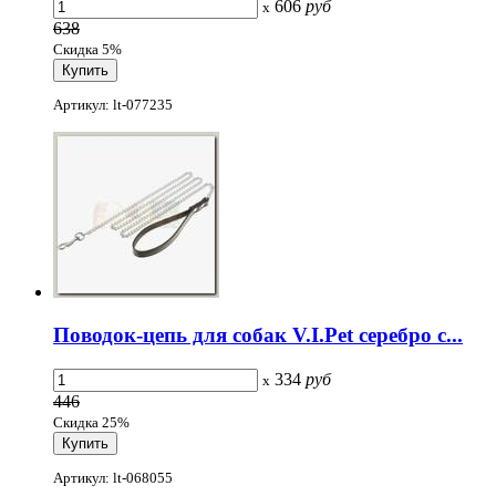
606
руб
x
638
Скидка 5%
Артикул: lt-077235
Поводок-цепь для собак V.I.Pet серебро с...
334
руб
x
446
Скидка 25%
Артикул: lt-068055