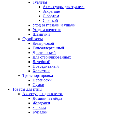
Туалеты
Аксессуары для туалета
Закрытые
С бортом
С сеткой
Уход за глазами и ушами
Уход за шерстью
Шампуни
Сухой корм
Беззерновой
Гипоаллергенный
Диетический
Для стерилизованных
Лечебный
Повседневный
Холистик
Транспортировка
Переноски
Сумки
Товары для птиц
Аксессуары для клеток
Домики и гнёзда
Жердочки
Зеркала
Купалки