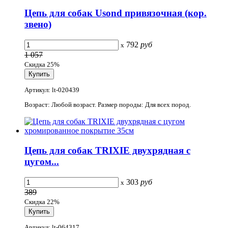
Цепь для собак Usond привязочная (кор.
звено)
792
руб
x
1 057
Скидка 25%
Артикул: lt-020439
Возраст: Любой возраст. Размер породы: Для всех пород.
Цепь для собак TRIXIE двухрядная с
цугом...
303
руб
x
389
Скидка 22%
Артикул: lt-064317