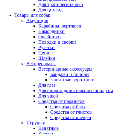
Для тропических рыб
Для цихлид
Товары для собак
Амуниция
Карабины, вертлюги
Намордники
Ошейники
Поводки и сворки
Рулетки
Цепи
Шлейки
Ветпрепараты
Ветеринарные аксессуары
Бандажи и попоны
Защитные воротники
Для глаз
Для опорно-двигательного аппарата
Для ушей
Средства от паразитов
Средства от блох
Средства от глистов
Средства от клещей
Игрушки
Канатные
Кольца