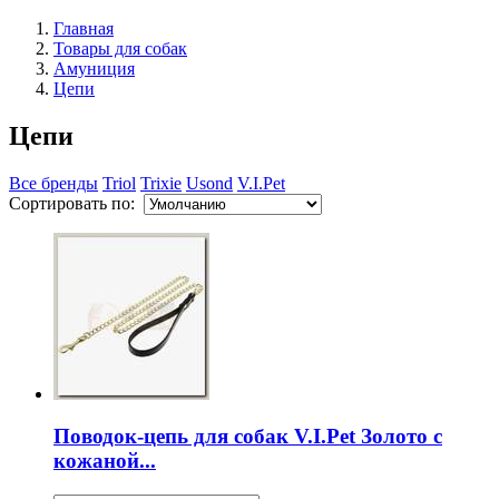
Главная
Товары для собак
Амуниция
Цепи
Цепи
Все бренды
Triol
Trixie
Usond
V.I.Pet
Сортировать по:
Поводок-цепь для собак V.I.Pet Золото с
кожаной...