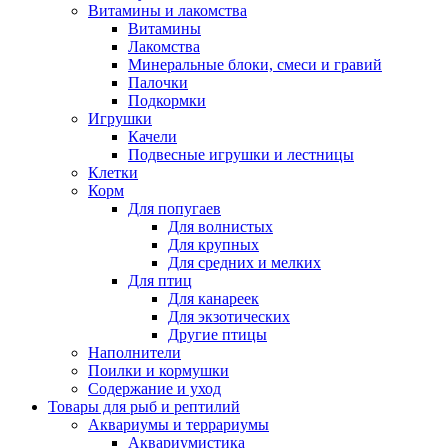
Витамины и лакомства
Витамины
Лакомства
Минеральные блоки, смеси и гравий
Палочки
Подкормки
Игрушки
Качели
Подвесные игрушки и лестницы
Клетки
Корм
Для попугаев
Для волнистых
Для крупных
Для средних и мелких
Для птиц
Для канареек
Для экзотических
Другие птицы
Наполнители
Поилки и кормушки
Содержание и уход
Товары для рыб и рептилий
Аквариумы и террариумы
Аквариумистика