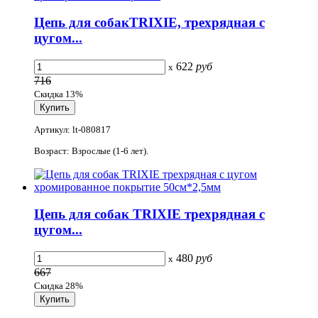
Цепь для собакTRIXIE, трехрядная с
цугом...
622
руб
x
716
Скидка 13%
Артикул: lt-080817
Возраст: Взрослые (1-6 лет).
Цепь для собак TRIXIE трехрядная с
цугом...
480
руб
x
667
Скидка 28%