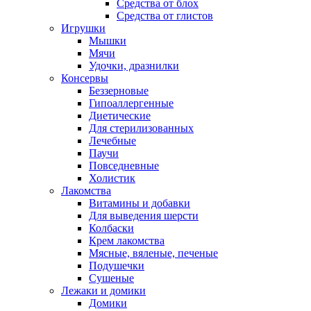
Средства от блох
Средства от глистов
Игрушки
Мышки
Мячи
Удочки, дразнилки
Консервы
Беззерновые
Гипоаллергенные
Диетические
Для стерилизованных
Лечебные
Паучи
Повседневные
Холистик
Лакомства
Витамины и добавки
Для выведения шерсти
Колбаски
Крем лакомства
Мясные, вяленые, печеные
Подушечки
Сушеные
Лежаки и домики
Домики