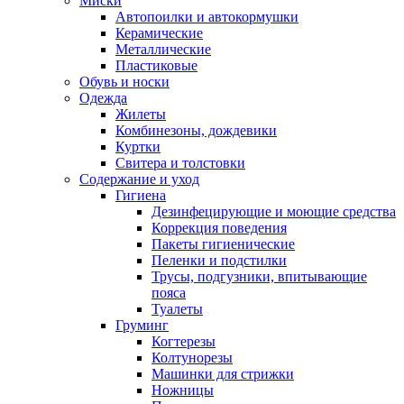
Миски
Автопоилки и автокормушки
Керамические
Металлические
Пластиковые
Обувь и носки
Одежда
Жилеты
Комбинезоны, дождевики
Куртки
Свитера и толстовки
Содержание и уход
Гигиена
Дезинфецирующие и моющие средства
Коррекция поведения
Пакеты гигиенические
Пеленки и подстилки
Трусы, подгузники, впитывающие
пояса
Туалеты
Груминг
Когтерезы
Колтунорезы
Машинки для стрижки
Ножницы