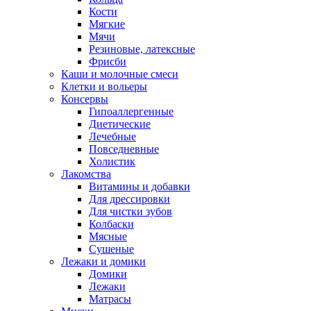
Кости
Мягкие
Мячи
Резиновые, латексные
Фрисби
Каши и молочные смеси
Клетки и вольеры
Консервы
Гипоаллергенные
Диетические
Лечебные
Повседневные
Холистик
Лакомства
Витамины и добавки
Для дрессировки
Для чистки зубов
Колбаски
Мясные
Сушеные
Лежаки и домики
Домики
Лежаки
Матрасы