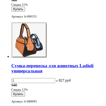
980
Скидка 21%
Артикул: lt-090351
Сумка-переноска для животных Ladioli
универсальная
827
руб
x
940
Скидка 12%
Артикул: lt-088995