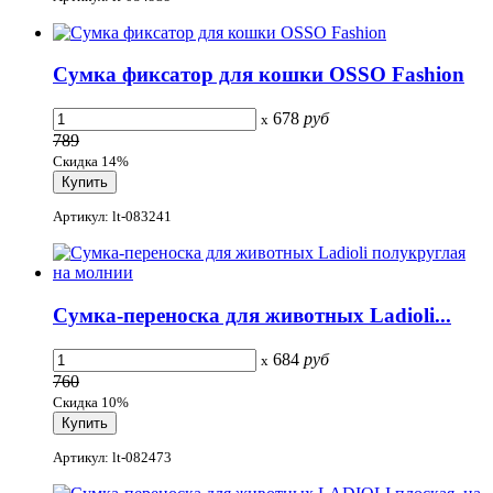
Сумка фиксатор для кошки OSSO Fashion
678
руб
x
789
Скидка 14%
Артикул: lt-083241
Сумка-переноска для животных Ladioli...
684
руб
x
760
Скидка 10%
Артикул: lt-082473