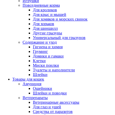
Игрушки
Повседневные корма
Для кроликов
Для крыс и мышей
Для хомяков и морских свинок
Для хорьков
Для шиншилл
Другие грызуны
Универсальный для грызунов
Содержание и уход
Гигиена и химия
Груминг
Домики и гамаки
Клетки
Миски поилки
Туалеты и наполнители
Шлейки
Товары для кошек
Амуниция
Ошейники
Шлейки и поводки
Ветпрепараты
Ветеринарные аксессуары
Для глаз и ушей
Средства от паразитов