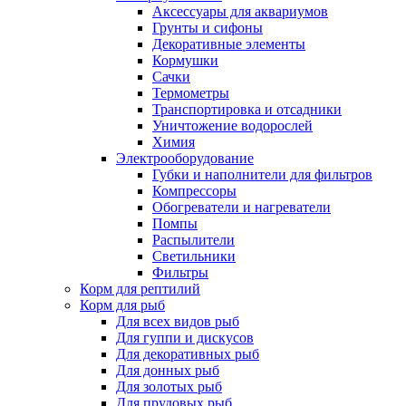
Аксессуары для аквариумов
Грунты и сифоны
Декоративные элементы
Кормушки
Сачки
Термометры
Транспортировка и отсадники
Уничтожение водорослей
Химия
Электрооборудование
Губки и наполнители для фильтров
Компрессоры
Обогреватели и нагреватели
Помпы
Распылители
Светильники
Фильтры
Корм для рептилий
Корм для рыб
Для всех видов рыб
Для гуппи и дискусов
Для декоративных рыб
Для донных рыб
Для золотых рыб
Для прудовых рыб