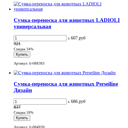
Сумка-переноска для животных LADIOLI
универсальная
607
руб
x
921
Скидка 34%
Артикул: lt-088383
Сумка-переноска для животных Perseiline
Дизайн
686
руб
x
837
Скидка 18%
Артикул: lt-084939