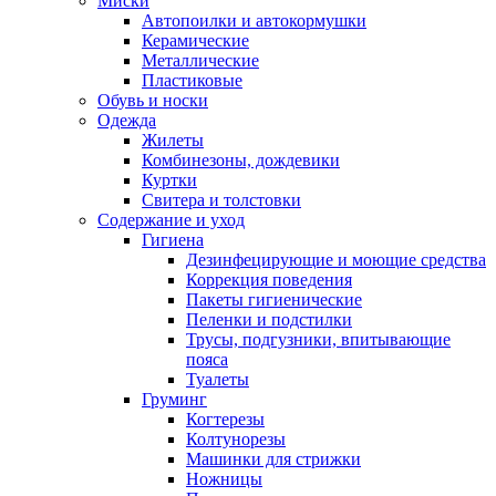
Миски
Автопоилки и автокормушки
Керамические
Металлические
Пластиковые
Обувь и носки
Одежда
Жилеты
Комбинезоны, дождевики
Куртки
Свитера и толстовки
Содержание и уход
Гигиена
Дезинфецирующие и моющие средства
Коррекция поведения
Пакеты гигиенические
Пеленки и подстилки
Трусы, подгузники, впитывающие
пояса
Туалеты
Груминг
Когтерезы
Колтунорезы
Машинки для стрижки
Ножницы