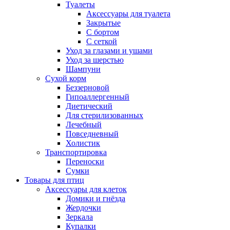
Туалеты
Аксессуары для туалета
Закрытые
С бортом
С сеткой
Уход за глазами и ушами
Уход за шерстью
Шампуни
Сухой корм
Беззерновой
Гипоаллергенный
Диетический
Для стерилизованных
Лечебный
Повседневный
Холистик
Транспортировка
Переноски
Сумки
Товары для птиц
Аксессуары для клеток
Домики и гнёзда
Жердочки
Зеркала
Купалки