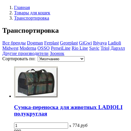
Главная
Товары для кошек
Транспортировка
Транспортировка
Все бренды
Dogman
Ferplast
Georplast
GiGwi
Ibiyaya
Ladioli
Midwest
Moderna
OSSO
PerseiLine
Rio Line
Savic
Triol
Дарэлл
Другие производители
Зооник
Сортировать по:
Сумка-переноска для животных LADIOLI
полукруглая
774
руб
x