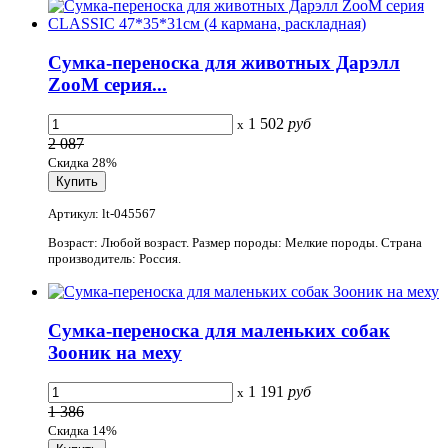
Сумка-переноска для животных Дарэлл
ZooM серия...
1 502
руб
x
2 087
Скидка 28%
Артикул: lt-045567
Возраст: Любой возраст. Размер породы: Мелкие породы. Страна
производитель: Россия.
Сумка-переноска для маленьких собак
Зооник на меху
1 191
руб
x
1 386
Скидка 14%