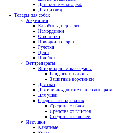
Для тропических рыб
Для цихлид
Товары для собак
Амуниция
Карабины, вертлюги
Намордники
Ошейники
Поводки и сворки
Рулетки
Цепи
Шлейки
Ветпрепараты
Ветеринарные аксессуары
Бандажи и попоны
Защитные воротники
Для глаз
Для опорно-двигательного аппарата
Для ушей
Средства от паразитов
Средства от блох
Средства от глистов
Средства от клещей
Игрушки
Канатные
Кольца