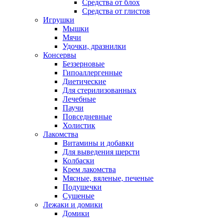
Средства от блох
Средства от глистов
Игрушки
Мышки
Мячи
Удочки, дразнилки
Консервы
Беззерновые
Гипоаллергенные
Диетические
Для стерилизованных
Лечебные
Паучи
Повседневные
Холистик
Лакомства
Витамины и добавки
Для выведения шерсти
Колбаски
Крем лакомства
Мясные, вяленые, печеные
Подушечки
Сушеные
Лежаки и домики
Домики