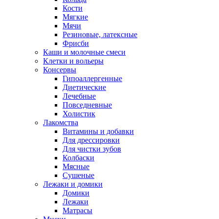
Кости
Мягкие
Мячи
Резиновые, латексные
Фрисби
Каши и молочные смеси
Клетки и вольеры
Консервы
Гипоаллергенные
Диетические
Лечебные
Повседневные
Холистик
Лакомства
Витамины и добавки
Для дрессировки
Для чистки зубов
Колбаски
Мясные
Сушеные
Лежаки и домики
Домики
Лежаки
Матрасы