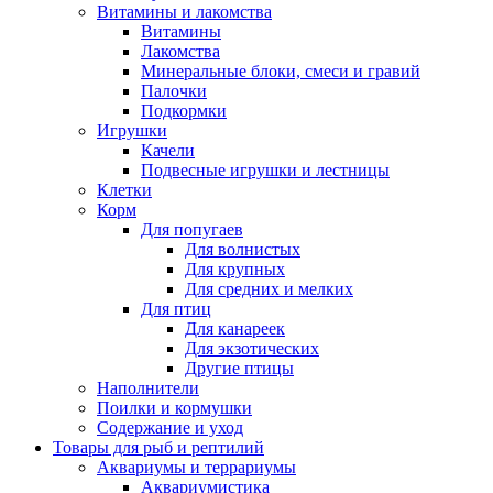
Витамины и лакомства
Витамины
Лакомства
Минеральные блоки, смеси и гравий
Палочки
Подкормки
Игрушки
Качели
Подвесные игрушки и лестницы
Клетки
Корм
Для попугаев
Для волнистых
Для крупных
Для средних и мелких
Для птиц
Для канареек
Для экзотических
Другие птицы
Наполнители
Поилки и кормушки
Содержание и уход
Товары для рыб и рептилий
Аквариумы и террариумы
Аквариумистика