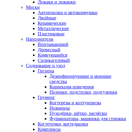
Лежаки и лежанки
Миски
Автопоилки и автокормушки
Двойные
Керамические
Металлические
Пластиковые
Наполнители
Впитывающий
Древесный
Комкующийся
Силикагелевый
Содержание и уход
Гигиена
Дезинфицирующие и моющие
средства
Коррекция поведения
Пеленки, подстилки, подгузники
Груминг
Когтерезы и колтунорезы
Ножницы
Пуходёрки, щётки, расчёски
Фурминаторы, машинки для стрижки
Когтеточки, когтедралки
Комплексы