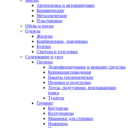
Миски
Автопоилки и автокормушки
Керамические
Металлические
Пластиковые
Обувь и носки
Одежда
Жилеты
Комбинезоны, дождевики
Куртки
Свитера и толстовки
Содержание и уход
Гигиена
Дезинфецирующие и моющие средства
Коррекция поведения
Пакеты гигиенические
Пеленки и подстилки
Трусы, подгузники, впитывающие
пояса
Туалеты
Груминг
Когтерезы
Колтунорезы
Машинки для стрижки
Ножницы