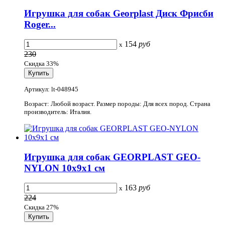
Игрушка для собак Georplast Диск Фрисби
Roger...
154
руб
x
230
Скидка 33%
Артикул: lt-048945
Возраст: Любой возраст. Размер породы: Для всех пород. Страна
производитель: Италия.
Игрушка для собак GEORPLAST GEO-
NYLON 10x9x1 см
163
руб
x
224
Скидка 27%