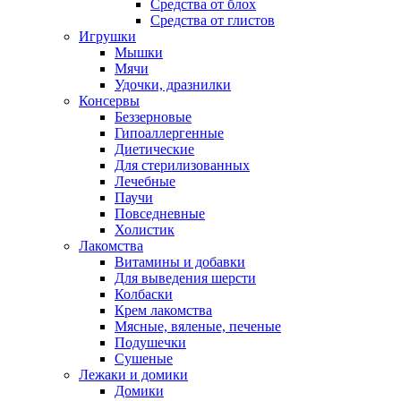
Средства от блох
Средства от глистов
Игрушки
Мышки
Мячи
Удочки, дразнилки
Консервы
Беззерновые
Гипоаллергенные
Диетические
Для стерилизованных
Лечебные
Паучи
Повседневные
Холистик
Лакомства
Витамины и добавки
Для выведения шерсти
Колбаски
Крем лакомства
Мясные, вяленые, печеные
Подушечки
Сушеные
Лежаки и домики
Домики