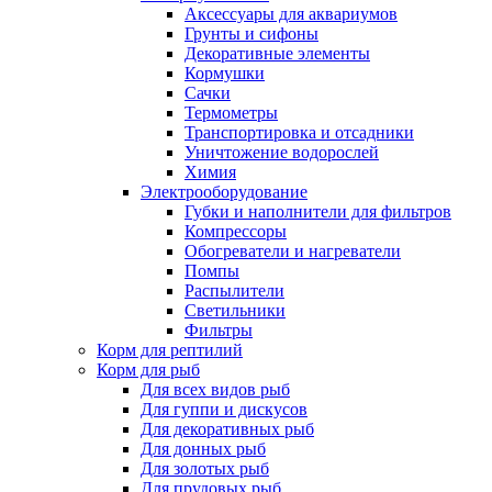
Аксессуары для аквариумов
Грунты и сифоны
Декоративные элементы
Кормушки
Сачки
Термометры
Транспортировка и отсадники
Уничтожение водорослей
Химия
Электрооборудование
Губки и наполнители для фильтров
Компрессоры
Обогреватели и нагреватели
Помпы
Распылители
Светильники
Фильтры
Корм для рептилий
Корм для рыб
Для всех видов рыб
Для гуппи и дискусов
Для декоративных рыб
Для донных рыб
Для золотых рыб
Для прудовых рыб