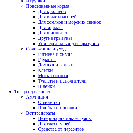
Игрушки
Повседневные корма
Для кроликов
Для крыс и мышей
Для хомяков и морских свинок
Для хорьков
Для шиншилл
Другие грызуны
Универсальный для грызунов
Содержание и уход
Гигиена и химия
Груминг
Домики и гамаки
Клетки
Миски поилки
Туалеты и наполнители
Шлейки
Товары для кошек
Амуниция
Ошейники
Шлейки и поводки
Ветпрепараты
Ветеринарные аксессуары
Для глаз и ушей
Средства от паразитов