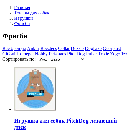
Главная
Товары для собак
Игрушки
Фрисби
Фрисби
Все бренды
Ankur
Beeztees
Collar
Dezzie
DogLike
Georplast
GiGwi
Homepet
Nobby
Petstages
PitchDog
Puller
Trixie
Zogoflex
Сортировать по:
Игрушка для собак PitchDog летающий
диск