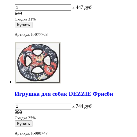
447
руб
x
649
Скидка 31%
Артикул: lt-077763
Игрушка для собак DEZZIE Фрисби
744
руб
x
993
Скидка 25%
Артикул: lt-090747