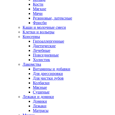
Кости
Мягкие
Мячи
Резиновые, латексные
Фрисби
Каши и молочные смеси
Клетки и вольеры
Консервы
Гипоаллергенные
Диетические
Лечебные
Повседневные
Холистик
Лакомства
Витамины и добавки
Для дрессировки
Для чистки зубов
Колбаски
Мясные
Сушеные
Лежаки и домики
Домики
Лежаки
Матрасы