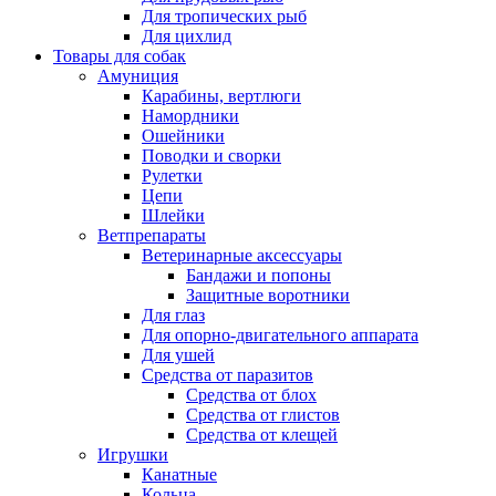
Для тропических рыб
Для цихлид
Товары для собак
Амуниция
Карабины, вертлюги
Намордники
Ошейники
Поводки и сворки
Рулетки
Цепи
Шлейки
Ветпрепараты
Ветеринарные аксессуары
Бандажи и попоны
Защитные воротники
Для глаз
Для опорно-двигательного аппарата
Для ушей
Средства от паразитов
Средства от блох
Средства от глистов
Средства от клещей
Игрушки
Канатные
Кольца