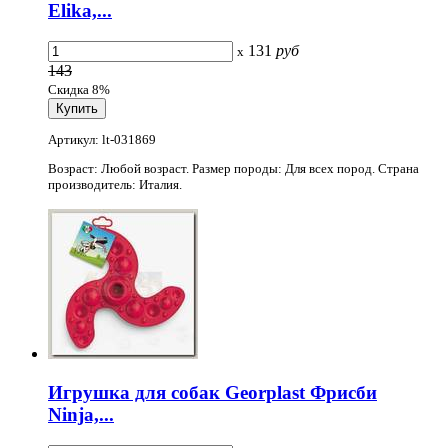
Elika,...
131
руб
x
143
Скидка 8%
Артикул: lt-031869
Возраст: Любой возраст. Размер породы: Для всех пород. Страна
производитель: Италия.
Игрушка для собак Georplast Фрисби
Ninja,...