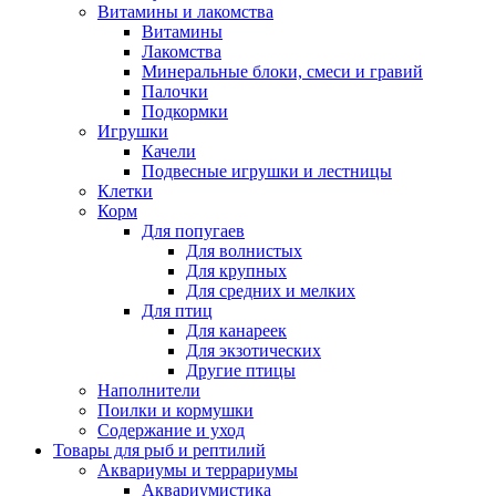
Витамины и лакомства
Витамины
Лакомства
Минеральные блоки, смеси и гравий
Палочки
Подкормки
Игрушки
Качели
Подвесные игрушки и лестницы
Клетки
Корм
Для попугаев
Для волнистых
Для крупных
Для средних и мелких
Для птиц
Для канареек
Для экзотических
Другие птицы
Наполнители
Поилки и кормушки
Содержание и уход
Товары для рыб и рептилий
Аквариумы и террариумы
Аквариумистика