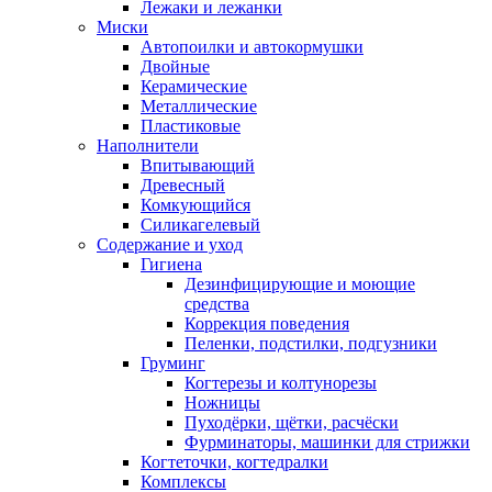
Лежаки и лежанки
Миски
Автопоилки и автокормушки
Двойные
Керамические
Металлические
Пластиковые
Наполнители
Впитывающий
Древесный
Комкующийся
Силикагелевый
Содержание и уход
Гигиена
Дезинфицирующие и моющие
средства
Коррекция поведения
Пеленки, подстилки, подгузники
Груминг
Когтерезы и колтунорезы
Ножницы
Пуходёрки, щётки, расчёски
Фурминаторы, машинки для стрижки
Когтеточки, когтедралки
Комплексы