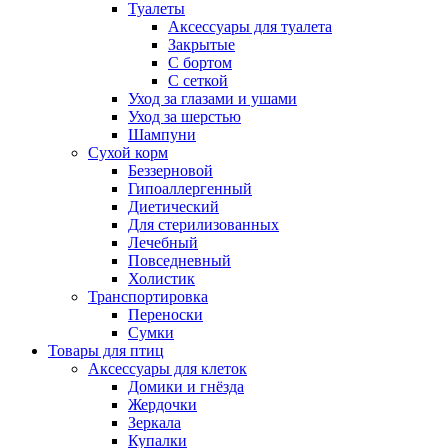
Туалеты
Аксессуары для туалета
Закрытые
С бортом
С сеткой
Уход за глазами и ушами
Уход за шерстью
Шампуни
Сухой корм
Беззерновой
Гипоаллергенный
Диетический
Для стерилизованных
Лечебный
Повседневный
Холистик
Транспортировка
Переноски
Сумки
Товары для птиц
Аксессуары для клеток
Домики и гнёзда
Жердочки
Зеркала
Купалки