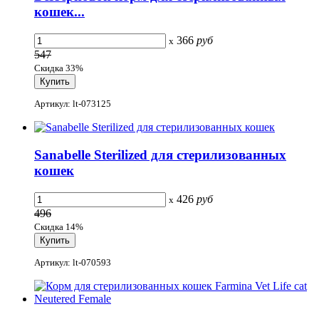
кошек...
366
руб
x
547
Скидка 33%
Артикул: lt-073125
Sanabelle Sterilized для стерилизованных
кошек
426
руб
x
496
Скидка 14%
Артикул: lt-070593