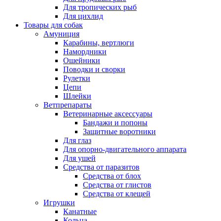
Для тропических рыб
Для цихлид
Товары для собак
Амуниция
Карабины, вертлюги
Намордники
Ошейники
Поводки и сворки
Рулетки
Цепи
Шлейки
Ветпрепараты
Ветеринарные аксессуары
Бандажи и попоны
Защитные воротники
Для глаз
Для опорно-двигательного аппарата
Для ушей
Средства от паразитов
Средства от блох
Средства от глистов
Средства от клещей
Игрушки
Канатные
Кольца