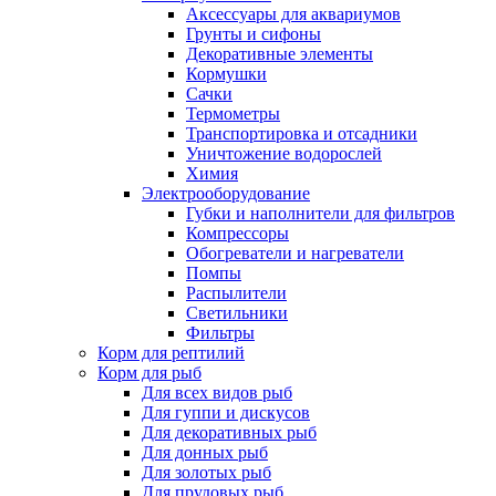
Аксессуары для аквариумов
Грунты и сифоны
Декоративные элементы
Кормушки
Сачки
Термометры
Транспортировка и отсадники
Уничтожение водорослей
Химия
Электрооборудование
Губки и наполнители для фильтров
Компрессоры
Обогреватели и нагреватели
Помпы
Распылители
Светильники
Фильтры
Корм для рептилий
Корм для рыб
Для всех видов рыб
Для гуппи и дискусов
Для декоративных рыб
Для донных рыб
Для золотых рыб
Для прудовых рыб