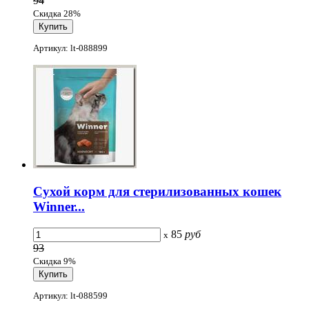
94
Скидка 28%
Артикул: lt-088899
Сухой корм для стерилизованных кошек
Winner...
85
руб
x
93
Скидка 9%
Артикул: lt-088599