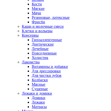
Кости
Мягкие
Мячи
Резиновые, латексные
Фрисби
Каши и молочные смеси
Клетки и вольеры
Консервы
Гипоаллергенные
Диетические
Лечебные
Повседневные
Холистик
Лакомства
Витамины и добавки
Для дрессировки
Для чистки зубов
Колбаски
Мясные
Сушеные
Лежаки и домики
Домики
Лежаки
Матрасы