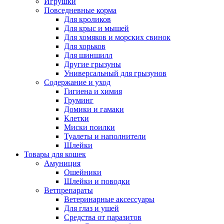
Игрушки
Повседневные корма
Для кроликов
Для крыс и мышей
Для хомяков и морских свинок
Для хорьков
Для шиншилл
Другие грызуны
Универсальный для грызунов
Содержание и уход
Гигиена и химия
Груминг
Домики и гамаки
Клетки
Миски поилки
Туалеты и наполнители
Шлейки
Товары для кошек
Амуниция
Ошейники
Шлейки и поводки
Ветпрепараты
Ветеринарные аксессуары
Для глаз и ушей
Средства от паразитов