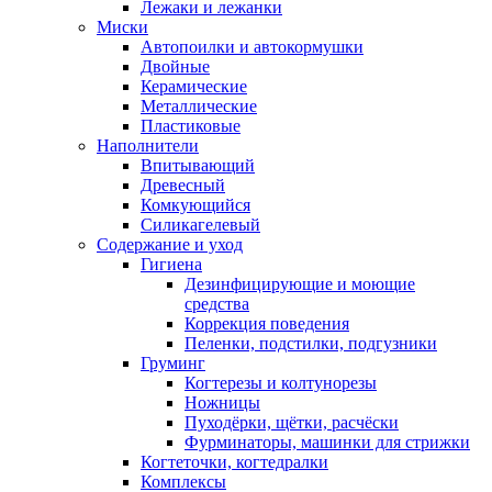
Лежаки и лежанки
Миски
Автопоилки и автокормушки
Двойные
Керамические
Металлические
Пластиковые
Наполнители
Впитывающий
Древесный
Комкующийся
Силикагелевый
Содержание и уход
Гигиена
Дезинфицирующие и моющие
средства
Коррекция поведения
Пеленки, подстилки, подгузники
Груминг
Когтерезы и колтунорезы
Ножницы
Пуходёрки, щётки, расчёски
Фурминаторы, машинки для стрижки
Когтеточки, когтедралки
Комплексы