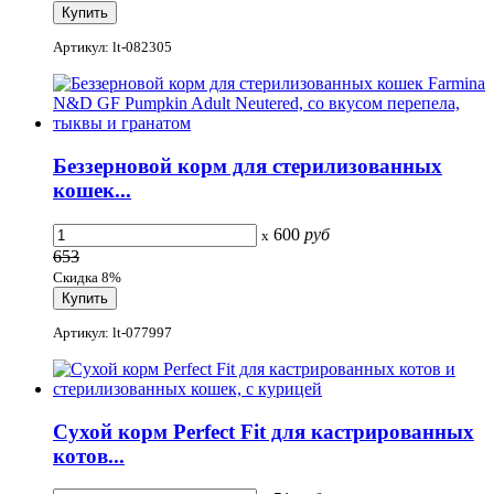
Артикул: lt-082305
Беззерновой корм для стерилизованных
кошек...
600
руб
x
653
Скидка 8%
Артикул: lt-077997
Сухой корм Perfect Fit для кастрированных
котов...