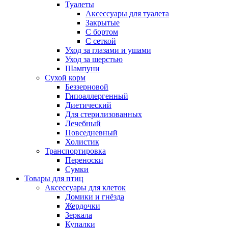
Туалеты
Аксессуары для туалета
Закрытые
С бортом
С сеткой
Уход за глазами и ушами
Уход за шерстью
Шампуни
Сухой корм
Беззерновой
Гипоаллергенный
Диетический
Для стерилизованных
Лечебный
Повседневный
Холистик
Транспортировка
Переноски
Сумки
Товары для птиц
Аксессуары для клеток
Домики и гнёзда
Жердочки
Зеркала
Купалки