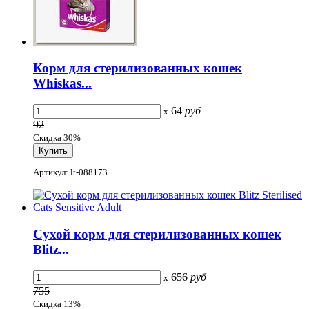
Корм для стерилизованных кошек
Whiskas...
64
руб
x
92
Скидка 30%
Артикул: lt-088173
Сухой корм для стерилизованных кошек
Blitz...
656
руб
x
755
Скидка 13%