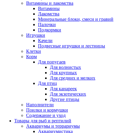
Витамины и лакомства
Витамины
Лакомства
Минеральные блоки, смеси и гравий
Палочки
Подкормки
Игрушки
Качели
Подвесные игрушки и лестницы
Клетки
Корм
Для попугаев
Для волнистых
Для крупных
Для средних и мелких
Для птиц
Для канареек
Для экзотических
Другие птицы
Наполнители
Поилки и кормушки
Содержание и уход
Товары для рыб и рептилий
Аквариумы и террариумы
Аквариумистика