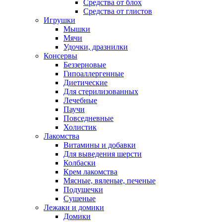
Средства от блох
Средства от глистов
Игрушки
Мышки
Мячи
Удочки, дразнилки
Консервы
Беззерновые
Гипоаллергенные
Диетические
Для стерилизованных
Лечебные
Паучи
Повседневные
Холистик
Лакомства
Витамины и добавки
Для выведения шерсти
Колбаски
Крем лакомства
Мясные, вяленые, печеные
Подушечки
Сушеные
Лежаки и домики
Домики