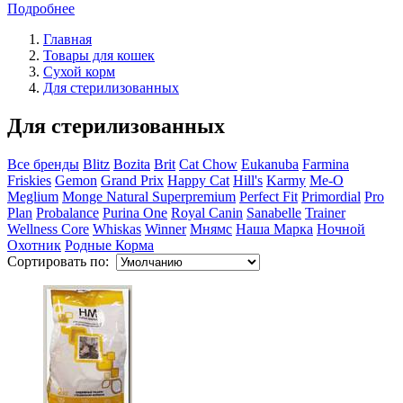
Подробнее
Главная
Товары для кошек
Сухой корм
Для стерилизованных
Для стерилизованных
Все бренды
Blitz
Bozita
Brit
Cat Chow
Eukanuba
Farmina
Friskies
Gemon
Grand Prix
Happy Cat
Hill's
Karmy
Me-O
Meglium
Monge Natural Superpremium
Perfect Fit
Primordial
Pro
Plan
Probalance
Purina One
Royal Canin
Sanabelle
Trainer
Wellness Core
Whiskas
Winner
Мнямс
Наша Марка
Ночной
Охотник
Родные Корма
Сортировать по: