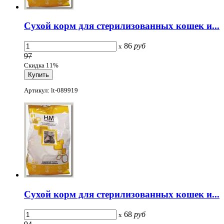
Сухой корм для стерилизованных кошек и...
86
руб
x
97
Скидка 11%
Артикул: lt-089919
Сухой корм для стерилизованных кошек и...
68
руб
x