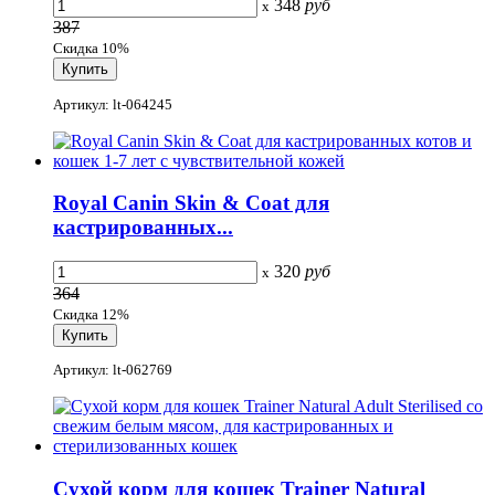
348
руб
x
387
Скидка 10%
Артикул: lt-064245
Royal Canin Skin & Coat для
кастрированных...
320
руб
x
364
Скидка 12%
Артикул: lt-062769
Сухой корм для кошек Trainer Natural