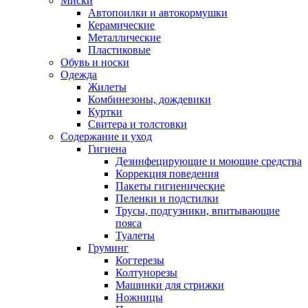
Миски
Автопоилки и автокормушки
Керамические
Металлические
Пластиковые
Обувь и носки
Одежда
Жилеты
Комбинезоны, дождевики
Куртки
Свитера и толстовки
Содержание и уход
Гигиена
Дезинфецирующие и моющие средства
Коррекция поведения
Пакеты гигиенические
Пеленки и подстилки
Трусы, подгузники, впитывающие
пояса
Туалеты
Груминг
Когтерезы
Колтунорезы
Машинки для стрижки
Ножницы