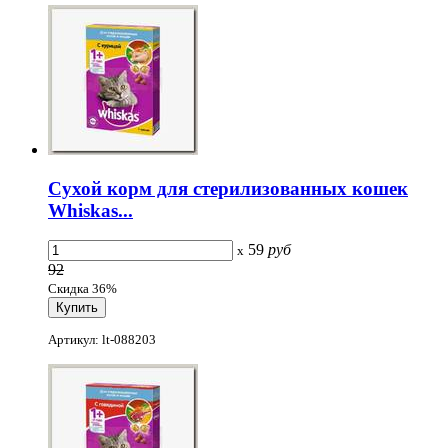
Сухой корм для стерилизованных кошек
Whiskas...
59
руб
x
92
Скидка 36%
Артикул: lt-088203