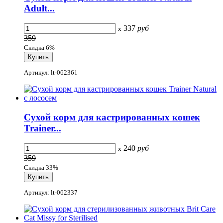
Adult...
337
руб
x
359
Скидка 6%
Артикул: lt-062361
Сухой корм для кастрированных кошек
Trainer...
240
руб
x
359
Скидка 33%
Артикул: lt-062337