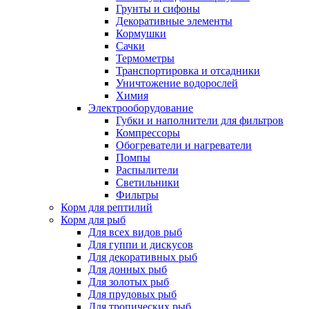
Грунты и сифоны
Декоративные элементы
Кормушки
Сачки
Термометры
Транспортировка и отсадники
Уничтожение водорослей
Химия
Электрооборудование
Губки и наполнители для фильтров
Компрессоры
Обогреватели и нагреватели
Помпы
Распылители
Светильники
Фильтры
Корм для рептилий
Корм для рыб
Для всех видов рыб
Для гуппи и дискусов
Для декоративных рыб
Для донных рыб
Для золотых рыб
Для прудовых рыб
Для тропических рыб