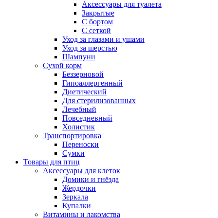
Аксессуары для туалета
Закрытые
С бортом
С сеткой
Уход за глазами и ушами
Уход за шерстью
Шампуни
Сухой корм
Беззерновой
Гипоаллергенный
Диетический
Для стерилизованных
Лечебный
Повседневный
Холистик
Транспортировка
Переноски
Сумки
Товары для птиц
Аксессуары для клеток
Домики и гнёзда
Жердочки
Зеркала
Купалки
Витамины и лакомства