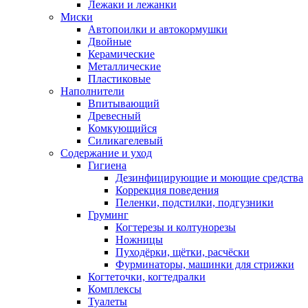
Лежаки и лежанки
Миски
Автопоилки и автокормушки
Двойные
Керамические
Металлические
Пластиковые
Наполнители
Впитывающий
Древесный
Комкующийся
Силикагелевый
Содержание и уход
Гигиена
Дезинфицирующие и моющие средства
Коррекция поведения
Пеленки, подстилки, подгузники
Груминг
Когтерезы и колтунорезы
Ножницы
Пуходёрки, щётки, расчёски
Фурминаторы, машинки для стрижки
Когтеточки, когтедралки
Комплексы
Туалеты