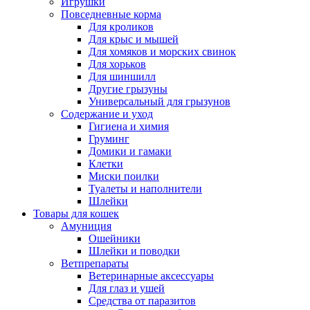
Игрушки
Повседневные корма
Для кроликов
Для крыс и мышей
Для хомяков и морских свинок
Для хорьков
Для шиншилл
Другие грызуны
Универсальный для грызунов
Содержание и уход
Гигиена и химия
Груминг
Домики и гамаки
Клетки
Миски поилки
Туалеты и наполнители
Шлейки
Товары для кошек
Амуниция
Ошейники
Шлейки и поводки
Ветпрепараты
Ветеринарные аксессуары
Для глаз и ушей
Средства от паразитов