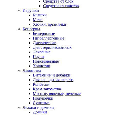
Средства от блох
Средства от глистов
Игрушки
Мышки
Мячи
Удочки, дразнилки
Консервы
Беззерновые
Гипоаллергенные
Диетические
Для стерилизованных
Лечебные
Паучи
Повседневные
Холистик
Лакомства
Витамины и добавки
Для выведения шерсти
Колбаски
Крем лакомства
Мясные, вяленые, печеные
Подушечки
Сушеные
Лежаки и домики
Домики