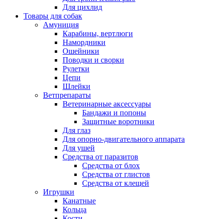
Для цихлид
Товары для собак
Амуниция
Карабины, вертлюги
Намордники
Ошейники
Поводки и сворки
Рулетки
Цепи
Шлейки
Ветпрепараты
Ветеринарные аксессуары
Бандажи и попоны
Защитные воротники
Для глаз
Для опорно-двигательного аппарата
Для ушей
Средства от паразитов
Средства от блох
Средства от глистов
Средства от клещей
Игрушки
Канатные
Кольца
Кости