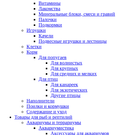
Витамины
Лакомства
Минеральные блоки, смеси и гравий
Палочки
Подкормки
Игрушки
Качели
Подвесные игрушки и лестницы
Клетки
Корм
Для попугаев
Для волнистых
Для крупных
Для средних и мелких
Для птиц
Для канареек
Для экзотических
Другие птицы
Наполнители
Поилки и кормушки
Содержание и уход
Товары для рыб и рептилий
Аквариумы и террариумы
Аквариумистика
Аксессуары для аквариумов