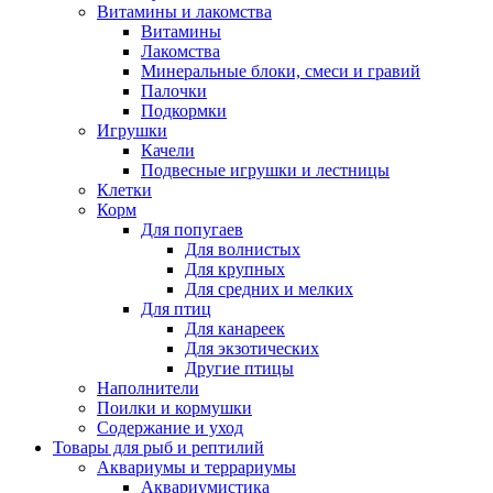
Витамины и лакомства
Витамины
Лакомства
Минеральные блоки, смеси и гравий
Палочки
Подкормки
Игрушки
Качели
Подвесные игрушки и лестницы
Клетки
Корм
Для попугаев
Для волнистых
Для крупных
Для средних и мелких
Для птиц
Для канареек
Для экзотических
Другие птицы
Наполнители
Поилки и кормушки
Содержание и уход
Товары для рыб и рептилий
Аквариумы и террариумы
Аквариумистика