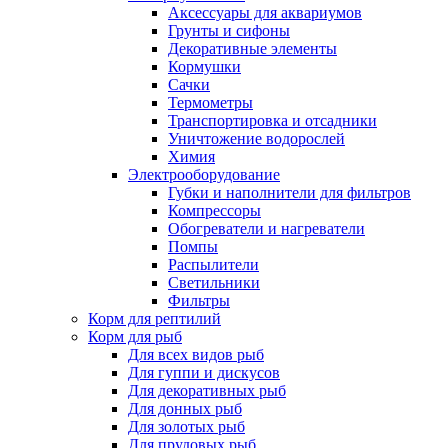
Аксессуары для аквариумов
Грунты и сифоны
Декоративные элементы
Кормушки
Сачки
Термометры
Транспортировка и отсадники
Уничтожение водорослей
Химия
Электрооборудование
Губки и наполнители для фильтров
Компрессоры
Обогреватели и нагреватели
Помпы
Распылители
Светильники
Фильтры
Корм для рептилий
Корм для рыб
Для всех видов рыб
Для гуппи и дискусов
Для декоративных рыб
Для донных рыб
Для золотых рыб
Для прудовых рыб