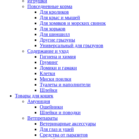
Игрушки
Повседневные корма
Для кроликов
Для крыс и мышей
Для хомяков и морских свинок
Для хорьков
Для шиншилл
Другие грызуны
Универсальный для грызунов
Содержание и уход
Гигиена и химия
Груминг
Домики и гамаки
Клетки
Миски поилки
Туалеты и наполнители
Шлейки
Товары для кошек
Амуниция
Ошейники
Шлейки и поводки
Ветпрепараты
Ветеринарные аксессуары
Для глаз и ушей
Средства от паразитов