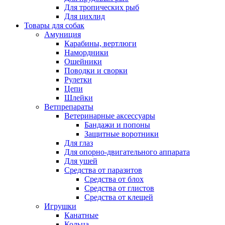
Для тропических рыб
Для цихлид
Товары для собак
Амуниция
Карабины, вертлюги
Намордники
Ошейники
Поводки и сворки
Рулетки
Цепи
Шлейки
Ветпрепараты
Ветеринарные аксессуары
Бандажи и попоны
Защитные воротники
Для глаз
Для опорно-двигательного аппарата
Для ушей
Средства от паразитов
Средства от блох
Средства от глистов
Средства от клещей
Игрушки
Канатные
Кольца