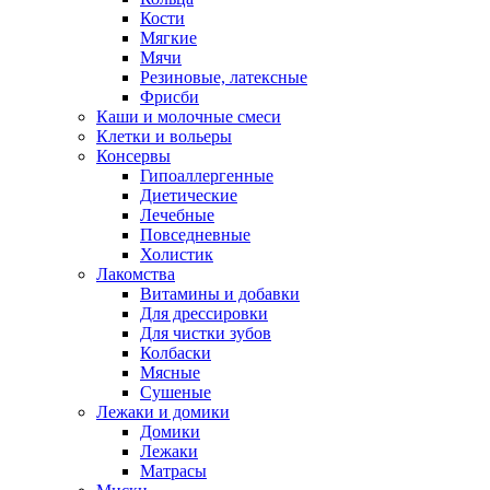
Кости
Мягкие
Мячи
Резиновые, латексные
Фрисби
Каши и молочные смеси
Клетки и вольеры
Консервы
Гипоаллергенные
Диетические
Лечебные
Повседневные
Холистик
Лакомства
Витамины и добавки
Для дрессировки
Для чистки зубов
Колбаски
Мясные
Сушеные
Лежаки и домики
Домики
Лежаки
Матрасы