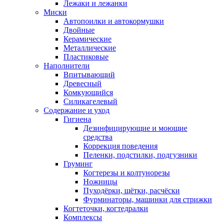
Лежаки и лежанки
Миски
Автопоилки и автокормушки
Двойные
Керамические
Металлические
Пластиковые
Наполнители
Впитывающий
Древесный
Комкующийся
Силикагелевый
Содержание и уход
Гигиена
Дезинфицирующие и моющие
средства
Коррекция поведения
Пеленки, подстилки, подгузники
Груминг
Когтерезы и колтунорезы
Ножницы
Пуходёрки, щётки, расчёски
Фурминаторы, машинки для стрижки
Когтеточки, когтедралки
Комплексы