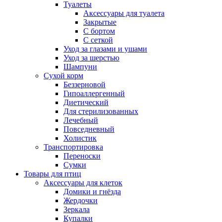
Туалеты
Аксессуары для туалета
Закрытые
С бортом
С сеткой
Уход за глазами и ушами
Уход за шерстью
Шампуни
Сухой корм
Беззерновой
Гипоаллергенный
Диетический
Для стерилизованных
Лечебный
Повседневный
Холистик
Транспортировка
Переноски
Сумки
Товары для птиц
Аксессуары для клеток
Домики и гнёзда
Жердочки
Зеркала
Купалки