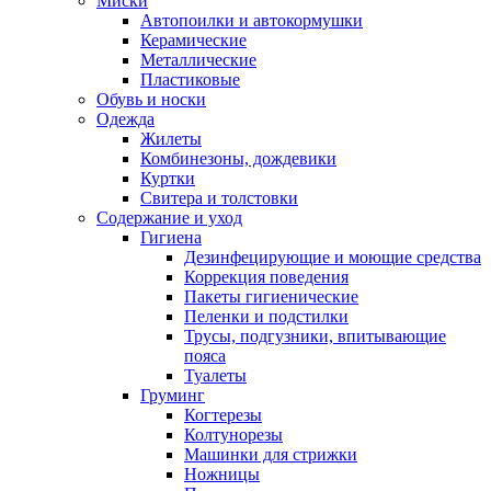
Миски
Автопоилки и автокормушки
Керамические
Металлические
Пластиковые
Обувь и носки
Одежда
Жилеты
Комбинезоны, дождевики
Куртки
Свитера и толстовки
Содержание и уход
Гигиена
Дезинфецирующие и моющие средства
Коррекция поведения
Пакеты гигиенические
Пеленки и подстилки
Трусы, подгузники, впитывающие
пояса
Туалеты
Груминг
Когтерезы
Колтунорезы
Машинки для стрижки
Ножницы