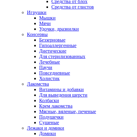
Средства от блох
Средства от глистов
Игрушки
Мышки
Мячи
Удочки, дразнилки
Консервы
Беззерновые
Гипоаллергенные
Диетические
Для стерилизованных
Лечебные
Паучи
Повседневные
Холистик
Лакомства
Витамины и добавки
Для выведения шерсти
Колбаски
Крем лакомства
Мясные, вяленые, печеные
Подушечки
Сушеные
Лежаки и домики
Домики