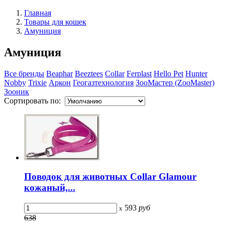
Главная
Товары для кошек
Амуниция
Амуниция
Все бренды
Beaphar
Beeztees
Collar
Ferplast
Hello Pet
Hunter
Nobby
Trixie
Аркон
Геогазтехнология
ЗооМастер (ZooMaster)
Зооник
Сортировать по:
Поводок для животных Collar Glamour
кожаный,...
593
руб
x
638