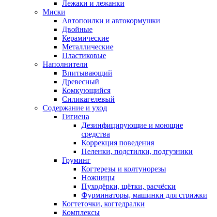
Лежаки и лежанки
Миски
Автопоилки и автокормушки
Двойные
Керамические
Металлические
Пластиковые
Наполнители
Впитывающий
Древесный
Комкующийся
Силикагелевый
Содержание и уход
Гигиена
Дезинфицирующие и моющие
средства
Коррекция поведения
Пеленки, подстилки, подгузники
Груминг
Когтерезы и колтунорезы
Ножницы
Пуходёрки, щётки, расчёски
Фурминаторы, машинки для стрижки
Когтеточки, когтедралки
Комплексы