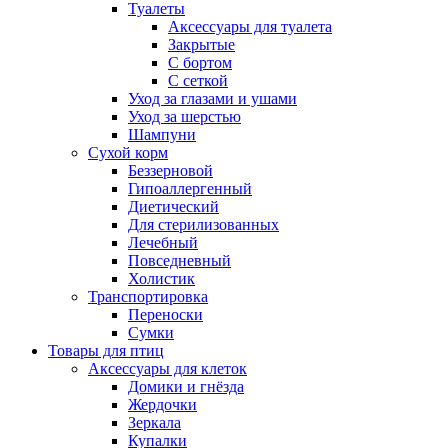
Туалеты
Аксессуары для туалета
Закрытые
С бортом
С сеткой
Уход за глазами и ушами
Уход за шерстью
Шампуни
Сухой корм
Беззерновой
Гипоаллергенный
Диетический
Для стерилизованных
Лечебный
Повседневный
Холистик
Транспортировка
Переноски
Сумки
Товары для птиц
Аксессуары для клеток
Домики и гнёзда
Жердочки
Зеркала
Купалки