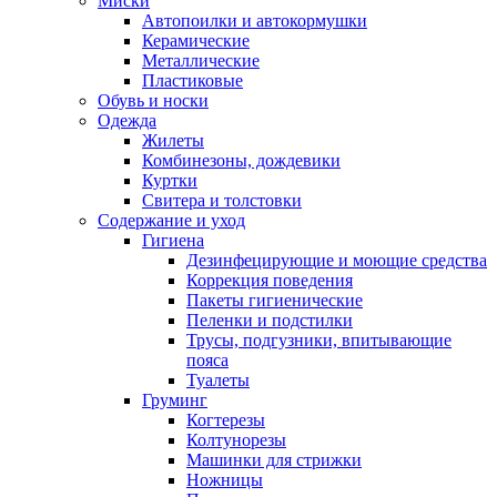
Миски
Автопоилки и автокормушки
Керамические
Металлические
Пластиковые
Обувь и носки
Одежда
Жилеты
Комбинезоны, дождевики
Куртки
Свитера и толстовки
Содержание и уход
Гигиена
Дезинфецирующие и моющие средства
Коррекция поведения
Пакеты гигиенические
Пеленки и подстилки
Трусы, подгузники, впитывающие
пояса
Туалеты
Груминг
Когтерезы
Колтунорезы
Машинки для стрижки
Ножницы