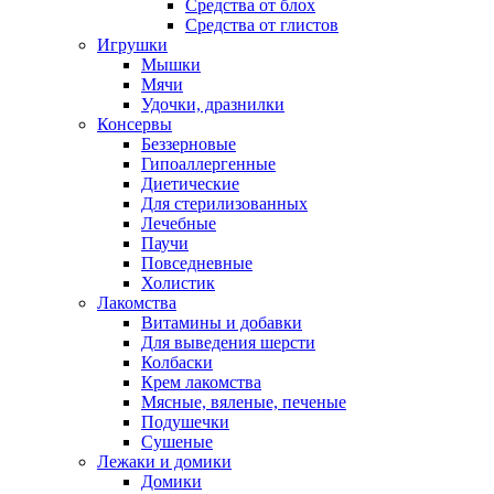
Средства от блох
Средства от глистов
Игрушки
Мышки
Мячи
Удочки, дразнилки
Консервы
Беззерновые
Гипоаллергенные
Диетические
Для стерилизованных
Лечебные
Паучи
Повседневные
Холистик
Лакомства
Витамины и добавки
Для выведения шерсти
Колбаски
Крем лакомства
Мясные, вяленые, печеные
Подушечки
Сушеные
Лежаки и домики
Домики