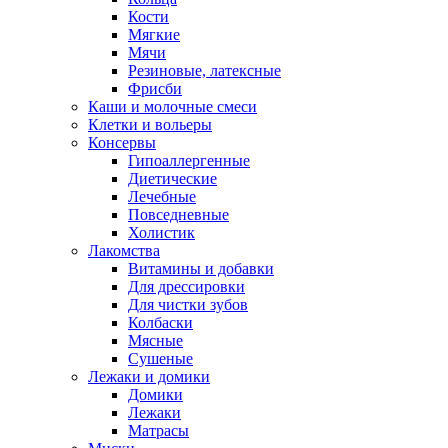
Кости
Мягкие
Мячи
Резиновые, латексные
Фрисби
Каши и молочные смеси
Клетки и вольеры
Консервы
Гипоаллергенные
Диетические
Лечебные
Повседневные
Холистик
Лакомства
Витамины и добавки
Для дрессировки
Для чистки зубов
Колбаски
Мясные
Сушеные
Лежаки и домики
Домики
Лежаки
Матрасы