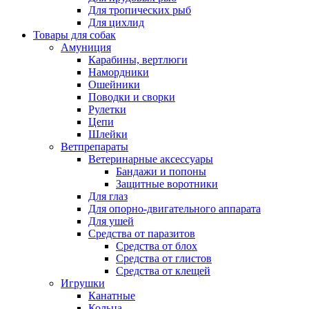
Для тропических рыб
Для цихлид
Товары для собак
Амуниция
Карабины, вертлюги
Намордники
Ошейники
Поводки и сворки
Рулетки
Цепи
Шлейки
Ветпрепараты
Ветеринарные аксессуары
Бандажи и попоны
Защитные воротники
Для глаз
Для опорно-двигательного аппарата
Для ушей
Средства от паразитов
Средства от блох
Средства от глистов
Средства от клещей
Игрушки
Канатные
Кольца