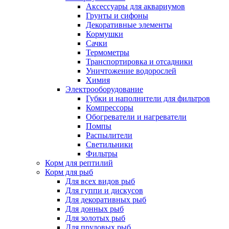
Аксессуары для аквариумов
Грунты и сифоны
Декоративные элементы
Кормушки
Сачки
Термометры
Транспортировка и отсадники
Уничтожение водорослей
Химия
Электрооборудование
Губки и наполнители для фильтров
Компрессоры
Обогреватели и нагреватели
Помпы
Распылители
Светильники
Фильтры
Корм для рептилий
Корм для рыб
Для всех видов рыб
Для гуппи и дискусов
Для декоративных рыб
Для донных рыб
Для золотых рыб
Для прудовых рыб