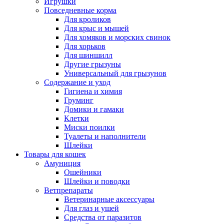
Игрушки
Повседневные корма
Для кроликов
Для крыс и мышей
Для хомяков и морских свинок
Для хорьков
Для шиншилл
Другие грызуны
Универсальный для грызунов
Содержание и уход
Гигиена и химия
Груминг
Домики и гамаки
Клетки
Миски поилки
Туалеты и наполнители
Шлейки
Товары для кошек
Амуниция
Ошейники
Шлейки и поводки
Ветпрепараты
Ветеринарные аксессуары
Для глаз и ушей
Средства от паразитов