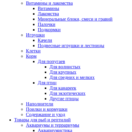
Витамины и лакомства
Витамины
Лакомства
Минеральные блоки, смеси и гравий
Палочки
Подкормки
Игрушки
Качели
Подвесные игрушки и лестницы
Клетки
Корм
Для попугаев
Для волнистых
Для крупных
Для средних и мелких
Для птиц
Для канареек
Для экзотических
Другие птицы
Наполнители
Поилки и кормушки
Содержание и уход
Товары для рыб и рептилий
Аквариумы и террариумы
Аквариумистика