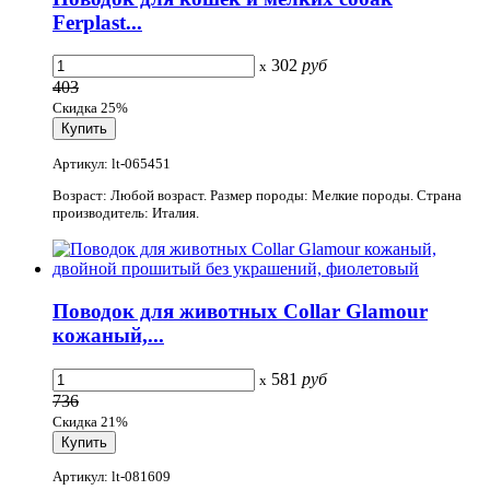
Ferplast...
302
руб
x
403
Скидка 25%
Артикул: lt-065451
Возраст: Любой возраст. Размер породы: Мелкие породы. Страна
производитель: Италия.
Поводок для животных Collar Glamour
кожаный,...
581
руб
x
736
Скидка 21%
Артикул: lt-081609