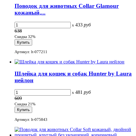
Поводок для животных Collar Glamour
кожаный,...
433
руб
x
638
Скидка 32%
Артикул: lt-077211
Шлейка для кошек и собак Hunter by Laura
нейлон
481
руб
x
609
Скидка 21%
Артикул: lt-075843