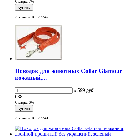
Скидка 7%
Артикул: lt-077247
Поводок для животных Collar Glamour
кожаный,...
599
руб
x
638
Скидка 6%
Артикул: lt-077241