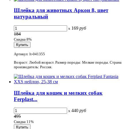
Шлейка для животных Аркон 8, цвет
натуральный
169
руб
x
184
Скидка 8%
Артикул: lt-041355
Возраст: Любой возраст. Размер породы: Мелкие породы. Страна
производитель: Россия.
Шлейка для кошек и мелких собак
Ferplast...
440
руб
x
495
Скидка 11%