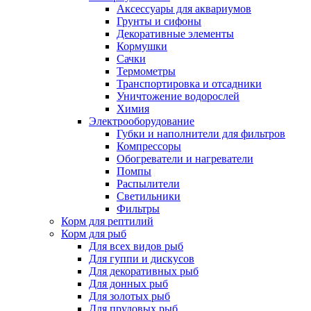
Аксессуары для аквариумов
Грунты и сифоны
Декоративные элементы
Кормушки
Сачки
Термометры
Транспортировка и отсадники
Уничтожение водорослей
Химия
Электрооборудование
Губки и наполнители для фильтров
Компрессоры
Обогреватели и нагреватели
Помпы
Распылители
Светильники
Фильтры
Корм для рептилий
Корм для рыб
Для всех видов рыб
Для гуппи и дискусов
Для декоративных рыб
Для донных рыб
Для золотых рыб
Для прудовых рыб