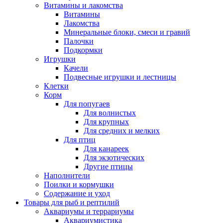
Витамины и лакомства
Витамины
Лакомства
Минеральные блоки, смеси и гравий
Палочки
Подкормки
Игрушки
Качели
Подвесные игрушки и лестницы
Клетки
Корм
Для попугаев
Для волнистых
Для крупных
Для средних и мелких
Для птиц
Для канареек
Для экзотических
Другие птицы
Наполнители
Поилки и кормушки
Содержание и уход
Товары для рыб и рептилий
Аквариумы и террариумы
Аквариумистика