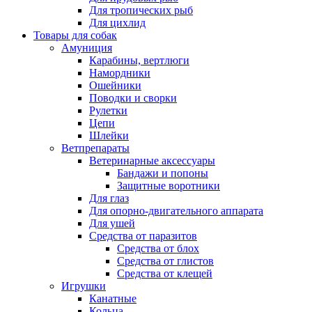
Для тропических рыб
Для цихлид
Товары для собак
Амуниция
Карабины, вертлюги
Намордники
Ошейники
Поводки и сворки
Рулетки
Цепи
Шлейки
Ветпрепараты
Ветеринарные аксессуары
Бандажи и попоны
Защитные воротники
Для глаз
Для опорно-двигательного аппарата
Для ушей
Средства от паразитов
Средства от блох
Средства от глистов
Средства от клещей
Игрушки
Канатные
Кольца