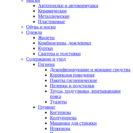
Миски
Автопоилки и автокормушки
Керамические
Металлические
Пластиковые
Обувь и носки
Одежда
Жилеты
Комбинезоны, дождевики
Куртки
Свитера и толстовки
Содержание и уход
Гигиена
Дезинфецирующие и моющие средства
Коррекция поведения
Пакеты гигиенические
Пеленки и подстилки
Трусы, подгузники, впитывающие
пояса
Туалеты
Груминг
Когтерезы
Колтунорезы
Машинки для стрижки
Ножницы