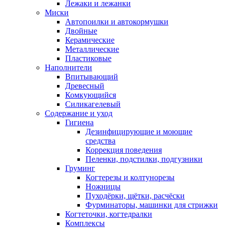
Лежаки и лежанки
Миски
Автопоилки и автокормушки
Двойные
Керамические
Металлические
Пластиковые
Наполнители
Впитывающий
Древесный
Комкующийся
Силикагелевый
Содержание и уход
Гигиена
Дезинфицирующие и моющие
средства
Коррекция поведения
Пеленки, подстилки, подгузники
Груминг
Когтерезы и колтунорезы
Ножницы
Пуходёрки, щётки, расчёски
Фурминаторы, машинки для стрижки
Когтеточки, когтедралки
Комплексы