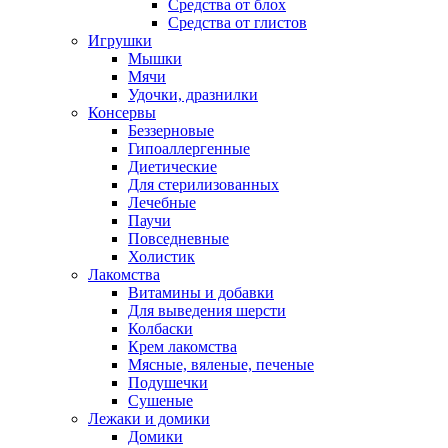
Средства от блох
Средства от глистов
Игрушки
Мышки
Мячи
Удочки, дразнилки
Консервы
Беззерновые
Гипоаллергенные
Диетические
Для стерилизованных
Лечебные
Паучи
Повседневные
Холистик
Лакомства
Витамины и добавки
Для выведения шерсти
Колбаски
Крем лакомства
Мясные, вяленые, печеные
Подушечки
Сушеные
Лежаки и домики
Домики