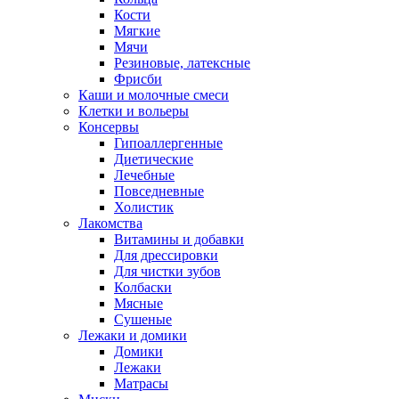
Кости
Мягкие
Мячи
Резиновые, латексные
Фрисби
Каши и молочные смеси
Клетки и вольеры
Консервы
Гипоаллергенные
Диетические
Лечебные
Повседневные
Холистик
Лакомства
Витамины и добавки
Для дрессировки
Для чистки зубов
Колбаски
Мясные
Сушеные
Лежаки и домики
Домики
Лежаки
Матрасы