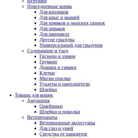
Игрушки
Повседневные корма
Для кроликов
Для крыс и мышей
Для хомяков и морских свинок
Для хорьков
Для шиншилл
Другие грызуны
Универсальный для грызунов
Содержание и уход
Гигиена и химия
Груминг
Домики и гамаки
Клетки
Миски поилки
Туалеты и наполнители
Шлейки
Товары для кошек
Амуниция
Ошейники
Шлейки и поводки
Ветпрепараты
Ветеринарные аксессуары
Для глаз и ушей
Средства от паразитов