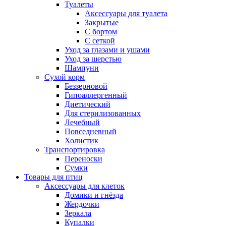
Туалеты
Аксессуары для туалета
Закрытые
С бортом
С сеткой
Уход за глазами и ушами
Уход за шерстью
Шампуни
Сухой корм
Беззерновой
Гипоаллергенный
Диетический
Для стерилизованных
Лечебный
Повседневный
Холистик
Транспортировка
Переноски
Сумки
Товары для птиц
Аксессуары для клеток
Домики и гнёзда
Жердочки
Зеркала
Купалки