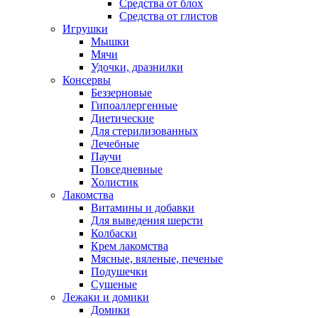
Средства от блох
Средства от глистов
Игрушки
Мышки
Мячи
Удочки, дразнилки
Консервы
Беззерновые
Гипоаллергенные
Диетические
Для стерилизованных
Лечебные
Паучи
Повседневные
Холистик
Лакомства
Витамины и добавки
Для выведения шерсти
Колбаски
Крем лакомства
Мясные, вяленые, печеные
Подушечки
Сушеные
Лежаки и домики
Домики