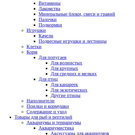
Витамины
Лакомства
Минеральные блоки, смеси и гравий
Палочки
Подкормки
Игрушки
Качели
Подвесные игрушки и лестницы
Клетки
Корм
Для попугаев
Для волнистых
Для крупных
Для средних и мелких
Для птиц
Для канареек
Для экзотических
Другие птицы
Наполнители
Поилки и кормушки
Содержание и уход
Товары для рыб и рептилий
Аквариумы и террариумы
Аквариумистика
Аксессуары для аквариумов