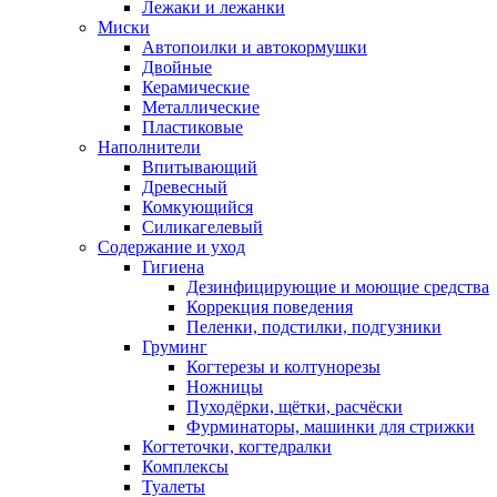
Лежаки и лежанки
Миски
Автопоилки и автокормушки
Двойные
Керамические
Металлические
Пластиковые
Наполнители
Впитывающий
Древесный
Комкующийся
Силикагелевый
Содержание и уход
Гигиена
Дезинфицирующие и моющие средства
Коррекция поведения
Пеленки, подстилки, подгузники
Груминг
Когтерезы и колтунорезы
Ножницы
Пуходёрки, щётки, расчёски
Фурминаторы, машинки для стрижки
Когтеточки, когтедралки
Комплексы
Туалеты