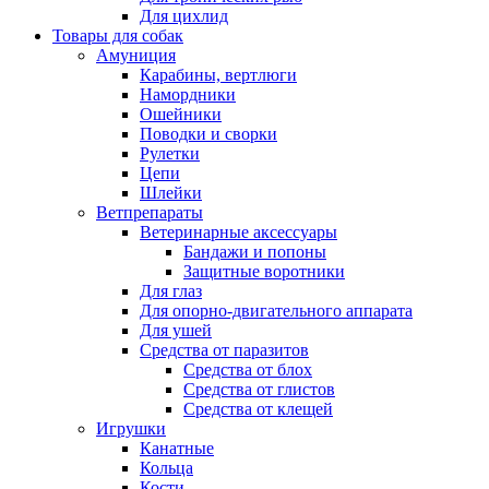
Для цихлид
Товары для собак
Амуниция
Карабины, вертлюги
Намордники
Ошейники
Поводки и сворки
Рулетки
Цепи
Шлейки
Ветпрепараты
Ветеринарные аксессуары
Бандажи и попоны
Защитные воротники
Для глаз
Для опорно-двигательного аппарата
Для ушей
Средства от паразитов
Средства от блох
Средства от глистов
Средства от клещей
Игрушки
Канатные
Кольца
Кости