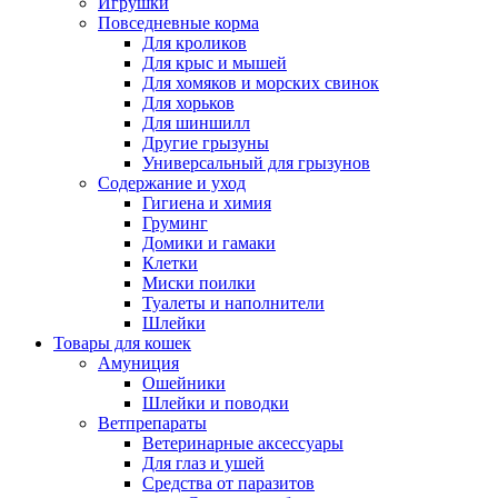
Игрушки
Повседневные корма
Для кроликов
Для крыс и мышей
Для хомяков и морских свинок
Для хорьков
Для шиншилл
Другие грызуны
Универсальный для грызунов
Содержание и уход
Гигиена и химия
Груминг
Домики и гамаки
Клетки
Миски поилки
Туалеты и наполнители
Шлейки
Товары для кошек
Амуниция
Ошейники
Шлейки и поводки
Ветпрепараты
Ветеринарные аксессуары
Для глаз и ушей
Средства от паразитов