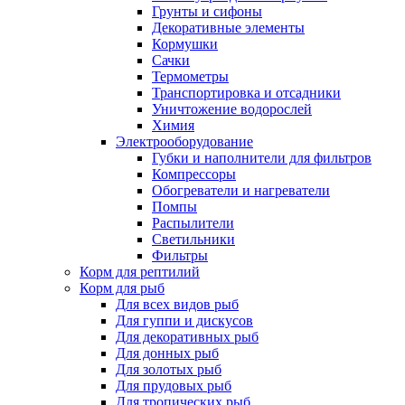
Грунты и сифоны
Декоративные элементы
Кормушки
Сачки
Термометры
Транспортировка и отсадники
Уничтожение водорослей
Химия
Электрооборудование
Губки и наполнители для фильтров
Компрессоры
Обогреватели и нагреватели
Помпы
Распылители
Светильники
Фильтры
Корм для рептилий
Корм для рыб
Для всех видов рыб
Для гуппи и дискусов
Для декоративных рыб
Для донных рыб
Для золотых рыб
Для прудовых рыб
Для тропических рыб