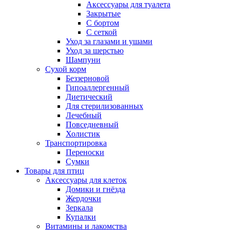
Аксессуары для туалета
Закрытые
С бортом
С сеткой
Уход за глазами и ушами
Уход за шерстью
Шампуни
Сухой корм
Беззерновой
Гипоаллергенный
Диетический
Для стерилизованных
Лечебный
Повседневный
Холистик
Транспортировка
Переноски
Сумки
Товары для птиц
Аксессуары для клеток
Домики и гнёзда
Жердочки
Зеркала
Купалки
Витамины и лакомства