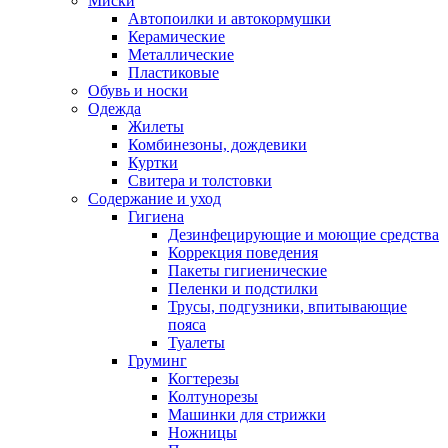
Миски
Автопоилки и автокормушки
Керамические
Металлические
Пластиковые
Обувь и носки
Одежда
Жилеты
Комбинезоны, дождевики
Куртки
Свитера и толстовки
Содержание и уход
Гигиена
Дезинфецирующие и моющие средства
Коррекция поведения
Пакеты гигиенические
Пеленки и подстилки
Трусы, подгузники, впитывающие
пояса
Туалеты
Груминг
Когтерезы
Колтунорезы
Машинки для стрижки
Ножницы