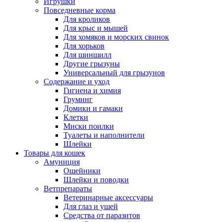
Игрушки
Повседневные корма
Для кроликов
Для крыс и мышей
Для хомяков и морских свинок
Для хорьков
Для шиншилл
Другие грызуны
Универсальный для грызунов
Содержание и уход
Гигиена и химия
Груминг
Домики и гамаки
Клетки
Миски поилки
Туалеты и наполнители
Шлейки
Товары для кошек
Амуниция
Ошейники
Шлейки и поводки
Ветпрепараты
Ветеринарные аксессуары
Для глаз и ушей
Средства от паразитов