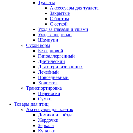
Туалеты
Аксессуары для туалета
Закрытые
С бортом
С сеткой
Уход за глазами и ушами
Уход за шерстью
Шампуни
Сухой корм
Беззерновой
Гипоаллергенный
Диетический
Для стерилизованных
Лечебный
Повседневный
Холистик
Транспортировка
Переноски
Сумки
Товары для птиц
Аксессуары для клеток
Домики и гнёзда
Жердочки
Зеркала
Купалки