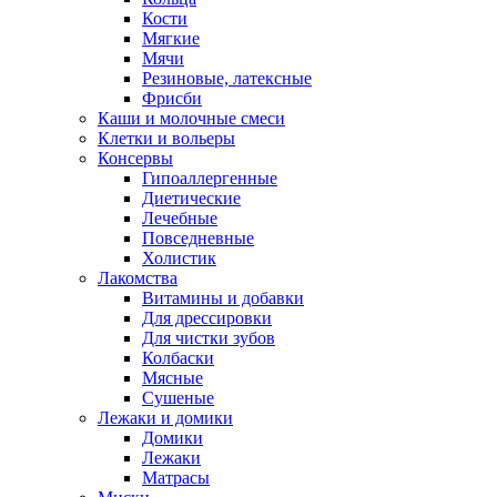
Кости
Мягкие
Мячи
Резиновые, латексные
Фрисби
Каши и молочные смеси
Клетки и вольеры
Консервы
Гипоаллергенные
Диетические
Лечебные
Повседневные
Холистик
Лакомства
Витамины и добавки
Для дрессировки
Для чистки зубов
Колбаски
Мясные
Сушеные
Лежаки и домики
Домики
Лежаки
Матрасы