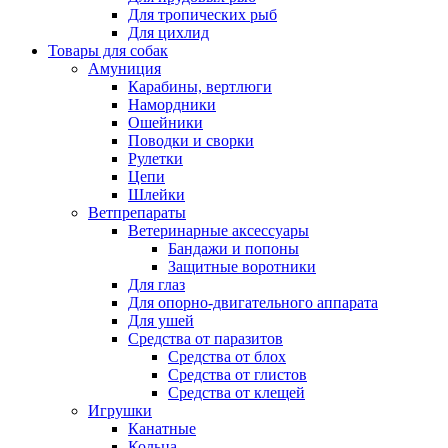
Для тропических рыб
Для цихлид
Товары для собак
Амуниция
Карабины, вертлюги
Намордники
Ошейники
Поводки и сворки
Рулетки
Цепи
Шлейки
Ветпрепараты
Ветеринарные аксессуары
Бандажи и попоны
Защитные воротники
Для глаз
Для опорно-двигательного аппарата
Для ушей
Средства от паразитов
Средства от блох
Средства от глистов
Средства от клещей
Игрушки
Канатные
Кольца