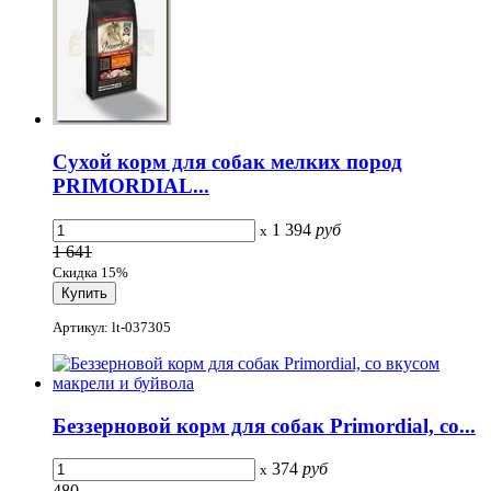
Сухой корм для собак мелких пород
PRIMORDIAL...
1 394
руб
x
1 641
Скидка 15%
Артикул: lt-037305
Беззерновой корм для собак Primordial, со...
374
руб
x
480