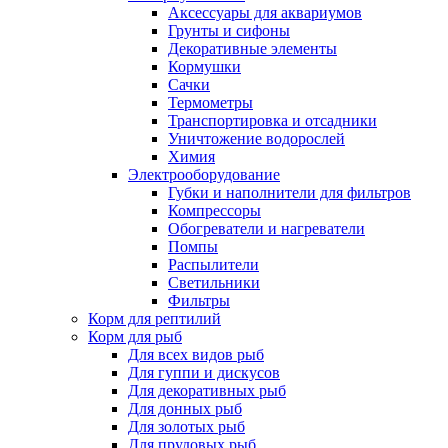
Аксессуары для аквариумов
Грунты и сифоны
Декоративные элементы
Кормушки
Сачки
Термометры
Транспортировка и отсадники
Уничтожение водорослей
Химия
Электрооборудование
Губки и наполнители для фильтров
Компрессоры
Обогреватели и нагреватели
Помпы
Распылители
Светильники
Фильтры
Корм для рептилий
Корм для рыб
Для всех видов рыб
Для гуппи и дискусов
Для декоративных рыб
Для донных рыб
Для золотых рыб
Для прудовых рыб