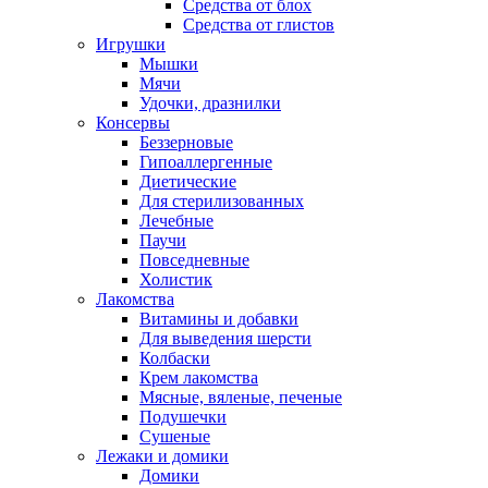
Средства от блох
Средства от глистов
Игрушки
Мышки
Мячи
Удочки, дразнилки
Консервы
Беззерновые
Гипоаллергенные
Диетические
Для стерилизованных
Лечебные
Паучи
Повседневные
Холистик
Лакомства
Витамины и добавки
Для выведения шерсти
Колбаски
Крем лакомства
Мясные, вяленые, печеные
Подушечки
Сушеные
Лежаки и домики
Домики