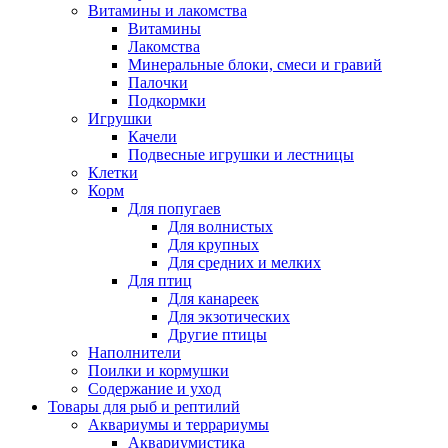
Витамины и лакомства
Витамины
Лакомства
Минеральные блоки, смеси и гравий
Палочки
Подкормки
Игрушки
Качели
Подвесные игрушки и лестницы
Клетки
Корм
Для попугаев
Для волнистых
Для крупных
Для средних и мелких
Для птиц
Для канареек
Для экзотических
Другие птицы
Наполнители
Поилки и кормушки
Содержание и уход
Товары для рыб и рептилий
Аквариумы и террариумы
Аквариумистика