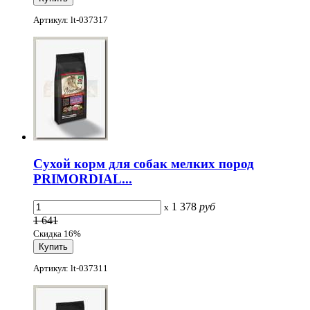
Артикул: lt-037317
Сухой корм для собак мелких пород
PRIMORDIAL...
1 378
руб
x
1 641
Скидка 16%
Артикул: lt-037311