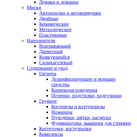
Лежаки и лежанки
Миски
Автопоилки и автокормушки
Двойные
Керамические
Металлические
Пластиковые
Наполнители
Впитывающий
Древесный
Комкующийся
Силикагелевый
Содержание и уход
Гигиена
Дезинфицирующие и моющие
средства
Коррекция поведения
Пеленки, подстилки, подгузники
Груминг
Когтерезы и колтунорезы
Ножницы
Пуходёрки, щётки, расчёски
Фурминаторы, машинки для стрижки
Когтеточки, когтедралки
Комплексы