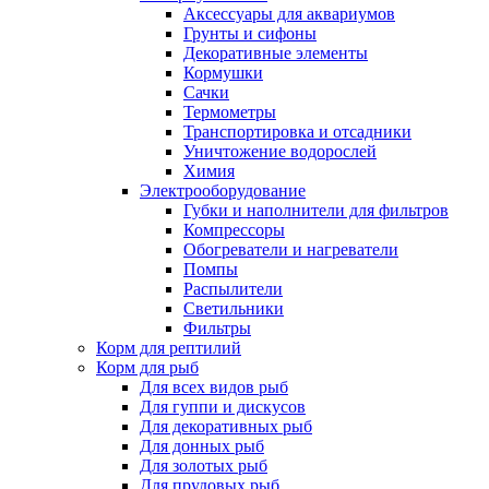
Аксессуары для аквариумов
Грунты и сифоны
Декоративные элементы
Кормушки
Сачки
Термометры
Транспортировка и отсадники
Уничтожение водорослей
Химия
Электрооборудование
Губки и наполнители для фильтров
Компрессоры
Обогреватели и нагреватели
Помпы
Распылители
Светильники
Фильтры
Корм для рептилий
Корм для рыб
Для всех видов рыб
Для гуппи и дискусов
Для декоративных рыб
Для донных рыб
Для золотых рыб
Для прудовых рыб