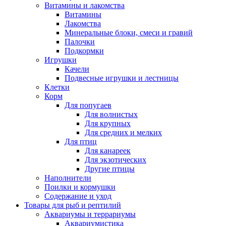
Витамины и лакомства
Витамины
Лакомства
Минеральные блоки, смеси и гравий
Палочки
Подкормки
Игрушки
Качели
Подвесные игрушки и лестницы
Клетки
Корм
Для попугаев
Для волнистых
Для крупных
Для средних и мелких
Для птиц
Для канареек
Для экзотических
Другие птицы
Наполнители
Поилки и кормушки
Содержание и уход
Товары для рыб и рептилий
Аквариумы и террариумы
Аквариумистика