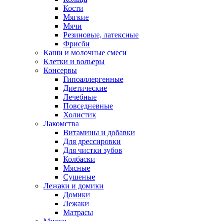
Кости
Мягкие
Мячи
Резиновые, латексные
Фрисби
Каши и молочные смеси
Клетки и вольеры
Консервы
Гипоаллергенные
Диетические
Лечебные
Повседневные
Холистик
Лакомства
Витамины и добавки
Для дрессировки
Для чистки зубов
Колбаски
Мясные
Сушеные
Лежаки и домики
Домики
Лежаки
Матрасы