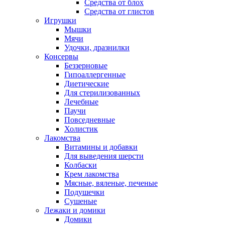
Средства от блох
Средства от глистов
Игрушки
Мышки
Мячи
Удочки, дразнилки
Консервы
Беззерновые
Гипоаллергенные
Диетические
Для стерилизованных
Лечебные
Паучи
Повседневные
Холистик
Лакомства
Витамины и добавки
Для выведения шерсти
Колбаски
Крем лакомства
Мясные, вяленые, печеные
Подушечки
Сушеные
Лежаки и домики
Домики