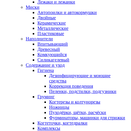
Лежаки и лежанки
Миски
Автопоилки и автокормушки
Двойные
Керамические
Металлические
Пластиковые
Наполнители
Впитывающий
Древесный
Комкующийся
Силикагелевый
Содержание и уход
Гигиена
Дезинфицирующие и моющие
средства
Коррекция поведения
Пеленки, подстилки, подгузники
Груминг
Когтерезы и колтунорезы
Ножницы
Пуходёрки, щётки, расчёски
Фурминаторы, машинки для стрижки
Когтеточки, когтедралки
Комплексы