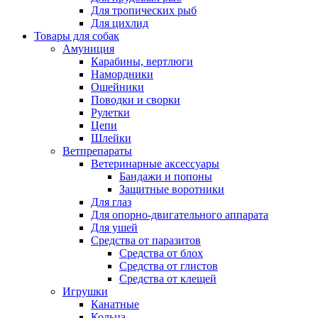
Для тропических рыб
Для цихлид
Товары для собак
Амуниция
Карабины, вертлюги
Намордники
Ошейники
Поводки и сворки
Рулетки
Цепи
Шлейки
Ветпрепараты
Ветеринарные аксессуары
Бандажи и попоны
Защитные воротники
Для глаз
Для опорно-двигательного аппарата
Для ушей
Средства от паразитов
Средства от блох
Средства от глистов
Средства от клещей
Игрушки
Канатные
Кольца