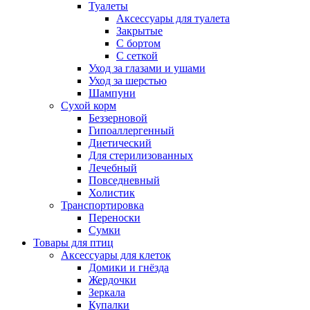
Туалеты
Аксессуары для туалета
Закрытые
С бортом
С сеткой
Уход за глазами и ушами
Уход за шерстью
Шампуни
Сухой корм
Беззерновой
Гипоаллергенный
Диетический
Для стерилизованных
Лечебный
Повседневный
Холистик
Транспортировка
Переноски
Сумки
Товары для птиц
Аксессуары для клеток
Домики и гнёзда
Жердочки
Зеркала
Купалки