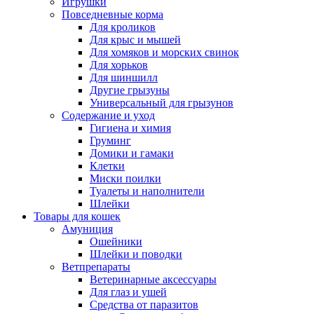
Игрушки
Повседневные корма
Для кроликов
Для крыс и мышей
Для хомяков и морских свинок
Для хорьков
Для шиншилл
Другие грызуны
Универсальный для грызунов
Содержание и уход
Гигиена и химия
Груминг
Домики и гамаки
Клетки
Миски поилки
Туалеты и наполнители
Шлейки
Товары для кошек
Амуниция
Ошейники
Шлейки и поводки
Ветпрепараты
Ветеринарные аксессуары
Для глаз и ушей
Средства от паразитов