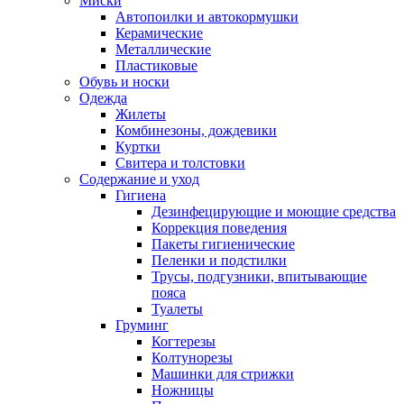
Миски
Автопоилки и автокормушки
Керамические
Металлические
Пластиковые
Обувь и носки
Одежда
Жилеты
Комбинезоны, дождевики
Куртки
Свитера и толстовки
Содержание и уход
Гигиена
Дезинфецирующие и моющие средства
Коррекция поведения
Пакеты гигиенические
Пеленки и подстилки
Трусы, подгузники, впитывающие
пояса
Туалеты
Груминг
Когтерезы
Колтунорезы
Машинки для стрижки
Ножницы