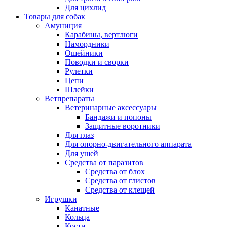
Для цихлид
Товары для собак
Амуниция
Карабины, вертлюги
Намордники
Ошейники
Поводки и сворки
Рулетки
Цепи
Шлейки
Ветпрепараты
Ветеринарные аксессуары
Бандажи и попоны
Защитные воротники
Для глаз
Для опорно-двигательного аппарата
Для ушей
Средства от паразитов
Средства от блох
Средства от глистов
Средства от клещей
Игрушки
Канатные
Кольца
Кости