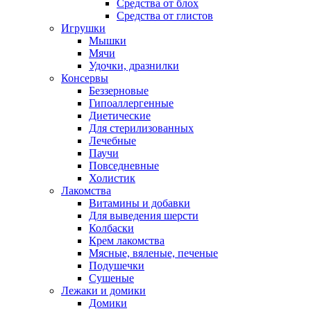
Средства от блох
Средства от глистов
Игрушки
Мышки
Мячи
Удочки, дразнилки
Консервы
Беззерновые
Гипоаллергенные
Диетические
Для стерилизованных
Лечебные
Паучи
Повседневные
Холистик
Лакомства
Витамины и добавки
Для выведения шерсти
Колбаски
Крем лакомства
Мясные, вяленые, печеные
Подушечки
Сушеные
Лежаки и домики
Домики