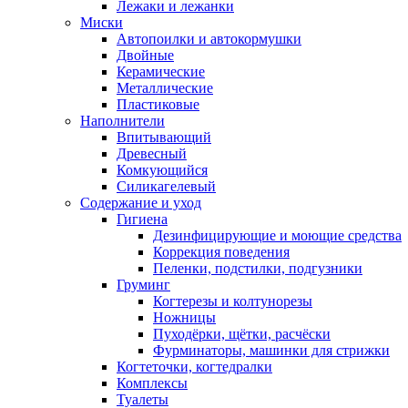
Лежаки и лежанки
Миски
Автопоилки и автокормушки
Двойные
Керамические
Металлические
Пластиковые
Наполнители
Впитывающий
Древесный
Комкующийся
Силикагелевый
Содержание и уход
Гигиена
Дезинфицирующие и моющие средства
Коррекция поведения
Пеленки, подстилки, подгузники
Груминг
Когтерезы и колтунорезы
Ножницы
Пуходёрки, щётки, расчёски
Фурминаторы, машинки для стрижки
Когтеточки, когтедралки
Комплексы
Туалеты