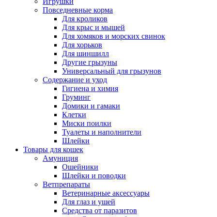
Игрушки
Повседневные корма
Для кроликов
Для крыс и мышей
Для хомяков и морских свинок
Для хорьков
Для шиншилл
Другие грызуны
Универсальный для грызунов
Содержание и уход
Гигиена и химия
Груминг
Домики и гамаки
Клетки
Миски поилки
Туалеты и наполнители
Шлейки
Товары для кошек
Амуниция
Ошейники
Шлейки и поводки
Ветпрепараты
Ветеринарные аксессуары
Для глаз и ушей
Средства от паразитов