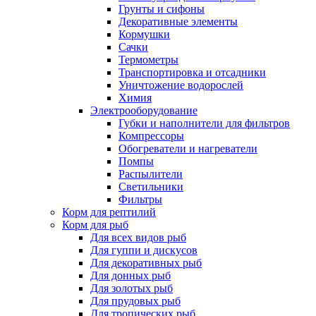
Грунты и сифоны
Декоративные элементы
Кормушки
Сачки
Термометры
Транспортировка и отсадники
Уничтожение водорослей
Химия
Электрооборудование
Губки и наполнители для фильтров
Компрессоры
Обогреватели и нагреватели
Помпы
Распылители
Светильники
Фильтры
Корм для рептилий
Корм для рыб
Для всех видов рыб
Для гуппи и дискусов
Для декоративных рыб
Для донных рыб
Для золотых рыб
Для прудовых рыб
Для тропических рыб