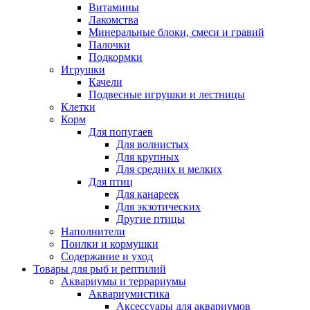
Витамины
Лакомства
Минеральные блоки, смеси и гравий
Палочки
Подкормки
Игрушки
Качели
Подвесные игрушки и лестницы
Клетки
Корм
Для попугаев
Для волнистых
Для крупных
Для средних и мелких
Для птиц
Для канареек
Для экзотических
Другие птицы
Наполнители
Поилки и кормушки
Содержание и уход
Товары для рыб и рептилий
Аквариумы и террариумы
Аквариумистика
Аксессуары для аквариумов