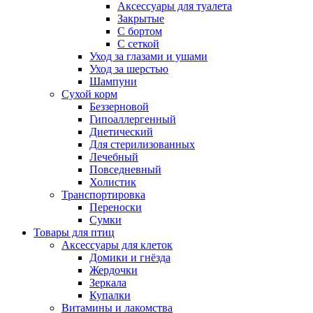
Аксессуары для туалета
Закрытые
С бортом
С сеткой
Уход за глазами и ушами
Уход за шерстью
Шампуни
Сухой корм
Беззерновой
Гипоаллергенный
Диетический
Для стерилизованных
Лечебный
Повседневный
Холистик
Транспортировка
Переноски
Сумки
Товары для птиц
Аксессуары для клеток
Домики и гнёзда
Жердочки
Зеркала
Купалки
Витамины и лакомства