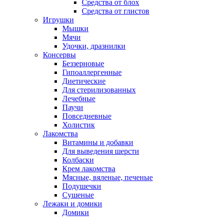
Средства от блох
Средства от глистов
Игрушки
Мышки
Мячи
Удочки, дразнилки
Консервы
Беззерновые
Гипоаллергенные
Диетические
Для стерилизованных
Лечебные
Паучи
Повседневные
Холистик
Лакомства
Витамины и добавки
Для выведения шерсти
Колбаски
Крем лакомства
Мясные, вяленые, печеные
Подушечки
Сушеные
Лежаки и домики
Домики