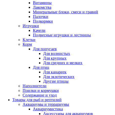
Витамины
Лакомства
Минеральные блоки, смеси и гравий
Палочки
Подкормки
Игрушки
Качели
Подвесные игрушки и лестницы
Клетки
Корм
Для попугаев
Для волнистых
Для крупных
Для средних и мелких
Для птиц
Для канареек
Для экзотических
Другие птицы
Наполнители
Поилки и кормушки
Содержание и уход
Товары для рыб и рептилий
Аквариумы и террариумы
Аквариумистика
Аксессуары для аквариумов