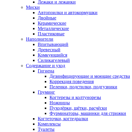
Лежаки и лежанки
Миски
Автопоилки и автокормушки
Двойные
Керамические
Металлические
Пластиковые
Наполнители
Впитывающий
Древесный
Комкующийся
Силикагелевый
Содержание и уход
Гигиена
Дезинфицирующие и моющие средства
Коррекция поведения
Пеленки, подстилки, подгузники
Груминг
Когтерезы и колтунорезы
Ножницы
Пуходёрки, щётки, расчёски
Фурминаторы, машинки для стрижки
Когтеточки, когтедралки
Комплексы
Туалеты