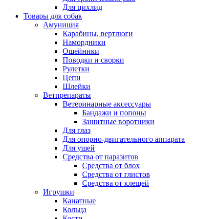
Для цихлид
Товары для собак
Амуниция
Карабины, вертлюги
Намордники
Ошейники
Поводки и сворки
Рулетки
Цепи
Шлейки
Ветпрепараты
Ветеринарные аксессуары
Бандажи и попоны
Защитные воротники
Для глаз
Для опорно-двигательного аппарата
Для ушей
Средства от паразитов
Средства от блох
Средства от глистов
Средства от клещей
Игрушки
Канатные
Кольца
Кости