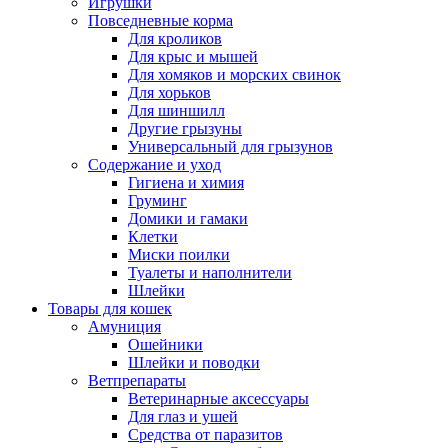
Игрушки
Повседневные корма
Для кроликов
Для крыс и мышей
Для хомяков и морских свинок
Для хорьков
Для шиншилл
Другие грызуны
Универсальный для грызунов
Содержание и уход
Гигиена и химия
Груминг
Домики и гамаки
Клетки
Миски поилки
Туалеты и наполнители
Шлейки
Товары для кошек
Амуниция
Ошейники
Шлейки и поводки
Ветпрепараты
Ветеринарные аксессуары
Для глаз и ушей
Средства от паразитов