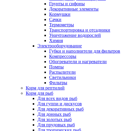
Грунты и сифоны
Декоративные элементы
Кормушки
Сачки
Термометры
Транспортировка и отсадники
Уничтожение водорослей
Химия
Электрооборудование
Губки и наполнители для фильтров
Компрессоры
Обогреватели и нагреватели
Помпы
Распылители
Светильники
Фильтры
Корм для рептилий
Корм для рыб
Для всех видов рыб
Для гуппи и дискусов
Для декоративных рыб
Для донных рыб
Для золотых рыб
Для прудовых рыб
Для тропических рыб