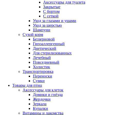
Аксессуары для туалета
Закрытые
С бортом
С сеткой
Уход за глазами и ушами
Уход за шерстью
Шампуни
Сухой корм
Беззерновой
Гипоаллергенный
Диетический
Для стерилизованных
Лечебный
Повседневный
Холистик
Транспортировка
Переноски
Сумки
Товары для птиц
Аксессуары для клеток
Домики и гнёзда
Жердочки
Зеркала
Купалки
Витамины и лакомства