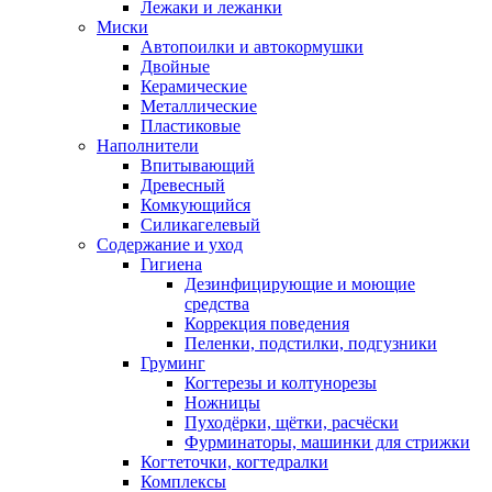
Лежаки и лежанки
Миски
Автопоилки и автокормушки
Двойные
Керамические
Металлические
Пластиковые
Наполнители
Впитывающий
Древесный
Комкующийся
Силикагелевый
Содержание и уход
Гигиена
Дезинфицирующие и моющие
средства
Коррекция поведения
Пеленки, подстилки, подгузники
Груминг
Когтерезы и колтунорезы
Ножницы
Пуходёрки, щётки, расчёски
Фурминаторы, машинки для стрижки
Когтеточки, когтедралки
Комплексы