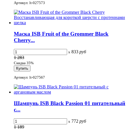
Артикул: lt-027573
Маска ISB Fruit of the Grommer Black
Cherry...
833
руб
x
1 283
Скидка 35%
Артикул: lt-027567
Шампунь ISB Black Passion 01 питательный
с...
772
руб
x
1 189