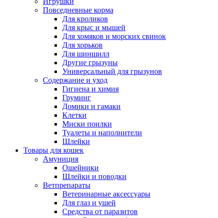
Игрушки
Повседневные корма
Для кроликов
Для крыс и мышей
Для хомяков и морских свинок
Для хорьков
Для шиншилл
Другие грызуны
Универсальный для грызунов
Содержание и уход
Гигиена и химия
Груминг
Домики и гамаки
Клетки
Миски поилки
Туалеты и наполнители
Шлейки
Товары для кошек
Амуниция
Ошейники
Шлейки и поводки
Ветпрепараты
Ветеринарные аксессуары
Для глаз и ушей
Средства от паразитов