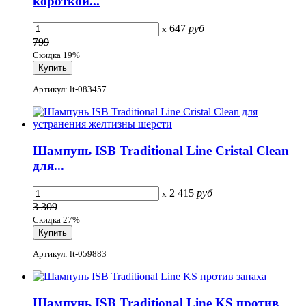
короткой...
647
руб
x
799
Скидка 19%
Артикул: lt-083457
Шампунь ISB Traditional Line Cristal Clean
для...
2 415
руб
x
3 309
Скидка 27%
Артикул: lt-059883
Шампунь ISB Traditional Line KS против