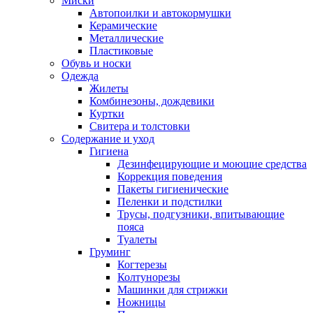
Миски
Автопоилки и автокормушки
Керамические
Металлические
Пластиковые
Обувь и носки
Одежда
Жилеты
Комбинезоны, дождевики
Куртки
Свитера и толстовки
Содержание и уход
Гигиена
Дезинфецирующие и моющие средства
Коррекция поведения
Пакеты гигиенические
Пеленки и подстилки
Трусы, подгузники, впитывающие
пояса
Туалеты
Груминг
Когтерезы
Колтунорезы
Машинки для стрижки
Ножницы