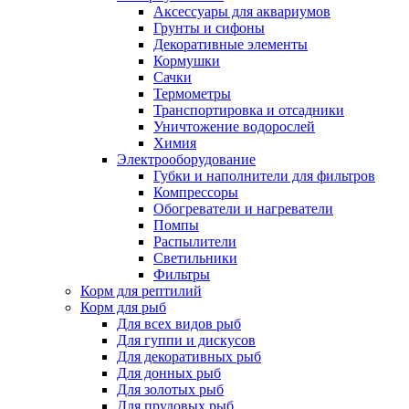
Аксессуары для аквариумов
Грунты и сифоны
Декоративные элементы
Кормушки
Сачки
Термометры
Транспортировка и отсадники
Уничтожение водорослей
Химия
Электрооборудование
Губки и наполнители для фильтров
Компрессоры
Обогреватели и нагреватели
Помпы
Распылители
Светильники
Фильтры
Корм для рептилий
Корм для рыб
Для всех видов рыб
Для гуппи и дискусов
Для декоративных рыб
Для донных рыб
Для золотых рыб
Для прудовых рыб