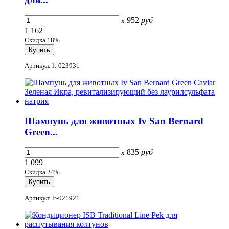
952
руб
x
1 162
Скидка 18%
Артикул: lt-023931
Шампунь для животных Iv San Bernard
Green...
835
руб
x
1 099
Скидка 24%
Артикул: lt-021921