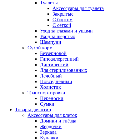
Туалеты
Аксессуары для туалета
Закрытые
С бортом
С сеткой
Уход за глазами и ушами
Уход за шерстью
Шампуни
Сухой корм
Беззерновой
Гипоаллергенный
Диетический
Для стерилизованных
Лечебный
Повседневный
Холистик
Транспортировка
Переноски
Сумки
Товары для птиц
Аксессуары для клеток
Домики и гнёзда
Жердочки
Зеркала
Купалки