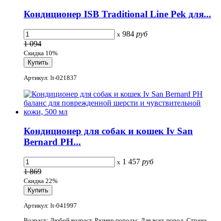
Кондиционер ISB Traditional Line Pek для...
984
руб
x
1 094
Скидка 10%
Артикул: lt-021837
Кондиционер для собак и кошек Iv San
Bernard РН...
1 457
руб
x
1 869
Скидка 22%
Артикул: lt-041997
Возраст: Любой возраст. Размер породы: Для всех пород. Страна