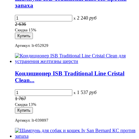
запаха
2 240
руб
x
2 636
Скидка 15%
Артикул: lt-052929
Кондиционер ISB Traditional Line Cristal
Clean...
1 537
руб
x
1 767
Скидка 13%
Артикул: lt-039897