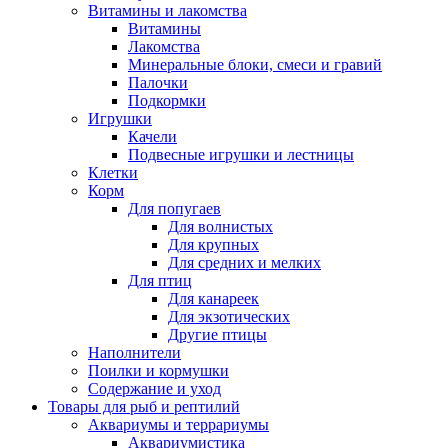
Витамины и лакомства
Витамины
Лакомства
Минеральные блоки, смеси и гравий
Палочки
Подкормки
Игрушки
Качели
Подвесные игрушки и лестницы
Клетки
Корм
Для попугаев
Для волнистых
Для крупных
Для средних и мелких
Для птиц
Для канареек
Для экзотических
Другие птицы
Наполнители
Поилки и кормушки
Содержание и уход
Товары для рыб и рептилий
Аквариумы и террариумы
Аквариумистика