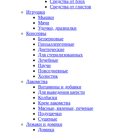
Средства от блох
Средства от глистов
Игрушки
Мышки
Мячи
Удочки, дразнилки
Консервы
Беззерновые
Гипоаллергенные
Диетические
Для стерилизованных
Лечебные
Паучи
Повседневные
Холистик
Лакомства
Витамины и добавки
Для выведения шерсти
Колбаски
Крем лакомства
Мясные, вяленые, печеные
Подушечки
Сушеные
Лежаки и домики
Домики