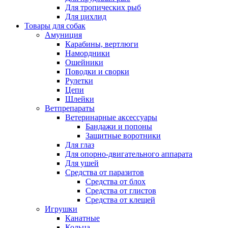
Для тропических рыб
Для цихлид
Товары для собак
Амуниция
Карабины, вертлюги
Намордники
Ошейники
Поводки и сворки
Рулетки
Цепи
Шлейки
Ветпрепараты
Ветеринарные аксессуары
Бандажи и попоны
Защитные воротники
Для глаз
Для опорно-двигательного аппарата
Для ушей
Средства от паразитов
Средства от блох
Средства от глистов
Средства от клещей
Игрушки
Канатные
Кольца