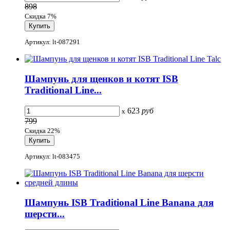
898
Скидка 7%
Артикул: lt-087291
Шампунь для щенков и котят ISB
Traditional Line...
623
руб
x
799
Скидка 22%
Артикул: lt-083475
Шампунь ISB Traditional Line Banana для
шерсти...