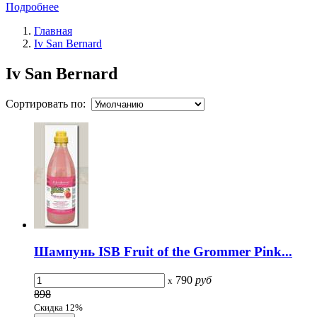
Подробнее
Главная
Iv San Bernard
Iv San Bernard
Сортировать по:
Шампунь ISB Fruit of the Grommer Pink...
790
руб
x
898
Скидка 12%