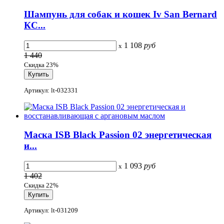
Шампунь для собак и кошек Iv San Bernard
КС...
1 108
руб
x
1 440
Скидка 23%
Артикул: lt-032331
Маска ISB Black Passion 02 энергетическая
и...
1 093
руб
x
1 402
Скидка 22%
Артикул: lt-031209