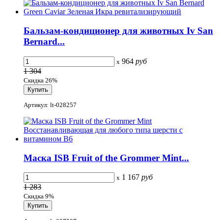
Бальзам-кондиционер для животных Iv San
Bernard...
964
руб
x
1 304
Скидка 26%
Артикул: lt-028257
Маска ISB Fruit of the Grommer Mint...
1 167
руб
x
1 283
Скидка 9%