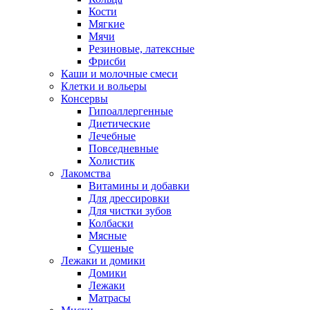
Кости
Мягкие
Мячи
Резиновые, латексные
Фрисби
Каши и молочные смеси
Клетки и вольеры
Консервы
Гипоаллергенные
Диетические
Лечебные
Повседневные
Холистик
Лакомства
Витамины и добавки
Для дрессировки
Для чистки зубов
Колбаски
Мясные
Сушеные
Лежаки и домики
Домики
Лежаки
Матрасы