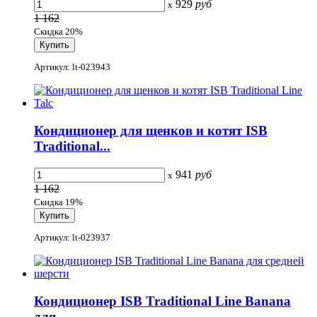
929
руб
x
1 162
Скидка 20%
Артикул: lt-023943
Кондиционер для щенков и котят ISB
Traditional...
941
руб
x
1 162
Скидка 19%
Артикул: lt-023937
Кондиционер ISB Traditional Line Banana
для...